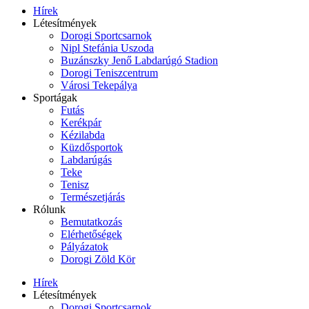
Hírek
Létesítmények
Dorogi Sportcsarnok
Nipl Stefánia Uszoda
Buzánszky Jenő Labdarúgó Stadion
Dorogi Teniszcentrum
Városi Tekepálya
Sportágak
Futás
Kerékpár
Kézilabda
Küzdősportok
Labdarúgás
Teke
Tenisz
Természetjárás
Rólunk
Bemutatkozás
Elérhetőségek
Pályázatok
Dorogi Zöld Kör
Hírek
Létesítmények
Dorogi Sportcsarnok