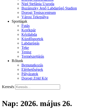
Nipl Stefánia Uszoda
Buzánszky Jenő Labdarúgó Stadion
Dorogi Teniszcentrum
Városi Tekepálya
Sportágak
Futás
Kerékpár
Kézilabda
Küzdősportok
Labdarúgás
Teke
Tenisz
Természetjárás
Rólunk
Bemutatkozás
Elérhetőségek
Pályázatok
Dorogi Zöld Kör
Keresés
Nap:
2026. május 26.