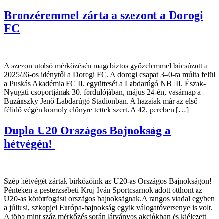
Bronzéremmel zárta a szezont a Dorogi
FC
A szezon utolsó mérkőzésén magabiztos győzelemmel búcsúzott a
2025/26-os idénytől a Dorogi FC. A dorogi csapat 3–0-ra múlta felül
a Puskás Akadémia FC II. együttesét a Labdarúgó NB III. Észak-
Nyugati csoportjának 30. fordulójában, május 24-én, vasárnap a
Buzánszky Jenő Labdarúgó Stadionban. A hazaiak már az első
félidő végén komoly előnyre tettek szert. A 42. percben […]
Dupla U20 Országos Bajnokság a
hétvégén!
Szép hétvégét zártak birkózóink az U20-as Országos Bajnokságon!
Pénteken a pesterzsébeti Kruj Iván Sportcsarnok adott otthont az
U20-as kötöttfogású országos bajnokságnak.A rangos viadal egyben
a júliusi, szkopjei Európa-bajnokság egyik válogatóversenye is volt.
A több mint száz mérkőzés során látványos akciókban és kiélezett