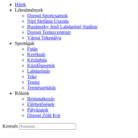
Hírek
Létesítmények
Dorogi Sportcsarnok
Nipl Stefánia Uszoda
Buzánszky Jenő Labdarúgó Stadion
Dorogi Teniszcentrum
Városi Tekepálya
Sportágak
Futás
Kerékpár
Kézilabda
Küzdősportok
Labdarúgás
Teke
Tenisz
Természetjárás
Rólunk
Bemutatkozás
Elérhetőségek
Pályázatok
Dorogi Zöld Kör
Keresés