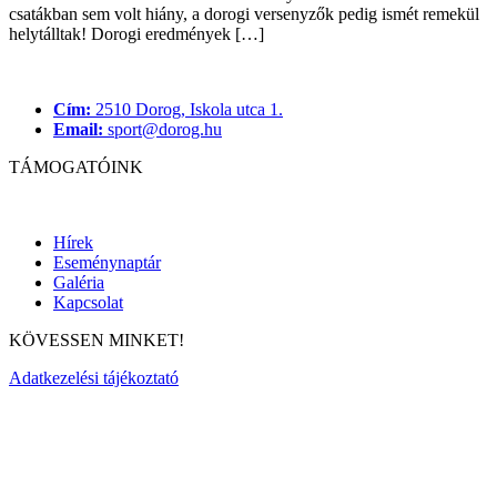
csatákban sem volt hiány, a dorogi versenyzők pedig ismét remekül
helytálltak! Dorogi eredmények […]
Cím:
2510 Dorog, Iskola utca 1.
Email:
sport@dorog.hu
TÁMOGATÓINK
Hírek
Eseménynaptár
Galéria
Kapcsolat
KÖVESSEN MINKET!
Adatkezelési tájékoztató