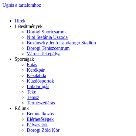
Ugrás a tartalomhoz
Hírek
Létesítmények
Dorogi Sportcsarnok
Nipl Stefánia Uszoda
Buzánszky Jenő Labdarúgó Stadion
Dorogi Teniszcentrum
Városi Tekepálya
Sportágak
Futás
Kerékpár
Kézilabda
Küzdősportok
Labdarúgás
Teke
Tenisz
Természetjárás
Rólunk
Bemutatkozás
Elérhetőségek
Pályázatok
Dorogi Zöld Kör