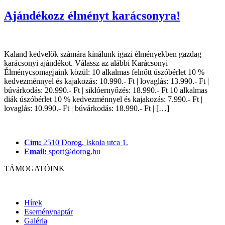
Ajándékozz élményt karácsonyra!
Kaland kedvelők számára kínálunk igazi élményekben gazdag
karácsonyi ajándékot. Válassz az alábbi Karácsonyi
Élménycsomagjaink közül: 10 alkalmas felnőtt úszóbérlet 10 %
kedvezménnyel és kajakozás: 10.990.- Ft | lovaglás: 13.990.- Ft |
búvárkodás: 20.990.- Ft | siklóernyőzés: 18.990.- Ft 10 alkalmas
diák úszóbérlet 10 % kedvezménnyel és kajakozás: 7.990.- Ft |
lovaglás: 10.990.- Ft | búvárkodás: 18.990.- Ft | […]
Cím:
2510 Dorog, Iskola utca 1.
Email:
sport@dorog.hu
TÁMOGATÓINK
Hírek
Eseménynaptár
Galéria