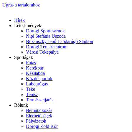
Ugrás a tartalomhoz
Hírek
Létesítmények
Dorogi Sportcsarnok
Nipl Stefánia Uszoda
Buzánszky Jenő Labdarúgó Stadion
Dorogi Teniszcentrum
Városi Tekepálya
Sportágak
Futás
Kerékpár
Kézilabda
Küzdősportok
Labdarúgás
Teke
Tenisz
Természetjárás
Rólunk
Bemutatkozás
Elérhetőségek
Pályázatok
Dorogi Zöld Kör