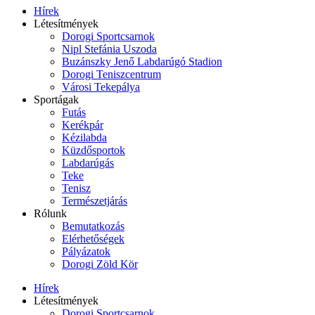
Hírek
Létesítmények
Dorogi Sportcsarnok
Nipl Stefánia Uszoda
Buzánszky Jenő Labdarúgó Stadion
Dorogi Teniszcentrum
Városi Tekepálya
Sportágak
Futás
Kerékpár
Kézilabda
Küzdősportok
Labdarúgás
Teke
Tenisz
Természetjárás
Rólunk
Bemutatkozás
Elérhetőségek
Pályázatok
Dorogi Zöld Kör
Hírek
Létesítmények
Dorogi Sportcsarnok