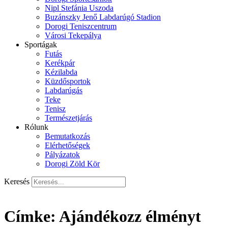
Nipl Stefánia Uszoda
Buzánszky Jenő Labdarúgó Stadion
Dorogi Teniszcentrum
Városi Tekepálya
Sportágak
Futás
Kerékpár
Kézilabda
Küzdősportok
Labdarúgás
Teke
Tenisz
Természetjárás
Rólunk
Bemutatkozás
Elérhetőségek
Pályázatok
Dorogi Zöld Kör
Keresés
Címke:
Ajándékozz élményt