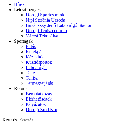
Hírek
Létesítmények
Dorogi Sportcsarnok
Nipl Stefánia Uszoda
Buzánszky Jenő Labdarúgó Stadion
Dorogi Teniszcentrum
Városi Tekepálya
Sportágak
Futás
Kerékpár
Kézilabda
Küzdősportok
Labdarúgás
Teke
Tenisz
Természetjárás
Rólunk
Bemutatkozás
Elérhetőségek
Pályázatok
Dorogi Zöld Kör
Keresés