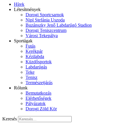
Hírek
Létesítmények
Dorogi Sportcsarnok
Nipl Stefánia Uszoda
Buzánszky Jenő Labdarúgó Stadion
Dorogi Teniszcentrum
Városi Tekepálya
Sportágak
Futás
Kerékpár
Kézilabda
Küzdősportok
Labdarúgás
Teke
Tenisz
Természetjárás
Rólunk
Bemutatkozás
Elérhetőségek
Pályázatok
Dorogi Zöld Kör
Keresés