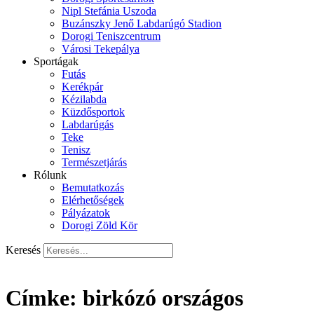
Nipl Stefánia Uszoda
Buzánszky Jenő Labdarúgó Stadion
Dorogi Teniszcentrum
Városi Tekepálya
Sportágak
Futás
Kerékpár
Kézilabda
Küzdősportok
Labdarúgás
Teke
Tenisz
Természetjárás
Rólunk
Bemutatkozás
Elérhetőségek
Pályázatok
Dorogi Zöld Kör
Keresés
Címke:
birkózó országos