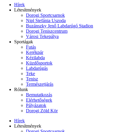
Hírek
Létesítmények
Dorogi Sportcsarnok
Nipl Stefánia Uszoda
Buzánszky Jenő Labdarúgó Stadion
Dorogi Teniszcentrum
Városi Tekepálya
Sportágak
Futás
Kerékpár
Kézilabda
Küzdősportok
Labdarúgás
Teke
Tenisz
Természetjárás
Rólunk
Bemutatkozás
Elérhetőségek
Pályázatok
Dorogi Zöld Kör
Hírek
Létesítmények
Dorogi Sportcsarnok