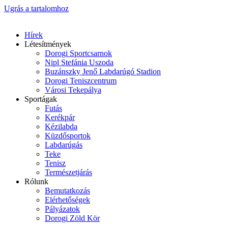
Ugrás a tartalomhoz
Hírek
Létesítmények
Dorogi Sportcsarnok
Nipl Stefánia Uszoda
Buzánszky Jenő Labdarúgó Stadion
Dorogi Teniszcentrum
Városi Tekepálya
Sportágak
Futás
Kerékpár
Kézilabda
Küzdősportok
Labdarúgás
Teke
Tenisz
Természetjárás
Rólunk
Bemutatkozás
Elérhetőségek
Pályázatok
Dorogi Zöld Kör