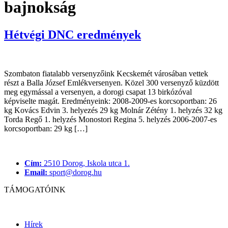
bajnokság
Hétvégi DNC eredmények
Szombaton fiatalabb versenyzőink Kecskemét városában vettek
részt a Balla József Emlékversenyen. Közel 300 versenyző küzdött
meg egymással a versenyen, a dorogi csapat 13 birkózóval
képviselte magát. Eredményeink: 2008-2009-es korcsoportban: 26
kg Kovács Edvin 3. helyezés 29 kg Molnár Zétény 1. helyzés 32 kg
Torda Regő 1. helyzés Monostori Regina 5. helyzés 2006-2007-es
korcsoportban: 29 kg […]
Cím:
2510 Dorog, Iskola utca 1.
Email:
sport@dorog.hu
TÁMOGATÓINK
Hírek