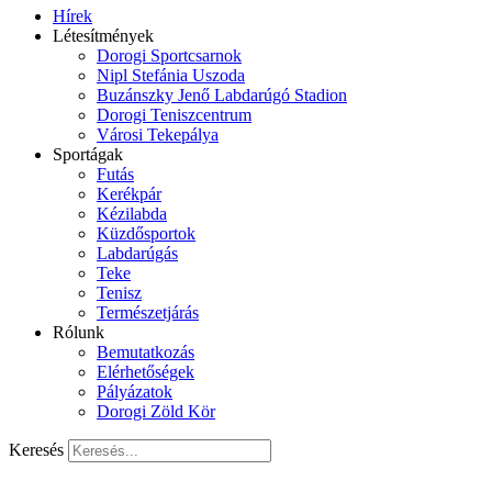
Hírek
Létesítmények
Dorogi Sportcsarnok
Nipl Stefánia Uszoda
Buzánszky Jenő Labdarúgó Stadion
Dorogi Teniszcentrum
Városi Tekepálya
Sportágak
Futás
Kerékpár
Kézilabda
Küzdősportok
Labdarúgás
Teke
Tenisz
Természetjárás
Rólunk
Bemutatkozás
Elérhetőségek
Pályázatok
Dorogi Zöld Kör
Keresés