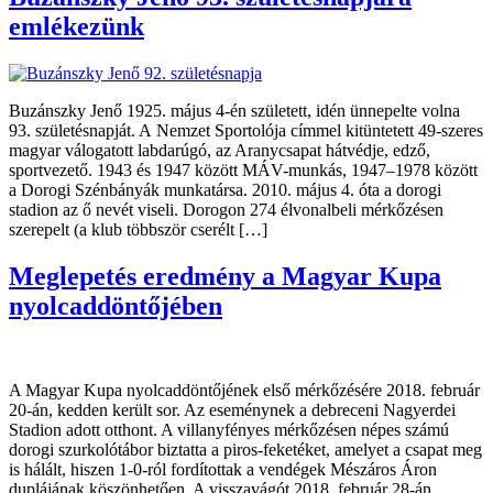
emlékezünk
Buzánszky Jenő 1925. május 4-én született, idén ünnepelte volna
93. születésnapját. A Nemzet Sportolója címmel kitüntetett 49-szeres
magyar válogatott labdarúgó, az Aranycsapat hátvédje, edző,
sportvezető. 1943 és 1947 között MÁV-munkás, 1947–1978 között
a Dorogi Szénbányák munkatársa. 2010. május 4. óta a dorogi
stadion az ő nevét viseli. Dorogon 274 élvonalbeli mérkőzésen
szerepelt (a klub többször cserélt […]
Meglepetés eredmény a Magyar Kupa
nyolcaddöntőjében
A Magyar Kupa nyolcaddöntőjének első mérkőzésére 2018. február
20-án, kedden került sor. Az eseménynek a debreceni Nagyerdei
Stadion adott otthont. A villanyfényes mérkőzésen népes számú
dorogi szurkolótábor biztatta a piros-feketéket, amelyet a csapat meg
is hálált, hiszen 1-0-ról fordítottak a vendégek Mészáros Áron
duplájának köszönhetően. A visszavágót 2018. február 28-án,