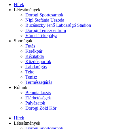
Hírek
Létesítmények
Dorogi Sportcsarnok
Nipl Stefánia Uszoda
Buzánszky Jenő Labdarúgó Stadion
Dorogi Teniszcentrum
Városi Tekepálya
Sportágak
Futás
Kerékpár
Kézilabda
Küzdősportok
Labdarúgás
Teke
Tenisz
Természetjárás
Rólunk
Bemutatkozás
Elérhetőségek
Pályázatok
Dorogi Zöld Kör
Hírek
Létesítmények
Dorogi Sportcsarnok