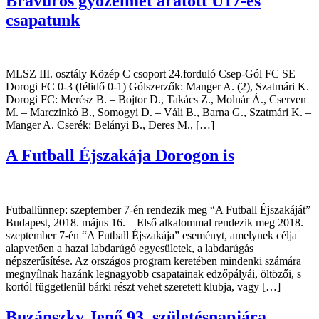
Bravúros győzelmet aratott U17-es
csapatunk
MLSZ III. osztály Közép C csoport 24.forduló Csep-Gól FC SE –
Dorogi FC 0-3 (félidő 0-1) Gólszerzők: Manger A. (2), Szatmári K.
Dorogi FC: Merész B. – Bojtor D., Takács Z., Molnár Á., Cserven
M. – Marczinkó B., Somogyi D. – Váli B., Barna G., Szatmári K. –
Manger A. Cserék: Belányi B., Deres M., […]
A Futball Éjszakája Dorogon is
Futballünnep: szeptember 7-én rendezik meg “A Futball Éjszakáját”
Budapest, 2018. május 16. – Első alkalommal rendezik meg 2018.
szeptember 7-én “A Futball Éjszakája” eseményt, amelynek célja
alapvetően a hazai labdarúgó egyesületek, a labdarúgás
népszerűsítése. Az országos program keretében mindenki számára
megnyílnak hazánk legnagyobb csapatainak edzőpályái, öltözői, s
kortól függetlenül bárki részt vehet szeretett klubja, vagy […]
Buzánszky Jenő 93. születésnapjára