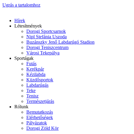
Ugrás a tartalomhoz
Hírek
Létesítmények
Dorogi Sportcsarnok
Nipl Stefánia Uszoda
Buzánszky Jenő Labdarúgó Stadion
Dorogi Teniszcentrum
Városi Tekepálya
Sportágak
Futás
Kerékpár
Kézilabda
Küzdősportok
Labdarúgás
Teke
Tenisz
Természetjárás
Rólunk
Bemutatkozás
Elérhetőségek
Pályázatok
Dorogi Zöld Kör