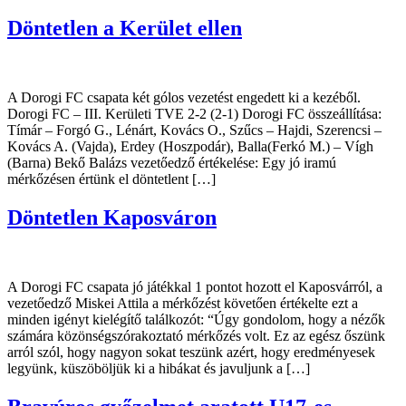
Döntetlen a Kerület ellen
A Dorogi FC csapata két gólos vezetést engedett ki a kezéből.
Dorogi FC – III. Kerületi TVE 2-2 (2-1) Dorogi FC összeállítása:
Tímár – Forgó G., Lénárt, Kovács O., Szűcs – Hajdi, Szerencsi –
Kovács A. (Vajda), Erdey (Hoszpodár), Balla(Ferkó M.) – Vígh
(Barna) Bekő Balázs vezetőedző értékelése: Egy jó iramú
mérkőzésen értünk el döntetlent […]
Döntetlen Kaposváron
A Dorogi FC csapata jó játékkal 1 pontot hozott el Kaposvárról, a
vezetőedző Miskei Attila a mérkőzést követően értékelte ezt a
minden igényt kielégítő találkozót: “Úgy gondolom, hogy a nézők
számára közönségszórakoztató mérkőzés volt. Ez az egész őszünk
arról szól, hogy nagyon sokat teszünk azért, hogy eredményesek
legyünk, küszöböljük ki a hibákat és javuljunk a […]