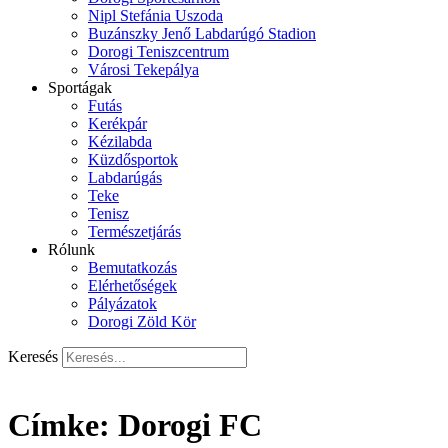
Nipl Stefánia Uszoda
Buzánszky Jenő Labdarúgó Stadion
Dorogi Teniszcentrum
Városi Tekepálya
Sportágak
Futás
Kerékpár
Kézilabda
Küzdősportok
Labdarúgás
Teke
Tenisz
Természetjárás
Rólunk
Bemutatkozás
Elérhetőségek
Pályázatok
Dorogi Zöld Kör
Keresés
Címke:
Dorogi FC