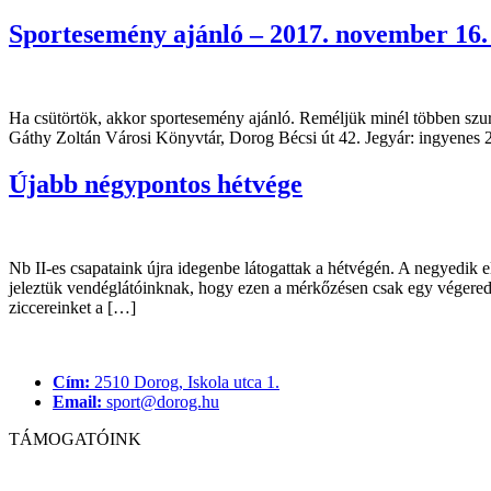
Sportesemény ajánló – 2017. november 16.
Ha csütörtök, akkor sportesemény ajánló. Reméljük minél többen szur
Gáthy Zoltán Városi Könyvtár, Dorog Bécsi út 42. Jegyár: ingyenes 
Újabb négypontos hétvége
Nb II-es csapataink újra idegenbe látogattak a hétvégén. A negyedik 
jeleztük vendéglátóinknak, hogy ezen a mérkőzésen csak egy végered
ziccereinket a […]
Cím:
2510 Dorog, Iskola utca 1.
Email:
sport@dorog.hu
TÁMOGATÓINK