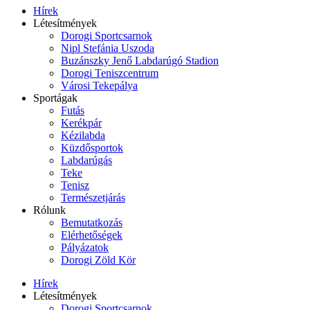
Hírek
Létesítmények
Dorogi Sportcsarnok
Nipl Stefánia Uszoda
Buzánszky Jenő Labdarúgó Stadion
Dorogi Teniszcentrum
Városi Tekepálya
Sportágak
Futás
Kerékpár
Kézilabda
Küzdősportok
Labdarúgás
Teke
Tenisz
Természetjárás
Rólunk
Bemutatkozás
Elérhetőségek
Pályázatok
Dorogi Zöld Kör
Hírek
Létesítmények
Dorogi Sportcsarnok