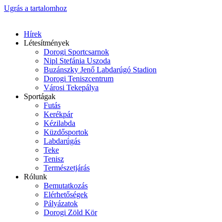
Ugrás a tartalomhoz
Hírek
Létesítmények
Dorogi Sportcsarnok
Nipl Stefánia Uszoda
Buzánszky Jenő Labdarúgó Stadion
Dorogi Teniszcentrum
Városi Tekepálya
Sportágak
Futás
Kerékpár
Kézilabda
Küzdősportok
Labdarúgás
Teke
Tenisz
Természetjárás
Rólunk
Bemutatkozás
Elérhetőségek
Pályázatok
Dorogi Zöld Kör