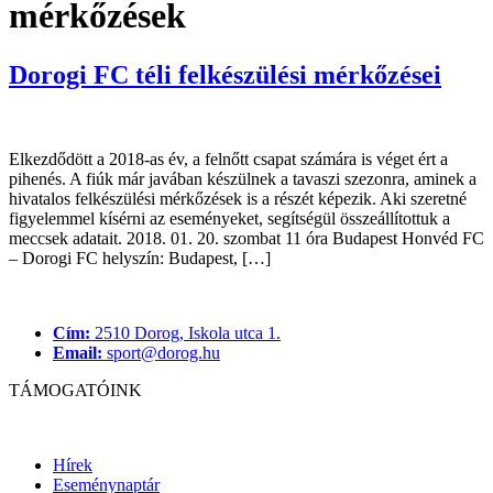
mérkőzések
Dorogi FC téli felkészülési mérkőzései
Elkezdődött a 2018-as év, a felnőtt csapat számára is véget ért a
pihenés. A fiúk már javában készülnek a tavaszi szezonra, aminek a
hivatalos felkészülési mérkőzések is a részét képezik. Aki szeretné
figyelemmel kísérni az eseményeket, segítségül összeállítottuk a
meccsek adatait. 2018. 01. 20. szombat 11 óra Budapest Honvéd FC
– Dorogi FC helyszín: Budapest, […]
Cím:
2510 Dorog, Iskola utca 1.
Email:
sport@dorog.hu
TÁMOGATÓINK
Hírek
Eseménynaptár