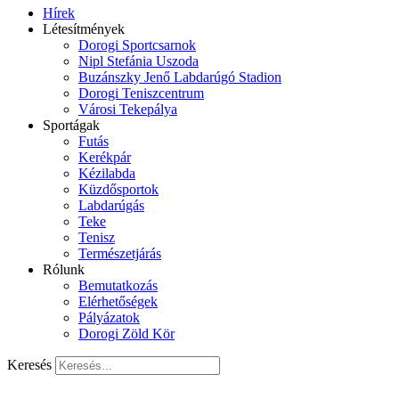
Hírek
Létesítmények
Dorogi Sportcsarnok
Nipl Stefánia Uszoda
Buzánszky Jenő Labdarúgó Stadion
Dorogi Teniszcentrum
Városi Tekepálya
Sportágak
Futás
Kerékpár
Kézilabda
Küzdősportok
Labdarúgás
Teke
Tenisz
Természetjárás
Rólunk
Bemutatkozás
Elérhetőségek
Pályázatok
Dorogi Zöld Kör
Keresés