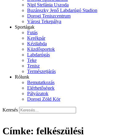
Nipl Stefánia Uszoda
Buzánszky Jenő Labdarúgó Stadion
Dorogi Teniszcentrum
Városi Tekepálya
Sportágak
Futás
Kerékpár
Kézilabda
Küzdősportok
Labdarúgás
Teke
Tenisz
Természetjárás
Rólunk
Bemutatkozás
Elérhetőségek
Pályázatok
Dorogi Zöld Kör
Keresés
Címke:
felkészülési