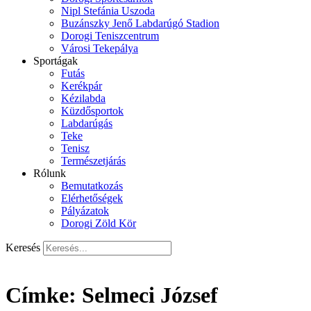
Nipl Stefánia Uszoda
Buzánszky Jenő Labdarúgó Stadion
Dorogi Teniszcentrum
Városi Tekepálya
Sportágak
Futás
Kerékpár
Kézilabda
Küzdősportok
Labdarúgás
Teke
Tenisz
Természetjárás
Rólunk
Bemutatkozás
Elérhetőségek
Pályázatok
Dorogi Zöld Kör
Keresés
Címke:
Selmeci József