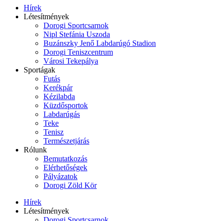
Hírek
Létesítmények
Dorogi Sportcsarnok
Nipl Stefánia Uszoda
Buzánszky Jenő Labdarúgó Stadion
Dorogi Teniszcentrum
Városi Tekepálya
Sportágak
Futás
Kerékpár
Kézilabda
Küzdősportok
Labdarúgás
Teke
Tenisz
Természetjárás
Rólunk
Bemutatkozás
Elérhetőségek
Pályázatok
Dorogi Zöld Kör
Hírek
Létesítmények
Dorogi Sportcsarnok