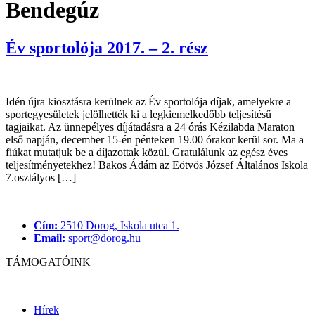
Bendegúz
Év sportolója 2017. – 2. rész
Idén újra kiosztásra kerülnek az Év sportolója díjak, amelyekre a
sportegyesületek jelölhették ki a legkiemelkedőbb teljesítésű
tagjaikat. Az ünnepélyes díjátadásra a 24 órás Kézilabda Maraton
első napján, december 15-én pénteken 19.00 órakor kerül sor. Ma a
fiúkat mutatjuk be a díjazottak közül. Gratulálunk az egész éves
teljesítményetekhez! Bakos Ádám az Eötvös József Általános Iskola
7.osztályos […]
Cím:
2510 Dorog, Iskola utca 1.
Email:
sport@dorog.hu
TÁMOGATÓINK
Hírek