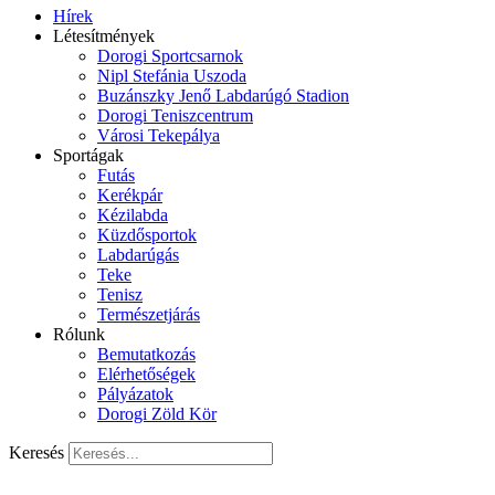
Hírek
Létesítmények
Dorogi Sportcsarnok
Nipl Stefánia Uszoda
Buzánszky Jenő Labdarúgó Stadion
Dorogi Teniszcentrum
Városi Tekepálya
Sportágak
Futás
Kerékpár
Kézilabda
Küzdősportok
Labdarúgás
Teke
Tenisz
Természetjárás
Rólunk
Bemutatkozás
Elérhetőségek
Pályázatok
Dorogi Zöld Kör
Keresés