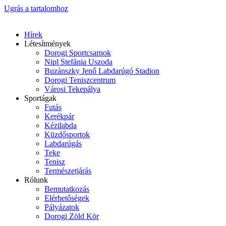
Ugrás a tartalomhoz
Hírek
Létesítmények
Dorogi Sportcsarnok
Nipl Stefánia Uszoda
Buzánszky Jenő Labdarúgó Stadion
Dorogi Teniszcentrum
Városi Tekepálya
Sportágak
Futás
Kerékpár
Kézilabda
Küzdősportok
Labdarúgás
Teke
Tenisz
Természetjárás
Rólunk
Bemutatkozás
Elérhetőségek
Pályázatok
Dorogi Zöld Kör