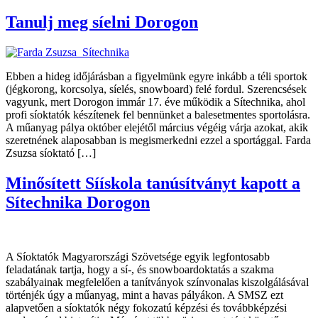
Tanulj meg síelni Dorogon
Ebben a hideg időjárásban a figyelmünk egyre inkább a téli sportok
(jégkorong, korcsolya, síelés, snowboard) felé fordul. Szerencsések
vagyunk, mert Dorogon immár 17. éve működik a Sítechnika, ahol
profi síoktatók készítenek fel bennünket a balesetmentes sportolásra.
A műanyag pálya október elejétől március végéig várja azokat, akik
szeretnének alaposabban is megismerkedni ezzel a sportággal. Farda
Zsuzsa síoktató […]
Minősített Síískola tanúsítványt kapott a
Sítechnika Dorogon
A Síoktatók Magyarországi Szövetsége egyik legfontosabb
feladatának tartja, hogy a sí-, és snowboardoktatás a szakma
szabályainak megfelelően a tanítványok színvonalas kiszolgálásával
történjék úgy a műanyag, mint a havas pályákon. A SMSZ ezt
alapvetően a síoktatók négy fokozatú képzési és továbbképzési