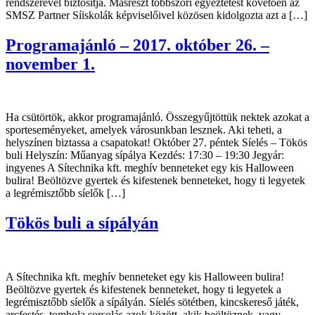
rendszerével biztosítja. Másrészt többszöri egyeztetést követően az
SMSZ Partner Síiskolák képviselőivel közösen kidolgozta azt a […]
Programajánló – 2017. október 26. –
november 1.
Ha csütörtök, akkor programajánló. Összegyűjtöttük nektek azokat a
sporteseményeket, amelyek városunkban lesznek. Aki teheti, a
helyszínen biztassa a csapatokat! Október 27. péntek Síelés – Tökös
buli Helyszín: Műanyag sípálya Kezdés: 17:30 – 19:30 Jegyár:
ingyenes A Sítechnika kft. meghív benneteket egy kis Halloween
bulira! Beöltözve gyertek és kifestenek benneteket, hogy ti legyetek
a legrémisztőbb síelők […]
Tökös buli a sípályán
A Sítechnika kft. meghív benneteket egy kis Halloween bulira!
Beöltözve gyertek és kifestenek benneteket, hogy ti legyetek a
legrémisztőbb síelők a sípályán. Síelés sötétben, kincskereső játék,
arcfestés, tombola sorsolás azok között, akik beöltöznek, vagy