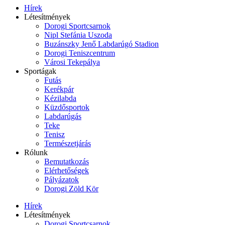
Hírek
Létesítmények
Dorogi Sportcsarnok
Nipl Stefánia Uszoda
Buzánszky Jenő Labdarúgó Stadion
Dorogi Teniszcentrum
Városi Tekepálya
Sportágak
Futás
Kerékpár
Kézilabda
Küzdősportok
Labdarúgás
Teke
Tenisz
Természetjárás
Rólunk
Bemutatkozás
Elérhetőségek
Pályázatok
Dorogi Zöld Kör
Hírek
Létesítmények
Dorogi Sportcsarnok