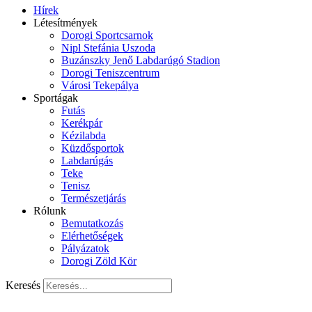
Hírek
Létesítmények
Dorogi Sportcsarnok
Nipl Stefánia Uszoda
Buzánszky Jenő Labdarúgó Stadion
Dorogi Teniszcentrum
Városi Tekepálya
Sportágak
Futás
Kerékpár
Kézilabda
Küzdősportok
Labdarúgás
Teke
Tenisz
Természetjárás
Rólunk
Bemutatkozás
Elérhetőségek
Pályázatok
Dorogi Zöld Kör
Keresés