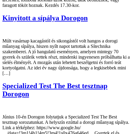
faragott tököt hoznak. Kezdés 17.30-kor.
Kinyitott a sípálya Dorogon
Múlt vasárnap kacagástól és sikongástól volt hangos a dorogi
műanyag sípálya, hiszen nyílt napot tartottak a Sítechnika
szakemberei. A jó hangulatú eseményen, amelyen mintegy 70
gyerek és szüleik vettek részt, mindenki ingyenesen próbálhatta ki a
síelés élményét. A mozgás után lehetett beszélgetni és forró teát
kortyolgatni. Az idei év nagy újdonsága, hogy a legkisebbek mini
[…]
Specialized Test The Best tesztnap
Dorogon
Június 10-én Dorogon folytatjuk a Specialized Test The Best
tesztnap sorozatunkat. A helyszín ezúttal a dorogi műanyag sípálya.
Link a térképhez: https://www.google.hu/
…/data=!3m1!4b1!4m5!3m4!1s0x476a646ed… Gyertek el és