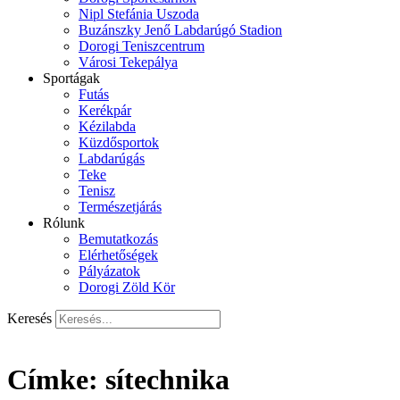
Nipl Stefánia Uszoda
Buzánszky Jenő Labdarúgó Stadion
Dorogi Teniszcentrum
Városi Tekepálya
Sportágak
Futás
Kerékpár
Kézilabda
Küzdősportok
Labdarúgás
Teke
Tenisz
Természetjárás
Rólunk
Bemutatkozás
Elérhetőségek
Pályázatok
Dorogi Zöld Kör
Keresés
Címke:
sítechnika