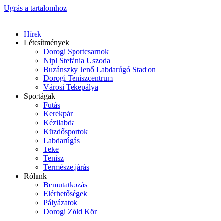
Ugrás a tartalomhoz
Hírek
Létesítmények
Dorogi Sportcsarnok
Nipl Stefánia Uszoda
Buzánszky Jenő Labdarúgó Stadion
Dorogi Teniszcentrum
Városi Tekepálya
Sportágak
Futás
Kerékpár
Kézilabda
Küzdősportok
Labdarúgás
Teke
Tenisz
Természetjárás
Rólunk
Bemutatkozás
Elérhetőségek
Pályázatok
Dorogi Zöld Kör