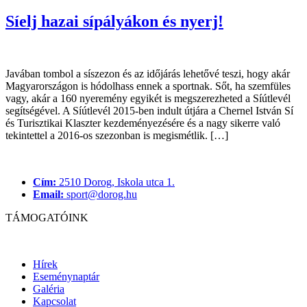
Síelj hazai sípályákon és nyerj!
Javában tombol a síszezon és az időjárás lehetővé teszi, hogy akár
Magyarországon is hódolhass ennek a sportnak. Sőt, ha szemfüles
vagy, akár a 160 nyeremény egyikét is megszerezheted a Síútlevél
segítségével. A Síútlevél 2015-ben indult útjára a Chernel István Sí
és Turisztikai Klaszter kezdeményezésére és a nagy sikerre való
tekintettel a 2016-os szezonban is megismétlik. […]
Cím:
2510 Dorog, Iskola utca 1.
Email:
sport@dorog.hu
TÁMOGATÓINK
Hírek
Eseménynaptár
Galéria
Kapcsolat