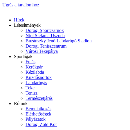
Ugrás a tartalomhoz
Hírek
Létesítmények
Dorogi Sportcsarnok
Nipl Stefánia Uszoda
Buzánszky Jenő Labdarúgó Stadion
Dorogi Teniszcentrum
Városi Tekepálya
Sportágak
Futás
Kerékpár
Kézilabda
Küzdősportok
Labdarúgás
Teke
Tenisz
Természetjárás
Rólunk
Bemutatkozás
Elérhetőségek
Pályázatok
Dorogi Zöld Kör