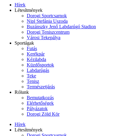
Hírek
Létesítmények
Dorogi Sportcsarnok
Nipl Stefánia Uszoda
Buzánszky Jenő Labdarúgó Stadion
Dorogi Teniszcentrum
Városi Tekepálya
Sportágak
Futás
Kerékpár
Kézilabda
Küzdősportok
Labdarúgás
Teke
Tenisz
Természetjárás
Rólunk
Bemutatkozás
Elérhetőségek
Pályázatok
Dorogi Zöld Kör
Hírek
Létesítmények
Dorogi Sportcsarnok