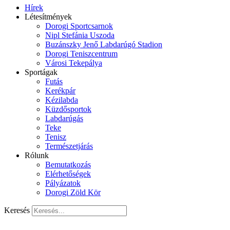
Hírek
Létesítmények
Dorogi Sportcsarnok
Nipl Stefánia Uszoda
Buzánszky Jenő Labdarúgó Stadion
Dorogi Teniszcentrum
Városi Tekepálya
Sportágak
Futás
Kerékpár
Kézilabda
Küzdősportok
Labdarúgás
Teke
Tenisz
Természetjárás
Rólunk
Bemutatkozás
Elérhetőségek
Pályázatok
Dorogi Zöld Kör
Keresés