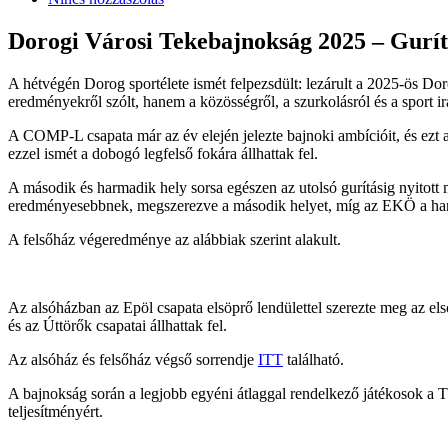
Dorogi Városi Tekebajnokság 2025 – Gurít
A hétvégén Dorog sportélete ismét felpezsdült: lezárult a 2025-ös Do
eredményekről szólt, hanem a közösségről, a szurkolásról és a sport irán
A COMP-L csapata már az év elején jelezte bajnoki ambícióit, és ezt 
ezzel ismét a dobogó legfelső fokára állhattak fel.
A második és harmadik hely sorsa egészen az utolsó gurításig nyitott
eredményesebbnek, megszerezve a második helyet, míg az EKÖ a har
A felsőház végeredménye az alábbiak szerint alakult.
Az alsóházban az Epöl csapata elsöprő lendülettel szerezte meg az el
és az Úttörők csapatai állhattak fel.
Az alsóház és felsőház végső sorrendje
ITT
található.
A bajnokság során a legjobb egyéni átlaggal rendelkező játékosok a 
teljesítményért.