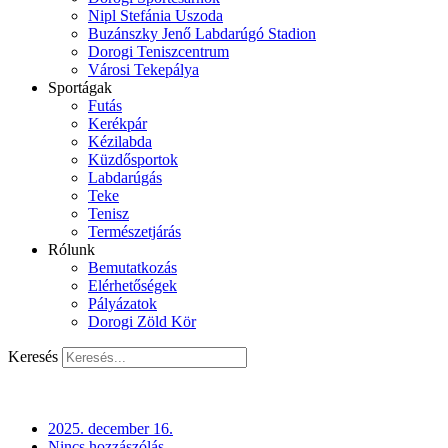
Nipl Stefánia Uszoda
Buzánszky Jenő Labdarúgó Stadion
Dorogi Teniszcentrum
Városi Tekepálya
Sportágak
Futás
Kerékpár
Kézilabda
Küzdősportok
Labdarúgás
Teke
Tenisz
Természetjárás
Rólunk
Bemutatkozás
Elérhetőségek
Pályázatok
Dorogi Zöld Kör
Keresés
2025. december 16.
Nincs hozzászólás