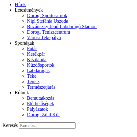
Hírek
Létesítmények
Dorogi Sportcsarnok
Nipl Stefánia Uszoda
Buzánszky Jenő Labdarúgó Stadion
Dorogi Teniszcentrum
Városi Tekepálya
Sportágak
Futás
Kerékpár
Kézilabda
Küzdősportok
Labdarúgás
Teke
Tenisz
Természetjárás
Rólunk
Bemutatkozás
Elérhetőségek
Pályázatok
Dorogi Zöld Kör
Keresés