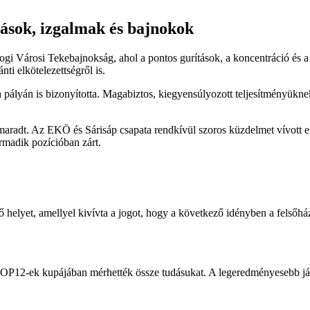
ások, izgalmak és bajnokok
rogi Városi Tekebajnokság, ahol a pontos gurítások, a koncentráció és 
ti elkötelezettségről is.
a pályán is bizonyította. Magabiztos, kiegyensúlyozott teljesítményükne
 maradt. Az EKÖ és Sárisáp csapata rendkívül szoros küzdelmet vívott 
madik pozícióban zárt.
ső helyet, amellyel kivívta a jogot, hogy a következő idényben a felső
TOP12-ek kupájában mérhették össze tudásukat. A legeredményesebb játé