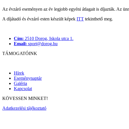
Az évzáró eseményen az év legjobb egyéni átlagait is díjazták. Az ünn
A díjátadó és évzáró esten készült képek
ITT
tekinthető meg.
Cím:
2510 Dorog, Iskola utca 1.
Email:
sport@dorog.hu
TÁMOGATÓINK
Hírek
Eseménynaptár
Galéria
Kapcsolat
KÖVESSEN MINKET!
Adatkezelési tájékoztató