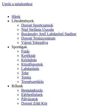
Ugrás a tartalomhoz
Hírek
Létesítmények
Dorogi Sportcsarnok
Nipl Stefánia Uszoda
Buzánszky Jenő Labdarúgó Stadion
Dorogi Teniszcentrum
Városi Tekepálya
Sportágak
Futás
Kerékpár
Kézilabda
Küzdősportok
Labdarúgás
Teke
Tenisz
Természetjárás
Rólunk
Bemutatkozás
Elérhetőségek
Pályázatok
Dorogi Zöld Kör