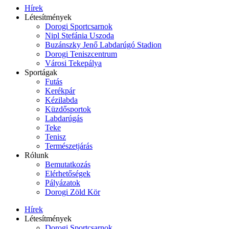
Hírek
Létesítmények
Dorogi Sportcsarnok
Nipl Stefánia Uszoda
Buzánszky Jenő Labdarúgó Stadion
Dorogi Teniszcentrum
Városi Tekepálya
Sportágak
Futás
Kerékpár
Kézilabda
Küzdősportok
Labdarúgás
Teke
Tenisz
Természetjárás
Rólunk
Bemutatkozás
Elérhetőségek
Pályázatok
Dorogi Zöld Kör
Hírek
Létesítmények
Dorogi Sportcsarnok