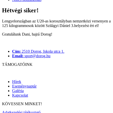
Hétvégi siker!
Lengyelországban az U20-as korosztályban nemzetközi versenyen a
125 kilogrammosok között Szilágyi Dániel 3.helyezést ért el!
Gratulálunk Dani, hajrá Dorog!
Cím:
2510 Dorog, Iskola utca 1.
Email:
sport@dorog.hu
TÁMOGATÓINK
Hírek
Eseménynaptár
Galéria
Kapcsolat
KÖVESSEN MINKET!
Adatkezelési tájékoztató