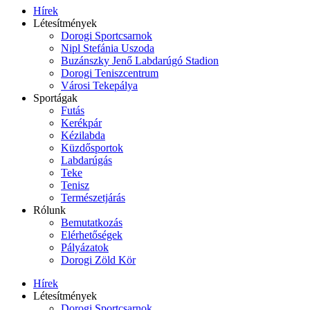
Hírek
Létesítmények
Dorogi Sportcsarnok
Nipl Stefánia Uszoda
Buzánszky Jenő Labdarúgó Stadion
Dorogi Teniszcentrum
Városi Tekepálya
Sportágak
Futás
Kerékpár
Kézilabda
Küzdősportok
Labdarúgás
Teke
Tenisz
Természetjárás
Rólunk
Bemutatkozás
Elérhetőségek
Pályázatok
Dorogi Zöld Kör
Hírek
Létesítmények
Dorogi Sportcsarnok