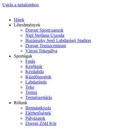
Ugrás a tartalomhoz
Hírek
Létesítmények
Dorogi Sportcsarnok
Nipl Stefánia Uszoda
Buzánszky Jenő Labdarúgó Stadion
Dorogi Teniszcentrum
Városi Tekepálya
Sportágak
Futás
Kerékpár
Kézilabda
Küzdősportok
Labdarúgás
Teke
Tenisz
Természetjárás
Rólunk
Bemutatkozás
Elérhetőségek
Pályázatok
Dorogi Zöld Kör