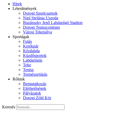
Hírek
Létesítmények
Dorogi Sportcsarnok
Nipl Stefánia Uszoda
Buzánszky Jenő Labdarúgó Stadion
Dorogi Teniszcentrum
Városi Tekepálya
Sportágak
Futás
Kerékpár
Kézilabda
Küzdősportok
Labdarúgás
Teke
Tenisz
Természetjárás
Rólunk
Bemutatkozás
Elérhetőségek
Pályázatok
Dorogi Zöld Kör
Keresés