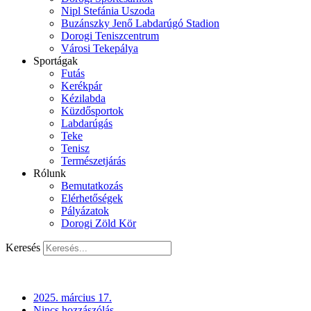
Nipl Stefánia Uszoda
Buzánszky Jenő Labdarúgó Stadion
Dorogi Teniszcentrum
Városi Tekepálya
Sportágak
Futás
Kerékpár
Kézilabda
Küzdősportok
Labdarúgás
Teke
Tenisz
Természetjárás
Rólunk
Bemutatkozás
Elérhetőségek
Pályázatok
Dorogi Zöld Kör
Keresés
2025. március 17.
Nincs hozzászólás