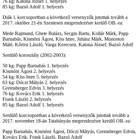
76 kg: Katona József 1. helyezés
85 kg: Bazsó Adolf 1. helyezés
Diák I. korcsoportban a következő versenyzők jutottak tovább a
2017. október 21-én Szentesen megrendezésre kerülő OB.-ra:
Mede Rajmund, Ghete Balázs, Secgin Bartu, Kollár Márk, Papp
Barnabás, Kismóni Ágost, Kiss Imre, Juhász Márk, Monostori
Máté, Kőrösi László, Varga Kerecsen, Katona József, Bazsó Adolf
Serdülő korosztály (2002-2003):
50 kg: Papp Barnabás 1. helyezés
Kismóni Ágost 2. helyezés
54 kg: Kiss Imre 5. helyezés
63 kg: Dóczi Mátyás 2. helyezés
Gremsberger Edvin 3. helyezés
76 kg: Kovács Erik 1. helyezés
Frank László 2. helyezés
85 kg: Bazsó Adolf 1. helyezés
Serdülő korcsoportban a következő versenyzők jutottak tovább a
2017. november 18-án Tatabányán megrendezésre kerülő OB.-ra:
Papp Barnabás, Kismóni Ágost, Dóczi Mátyás, Gremsberger Edvin,
Kovács Erik, Frank László, Bazsó Adolf