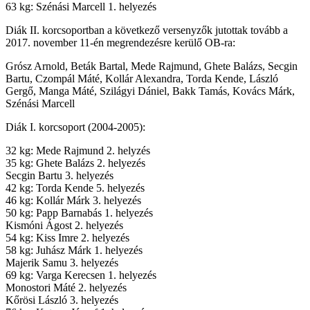
63 kg: Szénási Marcell 1. helyezés
Diák II. korcsoportban a következő versenyzők jutottak tovább a
2017. november 11-én megrendezésre kerülő OB-ra:
Grósz Arnold, Beták Bartal, Mede Rajmund, Ghete Balázs, Secgin
Bartu, Czompál Máté, Kollár Alexandra, Torda Kende, László
Gergő, Manga Máté, Szilágyi Dániel, Bakk Tamás, Kovács Márk,
Szénási Marcell
Diák I. korcsoport (2004-2005):
32 kg: Mede Rajmund 2. helyzés
35 kg: Ghete Balázs 2. helyezés
Secgin Bartu 3. helyezés
42 kg: Torda Kende 5. helyezés
46 kg: Kollár Márk 3. helyezés
50 kg: Papp Barnabás 1. helyezés
Kismóni Ágost 2. helyezés
54 kg: Kiss Imre 2. helyezés
58 kg: Juhász Márk 1. helyezés
Majerik Samu 3. helyezés
69 kg: Varga Kerecsen 1. helyezés
Monostori Máté 2. helyezés
Kőrösi László 3. helyezés