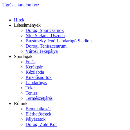
Ugrás a tartalomhoz
Hírek
Létesítmények
Dorogi Sportcsarnok
Nipl Stefánia Uszoda
Buzánszky Jenő Labdarúgó Stadion
Dorogi Teniszcentrum
Városi Tekepálya
Sportágak
Futás
Kerékpár
Kézilabda
Küzdősportok
Labdarúgás
Teke
Tenisz
Természetjárás
Rólunk
Bemutatkozás
Elérhetőségek
Pályázatok
Dorogi Zöld Kör