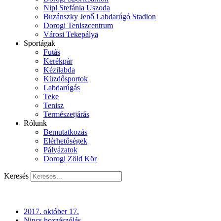
Nipl Stefánia Uszoda
Buzánszky Jenő Labdarúgó Stadion
Dorogi Teniszcentrum
Városi Tekepálya
Sportágak
Futás
Kerékpár
Kézilabda
Küzdősportok
Labdarúgás
Teke
Tenisz
Természetjárás
Rólunk
Bemutatkozás
Elérhetőségek
Pályázatok
Dorogi Zöld Kör
Keresés
2017. október 17.
Nincs hozzászólás