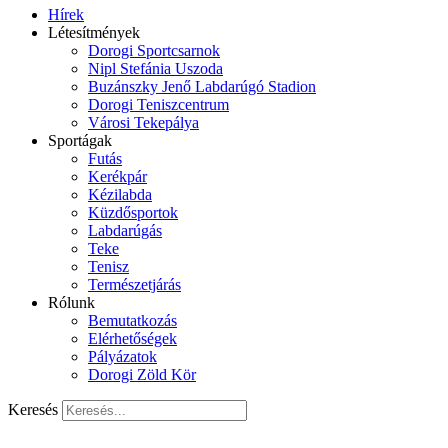
Hírek
Létesítmények
Dorogi Sportcsarnok
Nipl Stefánia Uszoda
Buzánszky Jenő Labdarúgó Stadion
Dorogi Teniszcentrum
Városi Tekepálya
Sportágak
Futás
Kerékpár
Kézilabda
Küzdősportok
Labdarúgás
Teke
Tenisz
Természetjárás
Rólunk
Bemutatkozás
Elérhetőségek
Pályázatok
Dorogi Zöld Kör
Keresés