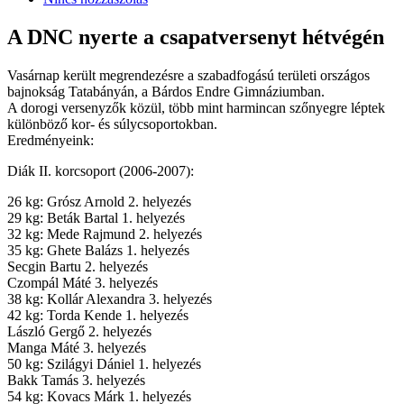
A DNC nyerte a csapatversenyt hétvégén
Vasárnap került megrendezésre a szabadfogású területi országos
bajnokság Tatabányán, a Bárdos Endre Gimnáziumban.
A dorogi versenyzők közül, több mint harmincan szőnyegre léptek
különböző kor- és súlycsoportokban.
Eredményeink:
Diák II. korcsoport (2006-2007):
26 kg: Grósz Arnold 2. helyezés
29 kg: Beták Bartal 1. helyezés
32 kg: Mede Rajmund 2. helyezés
35 kg: Ghete Balázs 1. helyezés
Secgin Bartu 2. helyezés
Czompál Máté 3. helyezés
38 kg: Kollár Alexandra 3. helyezés
42 kg: Torda Kende 1. helyezés
László Gergő 2. helyezés
Manga Máté 3. helyezés
50 kg: Szilágyi Dániel 1. helyezés
Bakk Tamás 3. helyezés
54 kg: Kovacs Márk 1. helyezés