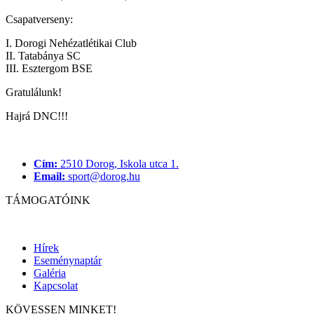
Csapatverseny:
I. Dorogi Nehézatlétikai Club
II. Tatabánya SC
III. Esztergom BSE
Gratulálunk
!
Hajrá DNC!!!
Cím:
2510 Dorog, Iskola utca 1.
Email:
sport@dorog.hu
TÁMOGATÓINK
Hírek
Eseménynaptár
Galéria
Kapcsolat
KÖVESSEN MINKET!