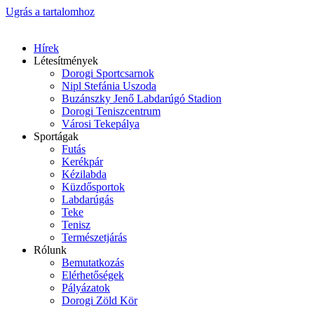
Ugrás a tartalomhoz
Hírek
Létesítmények
Dorogi Sportcsarnok
Nipl Stefánia Uszoda
Buzánszky Jenő Labdarúgó Stadion
Dorogi Teniszcentrum
Városi Tekepálya
Sportágak
Futás
Kerékpár
Kézilabda
Küzdősportok
Labdarúgás
Teke
Tenisz
Természetjárás
Rólunk
Bemutatkozás
Elérhetőségek
Pályázatok
Dorogi Zöld Kör