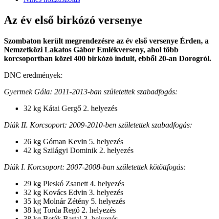
Az év első birkózó versenye
Szombaton került megrendezésre az év első versenye Érden, a
Nemzetközi Lakatos Gábor Emlékverseny, ahol több
korcsoportban közel 400 birkózó indult, ebből 20-an Dorogról.
DNC eredmények:
Gyermek Gála: 2011-2013-ban születettek szabadfogás:
32 kg Kátai Gergő 2. helyezés
Diák II. Korcsoport: 2009-2010-ben születettek szabadfogás:
26 kg Góman Kevin 5. helyezés
42 kg Szilágyi Dominik 2. helyezés
Diák I. Korcsoport: 2007-2008-ban születettek kötöttfogás:
29 kg Pleskó Zsanett 4. helyezés
32 kg Kovács Edvin 3. helyezés
35 kg Molnár Zétény 5. helyezés
38 kg Torda Regő 2. helyezés
38 kg Beták Bartal 3. helyezés