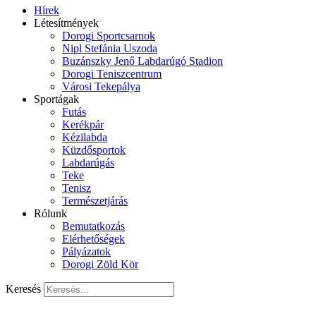
Hírek
Létesítmények
Dorogi Sportcsarnok
Nipl Stefánia Uszoda
Buzánszky Jenő Labdarúgó Stadion
Dorogi Teniszcentrum
Városi Tekepálya
Sportágak
Futás
Kerékpár
Kézilabda
Küzdősportok
Labdarúgás
Teke
Tenisz
Természetjárás
Rólunk
Bemutatkozás
Elérhetőségek
Pályázatok
Dorogi Zöld Kör
Keresés