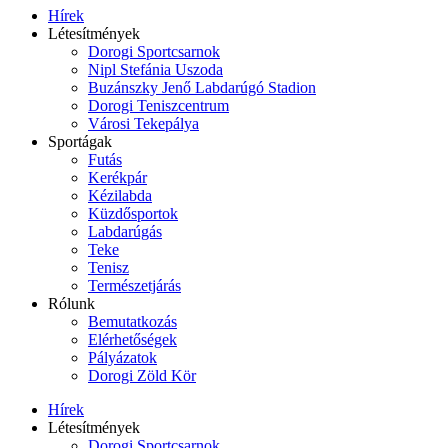
Hírek
Létesítmények
Dorogi Sportcsarnok
Nipl Stefánia Uszoda
Buzánszky Jenő Labdarúgó Stadion
Dorogi Teniszcentrum
Városi Tekepálya
Sportágak
Futás
Kerékpár
Kézilabda
Küzdősportok
Labdarúgás
Teke
Tenisz
Természetjárás
Rólunk
Bemutatkozás
Elérhetőségek
Pályázatok
Dorogi Zöld Kör
Hírek
Létesítmények
Dorogi Sportcsarnok