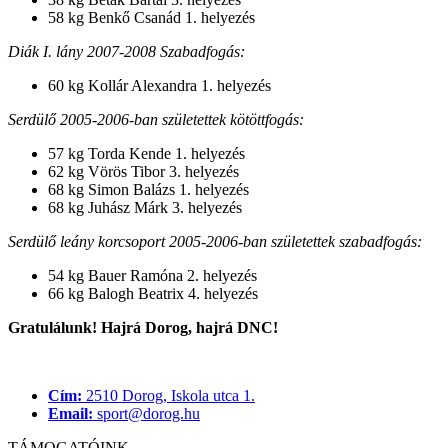
58 kg Benkő Csanád 1. helyezés
Diák I. lány 2007-2008 Szabadfogás:
60 kg Kollár Alexandra 1. helyezés
Serdülő 2005-2006-ban születettek kötöttfogás:
57 kg Torda Kende 1. helyezés
62 kg Vörös Tibor 3. helyezés
68 kg Simon Balázs 1. helyezés
68 kg Juhász Márk 3. helyezés
Serdülő leány korcsoport 2005-2006-ban születettek szabadfogás:
54 kg Bauer Ramóna 2. helyezés
66 kg Balogh Beatrix 4. helyezés
Gratulálunk! Hajrá Dorog, hajrá DNC!
Cím:
2510 Dorog, Iskola utca 1.
Email:
sport@dorog.hu
TÁMOGATÓINK