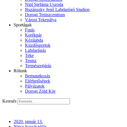
Nipl Stefánia Uszoda
Buzánszky Jenő Labdarúgó Stadion
Dorogi Teniszcentrum
Városi Tekepálya
Sportágak
Futás
Kerékpár
Kézilabda
Küzdősportok
Labdarúgás
Teke
Tenisz
Természetjárás
Rólunk
Bemutatkozás
Elérhetőségek
Pályázatok
Dorogi Zöld Kör
Keresés
2020. január 13.
Nincs hozzászólás