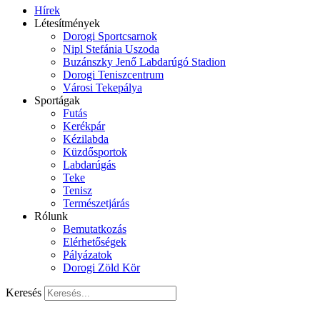
Hírek
Létesítmények
Dorogi Sportcsarnok
Nipl Stefánia Uszoda
Buzánszky Jenő Labdarúgó Stadion
Dorogi Teniszcentrum
Városi Tekepálya
Sportágak
Futás
Kerékpár
Kézilabda
Küzdősportok
Labdarúgás
Teke
Tenisz
Természetjárás
Rólunk
Bemutatkozás
Elérhetőségek
Pályázatok
Dorogi Zöld Kör
Keresés