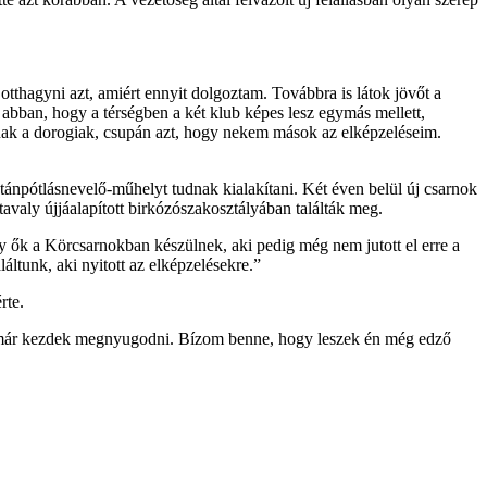
otthagyni azt, amiért ennyit dolgoztam. Továbbra is látok jövőt a
abban, hogy a térségben a két klub képes lesz egymás mellett,
nak a dorogiak, csupán azt, hogy nekem mások az elképzeléseim.
npótlásnevelő-műhelyt tudnak kialakítani. Két éven belül új csarnok
valy újjáalapított birkózószakosztályában találták meg.
y ők a Körcsarnokban készülnek, aki pedig még nem jutott el erre a
áltunk, aki nyitott az elképzelésekre.”
rte.
ép, már kezdek megnyugodni. Bízom benne, hogy leszek én még edző