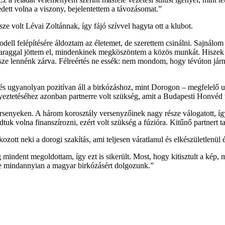
dett volna a viszony, bejelentettem a távozásomat.”
 volt Lévai Zoltánnak, így fájó szívvel hagyta ott a klubot.
ll felépítésére áldoztam az életemet, de szerettem csinálni. Sajnálom 
 haraggal jöttem el, mindenkinek megköszöntem a közös munkát. Hiszek 
ssze lennénk zárva. Félreértés ne essék: nem mondom, hogy tévúton jár
 ugyanolyan pozitívan áll a birkózáshoz, mint Dorogon – megfelelő utá
eztetéséhez azonban partnerre volt szükség, amit a Budapesti Honvéd ta
ersenyeken. A három korosztály versenyzőinek nagy része válogatott, íg
uk volna finanszírozni, ezért volt szükség a fúzióra. Kitűnő partnert tal
ott neki a dorogi szakítás, ami teljesen váratlanul és elkészületlenül é
 mindent megoldottam, így ezt is sikerült. Most, hogy kitisztult a k
e mindannyian a magyar birkózásért dolgozunk.”