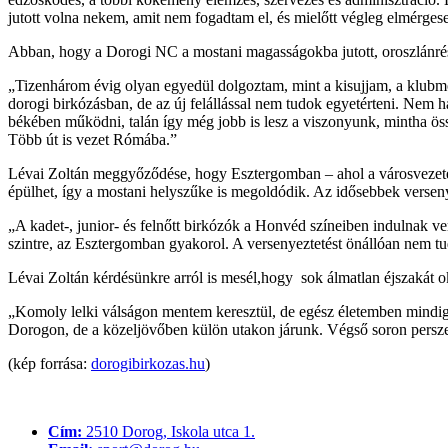
jutott volna nekem, amit nem fogadtam el, és mielőtt végleg elmérgese
Abban, hogy a Dorogi NC a mostani magasságokba jutott, oroszlánrésze
„Tizenhárom évig olyan egyedül dolgoztam, mint a kisujjam, a klubmode
dorogi birkózásban, de az új felállással nem tudok egyetérteni. Nem
békében működni, talán így még jobb is lesz a viszonyunk, mintha ö
Több út is vezet Rómába.”
Lévai Zoltán meggyőződése, hogy Esztergomban – ahol a városvezetés
épülhet, így a mostani helyszűke is megoldódik. Az idősebbek verseny
„A kadet-, junior- és felnőtt birkózók a Honvéd színeiben indulnak v
szintre, az Esztergomban gyakorol. A versenyeztetést önállóan nem tudt
Lévai Zoltán kérdésünkre arról is mesél,hogy sok álmatlan éjszakát okoz
„Komoly lelki válságon mentem keresztül, de egész életemben mindig
Dorogon, de a közeljövőben külön utakon járunk. Végső soron persz
(kép forrása:
dorogibirkozas.hu
)
Cím:
2510 Dorog, Iskola utca 1.