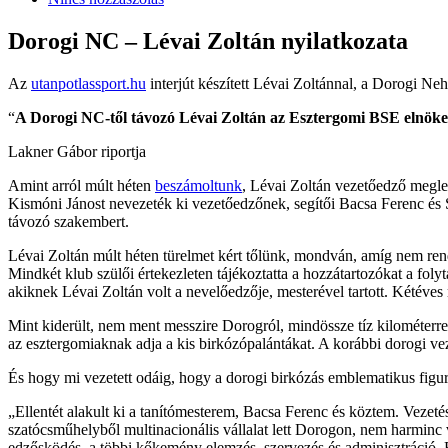
Dorogi NC – Lévai Zoltán nyilatkozata
Az
utanpotlassport.hu
interjút készített Lévai Zoltánnal, a Dorogi Ne
“
A Dorogi NC-től távozó Lévai Zoltán az Esztergomi BSE elnökeké
Lakner Gábor riportja
Amint arról múlt héten
beszámoltunk
, Lévai Zoltán vezetőedző megle
Kismóni Jánost nevezeték ki vezetőedzőnek, segítői Bacsa Ferenc és 
távozó szakembert.
Lévai Zoltán múlt héten türelmet kért tőlünk, mondván, amíg nem rend
Mindkét klub szülői értekezleten tájékoztatta a hozzátartozókat a fol
akiknek Lévai Zoltán volt a nevelőedzője, mesterével tartott. Kétéves
Mint kiderült, nem ment messzire Dorogról, mindössze tíz kilométerr
az esztergomiaknak adja a kis birkózópalántákat. A korábbi dorogi vez
És hogy mi vezetett odáig, hogy a dorogi birkózás emblematikus figur
„Ellentét alakult ki a tanítómesterem, Bacsa Ferenc és köztem. Veze
szatócsműhelyből multinacionális vállalat lett Dorogon, nem harminc
edzősködés, a többi kőkemény elemzés, szervezés és adminisztráció. Ez 