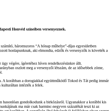
udapesti Honvéd színeiben versenyeznek.
k számító, háromszoros “A hónap műhelye”-díjas egyesületben
ozott honlapunknak, aki elmondta, edzők és versenyzők is követték a
 ügy végére, ígéretéhez híven rendelkezésünkre állt.
e arányban oszlott meg a versenyzői létszám, de az idősebbek zöme,
l.
atja. A korábban a dorogiakkal együttműködő Tokod és Tát pedig immár
ulturáltan intézték a felek.
tően hasonlóan gondolkodunk a birkózásról. Ugyanakkor a korábbi kis
 munkájának ma már csak harminc-negyven százalékát teszi ki az
e azt korábban. A vezetőség által felvázolt új felállásban olyan szerep