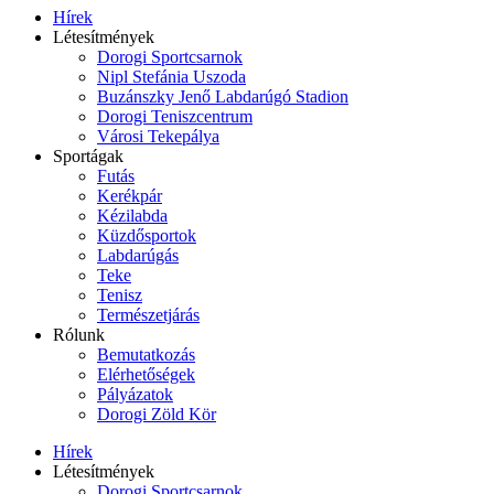
Hírek
Létesítmények
Dorogi Sportcsarnok
Nipl Stefánia Uszoda
Buzánszky Jenő Labdarúgó Stadion
Dorogi Teniszcentrum
Városi Tekepálya
Sportágak
Futás
Kerékpár
Kézilabda
Küzdősportok
Labdarúgás
Teke
Tenisz
Természetjárás
Rólunk
Bemutatkozás
Elérhetőségek
Pályázatok
Dorogi Zöld Kör
Hírek
Létesítmények
Dorogi Sportcsarnok