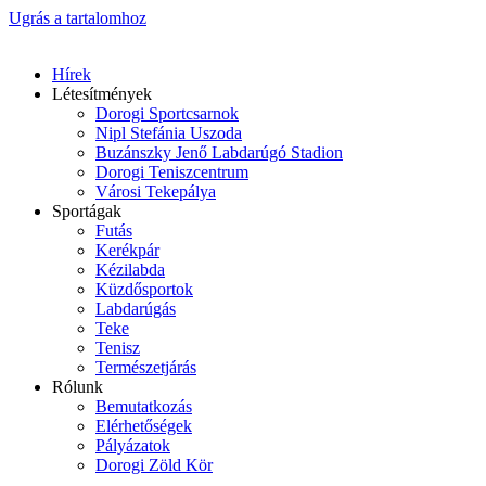
Ugrás a tartalomhoz
Hírek
Létesítmények
Dorogi Sportcsarnok
Nipl Stefánia Uszoda
Buzánszky Jenő Labdarúgó Stadion
Dorogi Teniszcentrum
Városi Tekepálya
Sportágak
Futás
Kerékpár
Kézilabda
Küzdősportok
Labdarúgás
Teke
Tenisz
Természetjárás
Rólunk
Bemutatkozás
Elérhetőségek
Pályázatok
Dorogi Zöld Kör