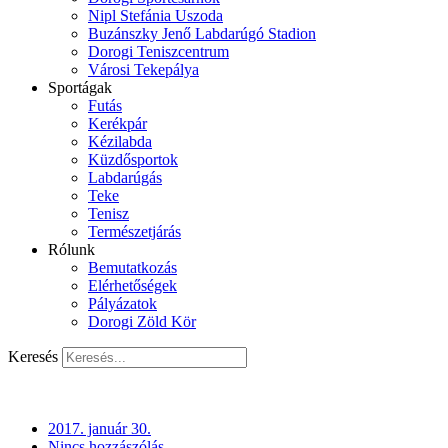
Nipl Stefánia Uszoda
Buzánszky Jenő Labdarúgó Stadion
Dorogi Teniszcentrum
Városi Tekepálya
Sportágak
Futás
Kerékpár
Kézilabda
Küzdősportok
Labdarúgás
Teke
Tenisz
Természetjárás
Rólunk
Bemutatkozás
Elérhetőségek
Pályázatok
Dorogi Zöld Kör
Keresés
2017. január 30.
Nincs hozzászólás