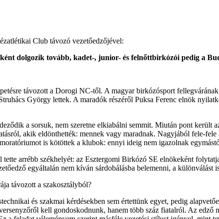
hézatlétikai Club távozó vezetőedzőjével:
nt dolgozik tovább, kadet-, junior- és felnőttbirkózói pedig a B
petésre távozott a Dorogi NC-től. A magyar birkózósport fellegvárána
Struhács György lettek. A maradók részéről Puksa Ferenc elnök nyilatk
eződik a sorsuk, nem szeretne elkiabálni semmit. Miután pont került az
ytatásról, akik eldönthették: mennek vagy maradnak. Nagyjából fele-fel
 moratóriumot is kötöttek a klubok: ennyi ideig nem igazolnak egymástó
el tette arrébb székhelyét: az Esztergomi Birkózó SE elnökeként folyt
etőedző egyáltalán nem kíván sárdobálásba belemenni, a különválást is k
ája távozott a szakosztályból?
téstechnikai és szakmai kérdésekben sem értettünk egyet, pedig alapve
 versenyzőről kell gondoskodnunk, hanem több száz fiatalról. Az edző
a feladat véleményem szerint másféle vezetési stílust igényel, mint tett