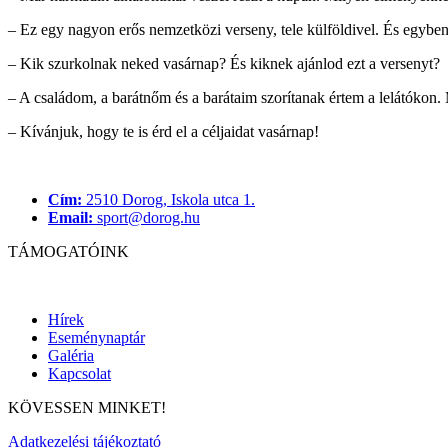
– Ez egy nagyon erős nemzetközi verseny, tele külföldivel. És egyben
– Kik szurkolnak neked vasárnap? És kiknek ajánlod ezt a versenyt?
– A családom, a barátnőm és a barátaim szorítanak értem a lelátókon
– Kívánjuk, hogy te is érd el a céljaidat vasárnap!
Cím:
2510 Dorog, Iskola utca 1.
Email:
sport@dorog.hu
TÁMOGATÓINK
Hírek
Eseménynaptár
Galéria
Kapcsolat
KÖVESSEN MINKET!
Adatkezelési tájékoztató