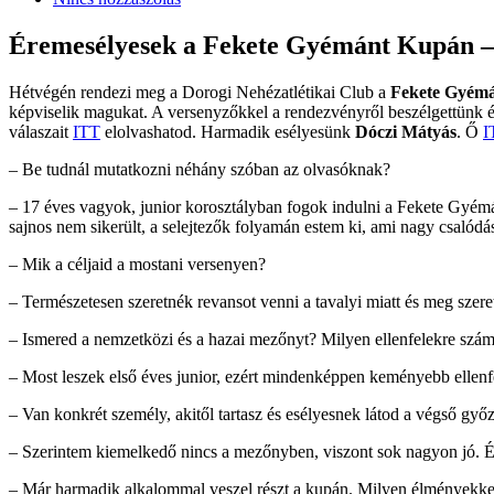
Éremesélyesek a Fekete Gyémánt Kupán –
Hétvégén rendezi meg a Dorogi Nehézatlétikai Club a
Fekete Gyém
képviselik magukat. A versenyzőkkel a rendezvényről beszélgettünk é
válaszait
ITT
elolvashatod. Harmadik esélyesünk
Dóczi Mátyás
. Ő
I
– Be tudnál mutatkozni néhány szóban az olvasóknak?
– 17 éves vagyok, junior korosztályban fogok indulni a Fekete Gyém
sajnos nem sikerült, a selejtezők folyamán estem ki, ami nagy csalód
– Mik a céljaid a mostani versenyen?
– Természetesen szeretnék revansot venni a tavalyi miatt és meg sze
– Ismered a nemzetközi és a hazai mezőnyt? Milyen ellenfelekre szám
– Most leszek első éves junior, ezért mindenképpen keményebb ellen
– Van konkrét személy, akitől tartasz és esélyesnek látod a végső győ
– Szerintem kiemelkedő nincs a mezőnyben, viszont sok nagyon jó. Épp
– Már harmadik alkalommal veszel részt a kupán. Milyen élményekkel