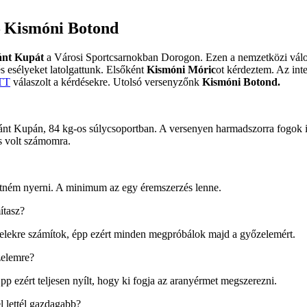
 Kismóni Botond
ánt Kupát
a Városi Sportcsarnokban Dorogon. Ezen a nemzetközi válog
s esélyeket latolgattunk. Elsőként
Kismóni Móric
ot kérdeztem. Az int
TT
válaszolt a kérdésekre. Utolsó versenyzőnk
Kismóni Botond.
ánt Kupán, 84 kg-os súlycsoportban. A versenyen harmadszorra fogok i
ás volt számomra.
retném nyerni. A minimum az egy éremszerzés lenne.
ítasz?
felekre számítok, épp ezért minden megpróbálok majd a győzelemért.
zelemre?
 ezért teljesen nyílt, hogy ki fogja az aranyérmet megszerezni.
 lettél gazdagabb?