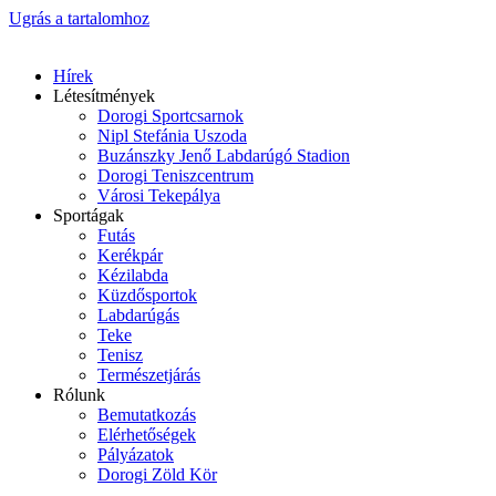
Ugrás a tartalomhoz
Hírek
Létesítmények
Dorogi Sportcsarnok
Nipl Stefánia Uszoda
Buzánszky Jenő Labdarúgó Stadion
Dorogi Teniszcentrum
Városi Tekepálya
Sportágak
Futás
Kerékpár
Kézilabda
Küzdősportok
Labdarúgás
Teke
Tenisz
Természetjárás
Rólunk
Bemutatkozás
Elérhetőségek
Pályázatok
Dorogi Zöld Kör