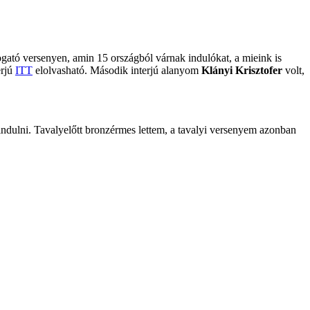
ató versenyen, amin 15 országból várnak indulókat, a mieink is
erjú
ITT
elolvasható. Második interjú alanyom
Klányi Krisztofer
volt,
ndulni. Tavalyelőtt bronzérmes lettem, a tavalyi versenyem azonban