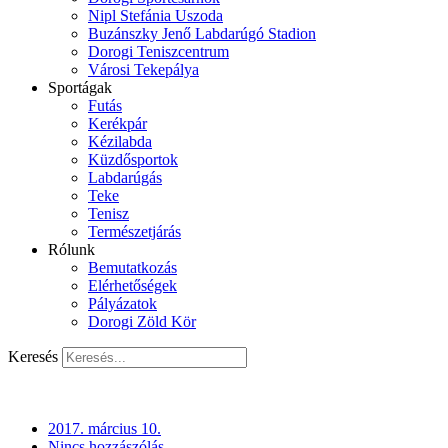
Nipl Stefánia Uszoda
Buzánszky Jenő Labdarúgó Stadion
Dorogi Teniszcentrum
Városi Tekepálya
Sportágak
Futás
Kerékpár
Kézilabda
Küzdősportok
Labdarúgás
Teke
Tenisz
Természetjárás
Rólunk
Bemutatkozás
Elérhetőségek
Pályázatok
Dorogi Zöld Kör
Keresés
2017. március 10.
Nincs hozzászólás