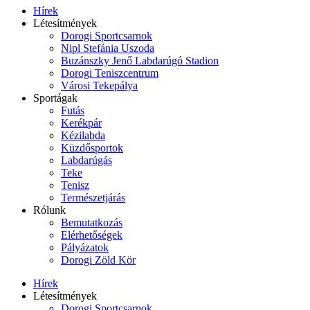
Hírek
Létesítmények
Dorogi Sportcsarnok
Nipl Stefánia Uszoda
Buzánszky Jenő Labdarúgó Stadion
Dorogi Teniszcentrum
Városi Tekepálya
Sportágak
Futás
Kerékpár
Kézilabda
Küzdősportok
Labdarúgás
Teke
Tenisz
Természetjárás
Rólunk
Bemutatkozás
Elérhetőségek
Pályázatok
Dorogi Zöld Kör
Hírek
Létesítmények
Dorogi Sportcsarnok