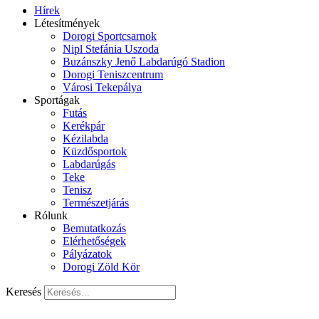
Hírek
Létesítmények
Dorogi Sportcsarnok
Nipl Stefánia Uszoda
Buzánszky Jenő Labdarúgó Stadion
Dorogi Teniszcentrum
Városi Tekepálya
Sportágak
Futás
Kerékpár
Kézilabda
Küzdősportok
Labdarúgás
Teke
Tenisz
Természetjárás
Rólunk
Bemutatkozás
Elérhetőségek
Pályázatok
Dorogi Zöld Kör
Keresés