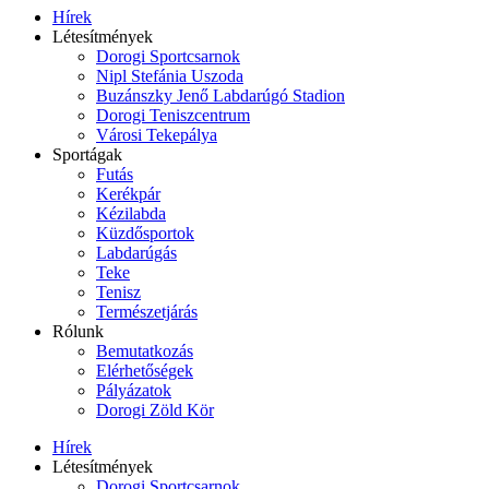
Hírek
Létesítmények
Dorogi Sportcsarnok
Nipl Stefánia Uszoda
Buzánszky Jenő Labdarúgó Stadion
Dorogi Teniszcentrum
Városi Tekepálya
Sportágak
Futás
Kerékpár
Kézilabda
Küzdősportok
Labdarúgás
Teke
Tenisz
Természetjárás
Rólunk
Bemutatkozás
Elérhetőségek
Pályázatok
Dorogi Zöld Kör
Hírek
Létesítmények
Dorogi Sportcsarnok