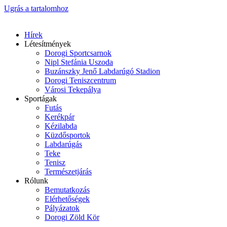
Ugrás a tartalomhoz
Hírek
Létesítmények
Dorogi Sportcsarnok
Nipl Stefánia Uszoda
Buzánszky Jenő Labdarúgó Stadion
Dorogi Teniszcentrum
Városi Tekepálya
Sportágak
Futás
Kerékpár
Kézilabda
Küzdősportok
Labdarúgás
Teke
Tenisz
Természetjárás
Rólunk
Bemutatkozás
Elérhetőségek
Pályázatok
Dorogi Zöld Kör