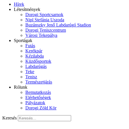
Hírek
Létesítmények
Dorogi Sportcsarnok
Nipl Stefánia Uszoda
Buzánszky Jenő Labdarúgó Stadion
Dorogi Teniszcentrum
Városi Tekepálya
Sportágak
Futás
Kerékpár
Kézilabda
Küzdősportok
Labdarúgás
Teke
Tenisz
Természetjárás
Rólunk
Bemutatkozás
Elérhetőségek
Pályázatok
Dorogi Zöld Kör
Keresés