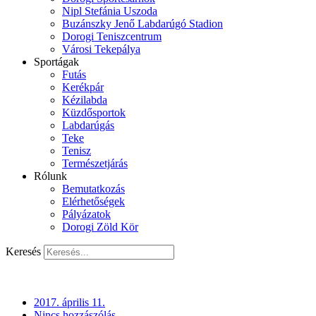
Nipl Stefánia Uszoda
Buzánszky Jenő Labdarúgó Stadion
Dorogi Teniszcentrum
Városi Tekepálya
Sportágak
Futás
Kerékpár
Kézilabda
Küzdősportok
Labdarúgás
Teke
Tenisz
Természetjárás
Rólunk
Bemutatkozás
Elérhetőségek
Pályázatok
Dorogi Zöld Kör
Keresés
2017. április 11.
Nincs hozzászólás