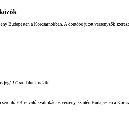
rkózók
eny Budapesten a Körcsarnokban. A döntőbe jutott versenyzők szerezte
ás jogát! Gratulálunk nekik!
serdülő EB-re való kvalifikációs verseny, szintén Budapesten a Körcs