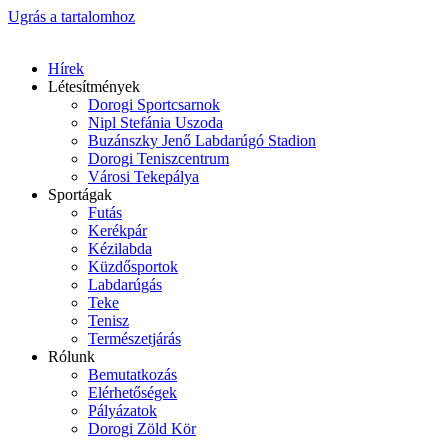
Ugrás a tartalomhoz
Hírek
Létesítmények
Dorogi Sportcsarnok
Nipl Stefánia Uszoda
Buzánszky Jenő Labdarúgó Stadion
Dorogi Teniszcentrum
Városi Tekepálya
Sportágak
Futás
Kerékpár
Kézilabda
Küzdősportok
Labdarúgás
Teke
Tenisz
Természetjárás
Rólunk
Bemutatkozás
Elérhetőségek
Pályázatok
Dorogi Zöld Kör