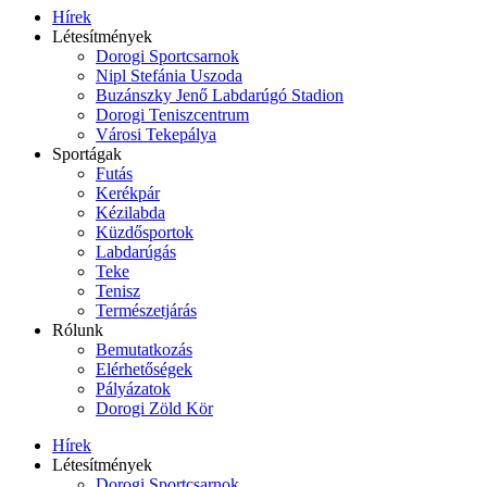
Hírek
Létesítmények
Dorogi Sportcsarnok
Nipl Stefánia Uszoda
Buzánszky Jenő Labdarúgó Stadion
Dorogi Teniszcentrum
Városi Tekepálya
Sportágak
Futás
Kerékpár
Kézilabda
Küzdősportok
Labdarúgás
Teke
Tenisz
Természetjárás
Rólunk
Bemutatkozás
Elérhetőségek
Pályázatok
Dorogi Zöld Kör
Hírek
Létesítmények
Dorogi Sportcsarnok