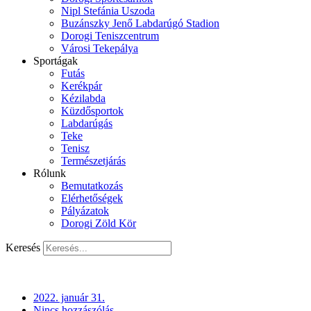
Nipl Stefánia Uszoda
Buzánszky Jenő Labdarúgó Stadion
Dorogi Teniszcentrum
Városi Tekepálya
Sportágak
Futás
Kerékpár
Kézilabda
Küzdősportok
Labdarúgás
Teke
Tenisz
Természetjárás
Rólunk
Bemutatkozás
Elérhetőségek
Pályázatok
Dorogi Zöld Kör
Keresés
2022. január 31.
Nincs hozzászólás