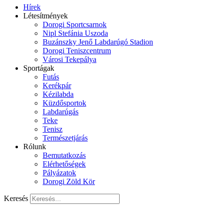
Hírek
Létesítmények
Dorogi Sportcsarnok
Nipl Stefánia Uszoda
Buzánszky Jenő Labdarúgó Stadion
Dorogi Teniszcentrum
Városi Tekepálya
Sportágak
Futás
Kerékpár
Kézilabda
Küzdősportok
Labdarúgás
Teke
Tenisz
Természetjárás
Rólunk
Bemutatkozás
Elérhetőségek
Pályázatok
Dorogi Zöld Kör
Keresés