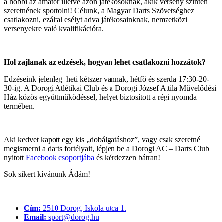
a hobbi az amatőr illetve azon játékosoknak, akik verseny szinten
szeretnének sportolni! Célunk, a Magyar Darts Szövetséghez
csatlakozni, ezáltal esélyt adva játékosainknak, nemzetközi
versenyekre való kvalifikációra.
Hol zajlanak az edzések, hogyan lehet csatlakozni hozzátok?
Edzéseink jelenleg heti kétszer vannak, hétfő és szerda 17:30-20-
30-ig. A Dorogi Atlétikai Club és a Dorogi József Attila Művelődési
Ház közös együttműködéssel, helyet biztosított a régi nyomda
termében.
Aki kedvet kapott egy kis „dobálgatáshoz”, vagy csak szeretné
megismerni a darts fortélyait, lépjen be a Dorogi AC – Darts Club
nyitott
Facebook csoportjába
és kérdezzen bátran!
Sok sikert kívánunk Ádám!
Cím:
2510 Dorog, Iskola utca 1.
Email:
sport@dorog.hu