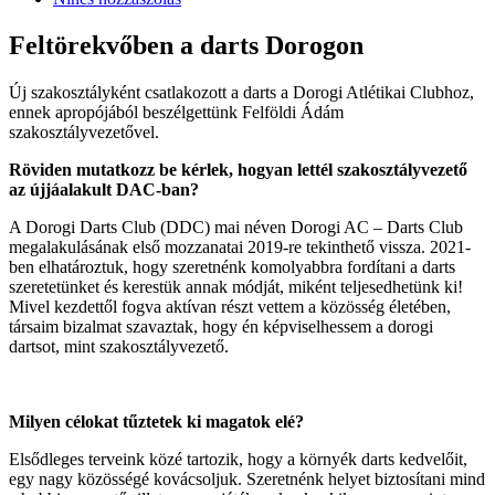
Feltörekvőben a darts Dorogon
Új szakosztályként csatlakozott a darts a Dorogi Atlétikai Clubhoz,
ennek apropójából beszélgettünk Felföldi Ádám
szakosztályvezetővel.
Röviden mutatkozz be kérlek, hogyan lettél szakosztályvezető
az újjáalakult DAC-ban?
A Dorogi Darts Club (DDC) mai néven Dorogi AC – Darts Club
megalakulásának első mozzanatai 2019-re tekinthető vissza. 2021-
ben elhatároztuk, hogy szeretnénk komolyabbra fordítani a darts
szeretetünket és kerestük annak módját, miként teljesedhetünk ki!
Mivel kezdettől fogva aktívan részt vettem a közösség életében,
társaim bizalmat szavaztak, hogy én képviselhessem a dorogi
dartsot, mint szakosztályvezető.
Milyen célokat tűztetek ki magatok elé?
Elsődleges terveink közé tartozik, hogy a környék darts kedvelőit,
egy nagy közösségé kovácsoljuk. Szeretnénk helyet biztosítani mind