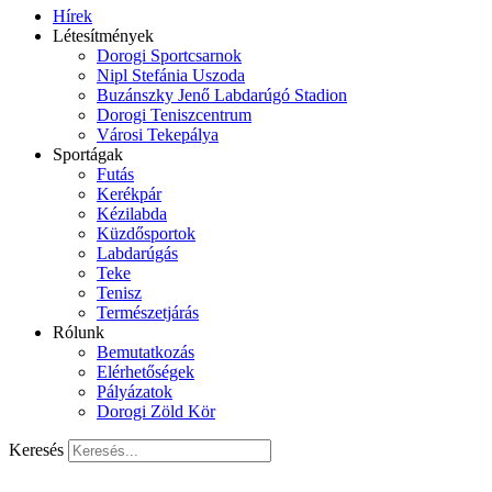
Hírek
Létesítmények
Dorogi Sportcsarnok
Nipl Stefánia Uszoda
Buzánszky Jenő Labdarúgó Stadion
Dorogi Teniszcentrum
Városi Tekepálya
Sportágak
Futás
Kerékpár
Kézilabda
Küzdősportok
Labdarúgás
Teke
Tenisz
Természetjárás
Rólunk
Bemutatkozás
Elérhetőségek
Pályázatok
Dorogi Zöld Kör
Keresés