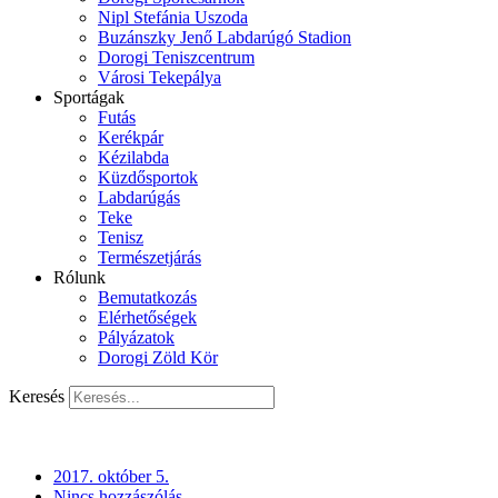
Nipl Stefánia Uszoda
Buzánszky Jenő Labdarúgó Stadion
Dorogi Teniszcentrum
Városi Tekepálya
Sportágak
Futás
Kerékpár
Kézilabda
Küzdősportok
Labdarúgás
Teke
Tenisz
Természetjárás
Rólunk
Bemutatkozás
Elérhetőségek
Pályázatok
Dorogi Zöld Kör
Keresés
2017. október 5.
Nincs hozzászólás