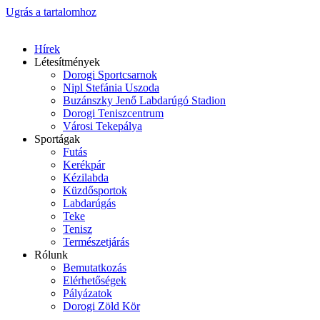
Ugrás a tartalomhoz
Hírek
Létesítmények
Dorogi Sportcsarnok
Nipl Stefánia Uszoda
Buzánszky Jenő Labdarúgó Stadion
Dorogi Teniszcentrum
Városi Tekepálya
Sportágak
Futás
Kerékpár
Kézilabda
Küzdősportok
Labdarúgás
Teke
Tenisz
Természetjárás
Rólunk
Bemutatkozás
Elérhetőségek
Pályázatok
Dorogi Zöld Kör