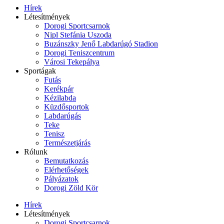
Hírek
Létesítmények
Dorogi Sportcsarnok
Nipl Stefánia Uszoda
Buzánszky Jenő Labdarúgó Stadion
Dorogi Teniszcentrum
Városi Tekepálya
Sportágak
Futás
Kerékpár
Kézilabda
Küzdősportok
Labdarúgás
Teke
Tenisz
Természetjárás
Rólunk
Bemutatkozás
Elérhetőségek
Pályázatok
Dorogi Zöld Kör
Hírek
Létesítmények
Dorogi Sportcsarnok