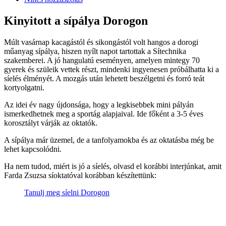
Kinyitott a sípálya Dorogon
Múlt vasárnap kacagástól és sikongástól volt hangos a dorogi
műanyag sípálya, hiszen nyílt napot tartottak a Sítechnika
szakemberei. A jó hangulatú eseményen, amelyen mintegy 70
gyerek és szüleik vettek részt, mindenki ingyenesen próbálhatta ki a
síelés élményét. A mozgás után lehetett beszélgetni és forró teát
kortyolgatni.
Az idei év nagy újdonsága, hogy a legkisebbek mini pályán
ismerkedhetnek meg a sportág alapjaival. Ide főként a 3-5 éves
korosztályt várják az oktatók.
A sípálya már üzemel, de a tanfolyamokba és az oktatásba még be
lehet kapcsolódni.
Ha nem tudod, miért is jó a síelés, olvasd el korábbi interjúnkat, amit
Farda Zsuzsa síoktatóval korábban készítettünk:
Tanulj meg síelni Dorogon