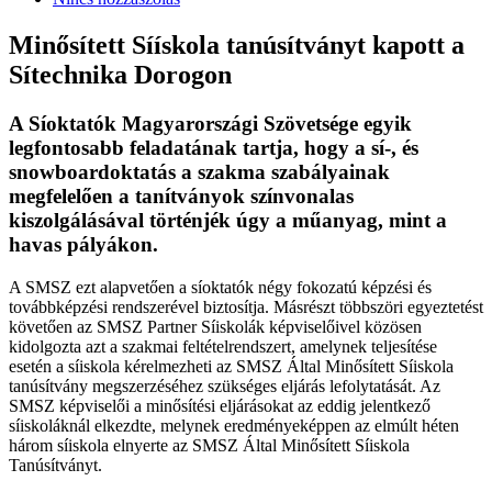
Minősített Síískola tanúsítványt kapott a
Sítechnika Dorogon
A Síoktatók Magyarországi Szövetsége egyik
legfontosabb feladatának tartja, hogy a sí-, és
snowboardoktatás a szakma szabályainak
megfelelően a tanítványok színvonalas
kiszolgálásával történjék úgy a műanyag, mint a
havas pályákon.
A SMSZ ezt alapvetően a síoktatók négy fokozatú képzési és
továbbképzési rendszerével biztosítja. Másrészt többszöri egyeztetést
követően az SMSZ Partner Síiskolák képviselőivel közösen
kidolgozta azt a szakmai feltételrendszert, amelynek teljesítése
esetén a síiskola kérelmezheti az SMSZ Által Minősített Síiskola
tanúsítvány megszerzéséhez szükséges eljárás lefolytatását. Az
SMSZ képviselői a minősítési eljárásokat az eddig jelentkező
síiskoláknál elkezdte, melynek eredményeképpen az elmúlt héten
három síiskola elnyerte az SMSZ Által Minősített Síiskola
Tanúsítványt.