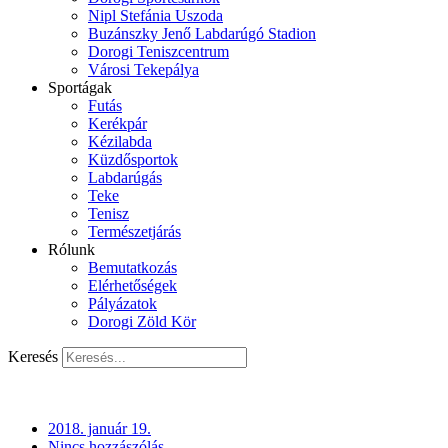
Nipl Stefánia Uszoda
Buzánszky Jenő Labdarúgó Stadion
Dorogi Teniszcentrum
Városi Tekepálya
Sportágak
Futás
Kerékpár
Kézilabda
Küzdősportok
Labdarúgás
Teke
Tenisz
Természetjárás
Rólunk
Bemutatkozás
Elérhetőségek
Pályázatok
Dorogi Zöld Kör
Keresés
2018. január 19.
Nincs hozzászólás