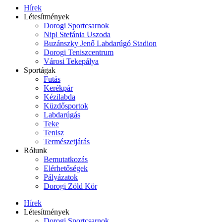
Hírek
Létesítmények
Dorogi Sportcsarnok
Nipl Stefánia Uszoda
Buzánszky Jenő Labdarúgó Stadion
Dorogi Teniszcentrum
Városi Tekepálya
Sportágak
Futás
Kerékpár
Kézilabda
Küzdősportok
Labdarúgás
Teke
Tenisz
Természetjárás
Rólunk
Bemutatkozás
Elérhetőségek
Pályázatok
Dorogi Zöld Kör
Hírek
Létesítmények
Dorogi Sportcsarnok