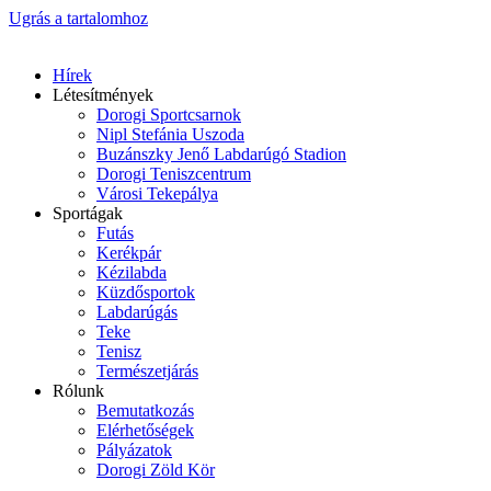
Ugrás a tartalomhoz
Hírek
Létesítmények
Dorogi Sportcsarnok
Nipl Stefánia Uszoda
Buzánszky Jenő Labdarúgó Stadion
Dorogi Teniszcentrum
Városi Tekepálya
Sportágak
Futás
Kerékpár
Kézilabda
Küzdősportok
Labdarúgás
Teke
Tenisz
Természetjárás
Rólunk
Bemutatkozás
Elérhetőségek
Pályázatok
Dorogi Zöld Kör