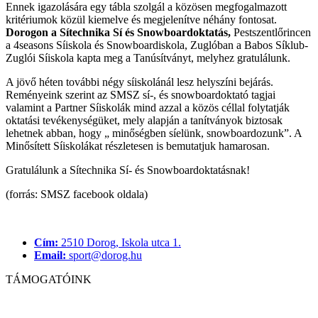
Ennek igazolására egy tábla szolgál a közösen megfogalmazott
kritériumok közül kiemelve és megjelenítve néhány fontosat.
Dorogon a Sítechnika Sí és Snowboardoktatás,
Pestszentlőrincen
a 4seasons Síiskola és Snowboardiskola, Zuglóban a Babos Síklub-
Zuglói Síiskola kapta meg a Tanúsítványt, melyhez gratulálunk.
A jövő héten további négy síiskolánál lesz helyszíni bejárás.
Reményeink szerint az SMSZ sí-, és snowboardoktató tagjai
valamint a Partner Síiskolák mind azzal a közös céllal folytatják
oktatási tevékenységüket, mely alapján a tanítványok biztosak
lehetnek abban, hogy „ minőségben síelünk, snowboardozunk”. A
Minősített Síiskolákat részletesen is bemutatjuk hamarosan.
Gratulálunk a Sítechnika Sí- és Snowboardoktatásnak!
(forrás: SMSZ facebook oldala)
Cím:
2510 Dorog, Iskola utca 1.
Email:
sport@dorog.hu
TÁMOGATÓINK