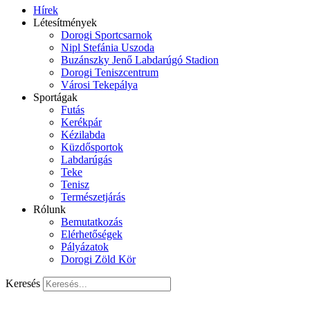
Hírek
Létesítmények
Dorogi Sportcsarnok
Nipl Stefánia Uszoda
Buzánszky Jenő Labdarúgó Stadion
Dorogi Teniszcentrum
Városi Tekepálya
Sportágak
Futás
Kerékpár
Kézilabda
Küzdősportok
Labdarúgás
Teke
Tenisz
Természetjárás
Rólunk
Bemutatkozás
Elérhetőségek
Pályázatok
Dorogi Zöld Kör
Keresés