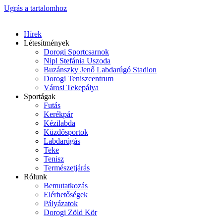
Ugrás a tartalomhoz
Hírek
Létesítmények
Dorogi Sportcsarnok
Nipl Stefánia Uszoda
Buzánszky Jenő Labdarúgó Stadion
Dorogi Teniszcentrum
Városi Tekepálya
Sportágak
Futás
Kerékpár
Kézilabda
Küzdősportok
Labdarúgás
Teke
Tenisz
Természetjárás
Rólunk
Bemutatkozás
Elérhetőségek
Pályázatok
Dorogi Zöld Kör