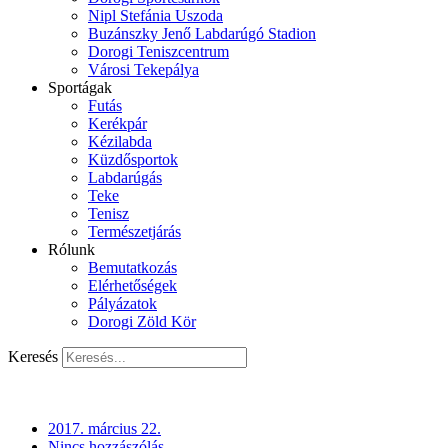
Nipl Stefánia Uszoda
Buzánszky Jenő Labdarúgó Stadion
Dorogi Teniszcentrum
Városi Tekepálya
Sportágak
Futás
Kerékpár
Kézilabda
Küzdősportok
Labdarúgás
Teke
Tenisz
Természetjárás
Rólunk
Bemutatkozás
Elérhetőségek
Pályázatok
Dorogi Zöld Kör
Keresés
2017. március 22.
Nincs hozzászólás