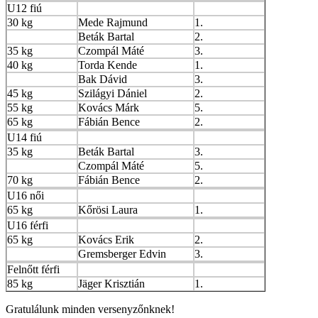
U12 fiú
30 kg
Mede Rajmund
1.
Beták Bartal
2.
35 kg
Czompál Máté
3.
40 kg
Torda Kende
1.
Bak Dávid
3.
45 kg
Szilágyi Dániel
2.
55 kg
Kovács Márk
5.
65 kg
Fábián Bence
2.
U14 fiú
35 kg
Beták Bartal
3.
Czompál Máté
5.
70 kg
Fábián Bence
2.
U16 női
65 kg
Kőrösi Laura
1.
U16 férfi
65 kg
Kovács Erik
2.
Gremsberger Edvin
3.
Felnőtt férfi
85 kg
Jäger Krisztián
1.
Gratulálunk minden versenyzőnknek!