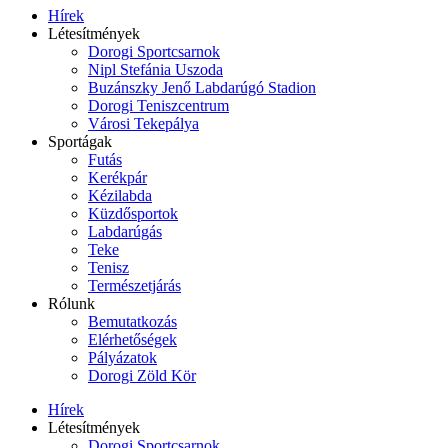
Hírek
Létesítmények
Dorogi Sportcsarnok
Nipl Stefánia Uszoda
Buzánszky Jenő Labdarúgó Stadion
Dorogi Teniszcentrum
Városi Tekepálya
Sportágak
Futás
Kerékpár
Kézilabda
Küzdősportok
Labdarúgás
Teke
Tenisz
Természetjárás
Rólunk
Bemutatkozás
Elérhetőségek
Pályázatok
Dorogi Zöld Kör
Hírek
Létesítmények
Dorogi Sportcsarnok