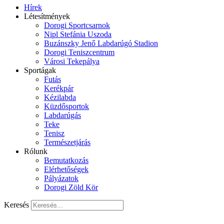
Hírek
Létesítmények
Dorogi Sportcsarnok
Nipl Stefánia Uszoda
Buzánszky Jenő Labdarúgó Stadion
Dorogi Teniszcentrum
Városi Tekepálya
Sportágak
Futás
Kerékpár
Kézilabda
Küzdősportok
Labdarúgás
Teke
Tenisz
Természetjárás
Rólunk
Bemutatkozás
Elérhetőségek
Pályázatok
Dorogi Zöld Kör
Keresés