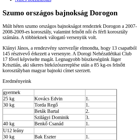
Szumo országos bajnokság Dorogon
Múlt héten szumo országos bajnokságot rendeztek Dorogon a 2007-
2008-2009-es korosztály, valamint felnőtt női és férfi korosztály
számára. A többieknek válogató versenyük volt.
Klányi János, a rendezvény szervezője elmondta, hogy 13 csapatból
145 résztvevő érkezett a versenyre. A Dorogi Nehézatlétikai Club
17 fővel képviselte magát. Legnagyobb büszkeségünk Jäger
Krisztián, aki sikeres birkózószereplése után a 85 kg-os felnőtt
korosztályban magyar bajnoki címet szerzett.
Eredményeink
gyermek
25 kg
Kovács Edvin
1.
30 kg
Torda Regő
1.
Beták Bartal
2.
Szilágyi Dominik
3.
40 kg
Benkő Csanád
1.
U12 leány
30 kg
Bak Eszter
1.