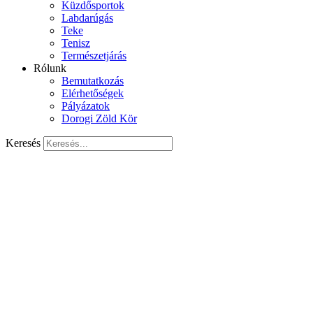
Küzdősportok
Labdarúgás
Teke
Tenisz
Természetjárás
Rólunk
Bemutatkozás
Elérhetőségek
Pályázatok
Dorogi Zöld Kör
Keresés