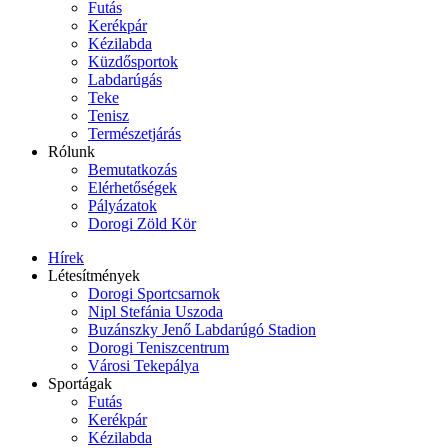
Futás
Kerékpár
Kézilabda
Küzdősportok
Labdarúgás
Teke
Tenisz
Természetjárás
Rólunk
Bemutatkozás
Elérhetőségek
Pályázatok
Dorogi Zöld Kör
Hírek
Létesítmények
Dorogi Sportcsarnok
Nipl Stefánia Uszoda
Buzánszky Jenő Labdarúgó Stadion
Dorogi Teniszcentrum
Városi Tekepálya
Sportágak
Futás
Kerékpár
Kézilabda