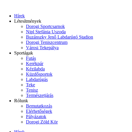
Hírek
Létesítmények
Dorogi Sportcsarnok
Nipl Stefánia Uszoda
Buzánszky Jenő Labdarúgó Stadion
Dorogi Teniszcentrum
Városi Tekepálya
Sportágak
Futás
Kerékpár
Kézilabda
Küzdősportok
Labdarúgás
Teke
Tenisz
Természetjárás
Rólunk
Bemutatkozás
Elérhetőségek
Pályázatok
Dorogi Zöld Kör
Hírek