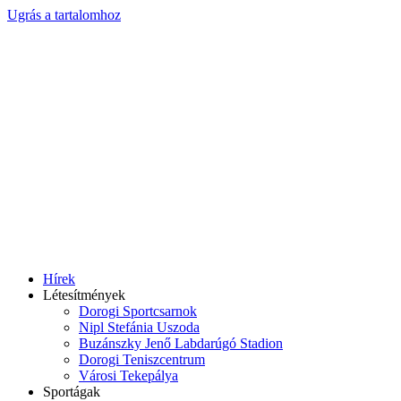
Ugrás a tartalomhoz
Hírek
Létesítmények
Dorogi Sportcsarnok
Nipl Stefánia Uszoda
Buzánszky Jenő Labdarúgó Stadion
Dorogi Teniszcentrum
Városi Tekepálya
Sportágak