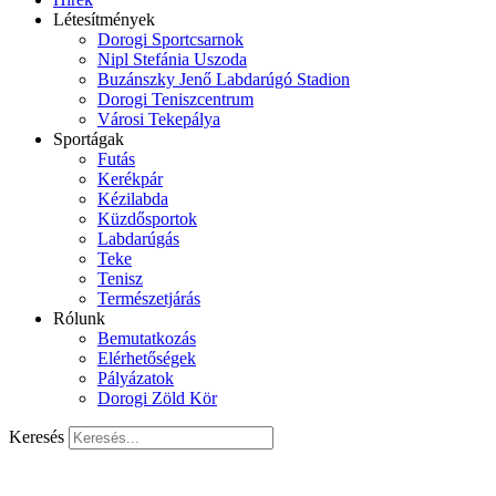
Létesítmények
Dorogi Sportcsarnok
Nipl Stefánia Uszoda
Buzánszky Jenő Labdarúgó Stadion
Dorogi Teniszcentrum
Városi Tekepálya
Sportágak
Futás
Kerékpár
Kézilabda
Küzdősportok
Labdarúgás
Teke
Tenisz
Természetjárás
Rólunk
Bemutatkozás
Elérhetőségek
Pályázatok
Dorogi Zöld Kör
Keresés