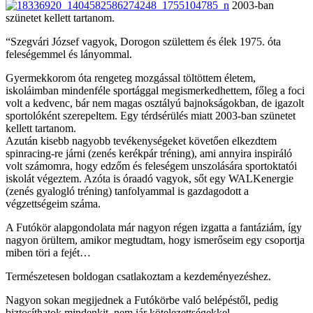
2003-ban
szünetet kellett tartanom.
“Szegvári József vagyok, Dorogon születtem és élek 1975. óta
feleségemmel és lányommal.
Gyermekkorom óta rengeteg mozgással töltöttem életem,
iskoláimban mindenféle sportággal megismerkedhettem, főleg a foci
volt a kedvenc, bár nem magas osztályú bajnokságokban, de igazolt
sportolóként szerepeltem. Egy térdsérülés miatt 2003-ban szünetet
kellett tartanom.
Azután kisebb nagyobb tevékenységeket követően elkezdtem
spinracing-re járni (zenés kerékpár tréning), ami annyira inspiráló
volt számomra, hogy edzőm és feleségem unszolására sportoktatói
iskolát végeztem. Azóta is óraadó vagyok, sőt egy WALKenergie
(zenés gyalogló tréning) tanfolyammal is gazdagodott a
végzettségeim száma.
A Futókör alapgondolata már nagyon régen izgatta a fantáziám, így
nagyon örültem, amikor megtudtam, hogy ismerőseim egy csoportja
miben töri a fejét…
Természetesen boldogan csatlakoztam a kezdeményezéshez.
Nagyon sokan megijednek a Futókörbe való belépéstől, pedig
biztosíthatok mindenkit, nem jár kötelezettségekkel.