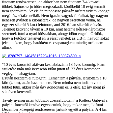
futottam rendszeresen, de akkoriban nem futottam 3-4 km-nél
többet. Sajnos ez jó időre megszakadt, körülbelül 10 évig semmit
nem sportoltam. Az elején mindössze párszáz métert tudtam kocogni
megállás, sétálás nélkül. Nem igazán vagyok futóalkat, így nagyon
nehezen gyűltek a kilométerek, de nagyon szerettem volna, ha
egyszer sikerül 5 km-t lefutnom, ami 2016-ban sikerült először.
Jelenleg kedvenc távom a 10 km, amit hetente kétszer-háromszor
szeretnék futni a nyári időszakban, ahogy időm engedi. Örülök,
hogy a Futókör tagjaival én is részt vehetek az UB-n, nagyon sokat
jelent nekem, hogy barátként és csapattagként mindig mellettem
állnak.”
“10 éves koromtól aktívan kézilabdáztam 18 éves koromig. Fiam
születése után már kevesebb időm jutott rá. 27 éves koromban
végleg abbahagytam.
Ezután kezdtem el futogatni. Lementem a pályára, lefutottam a 10
kört (4 km), aztán hazamentem. Nem mintha nem tudtam volna
többet futni, akkor még úgy gondoltam ez is elég. Ez így ment jó
sok éven keresztül.
Tavaly nyáron aztán többször „összefutottam” a Kottesz Gabival a
pályán. Innentől kezdve egyeztettünk, hogy mikor menjük futni.
December közepéig rendszeresen jártunk együtt a pályára. A 4 km-