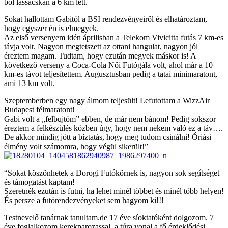
ből lassacskán a 6 km lett.
Sokat hallottam Gabitól a BSI rendezvényeiről és elhatároztam,
hogy egyszer én is elmegyek.
Az első versenyem idén áprilisban a Telekom Vivicitta futás 7 km-es
távja volt. Nagyon megtetszett az ottani hangulat, nagyon jól
éreztem magam. Tudtam, hogy ezután megyek máskor is! A
következő verseny a Coca-Cola Női Futógála volt, ahol már a 10
km-es távot teljesítettem. Augusztusban pedig a tatai minimaratont,
ami 13 km volt.
Szeptemberben egy nagy álmom teljesült! Lefutottam a WizzAir
Budapest félmaratont!
Gabi volt a „felbujtóm” ebben, de már nem bánom! Pedig sokszor
éreztem a felkészülés közben úgy, hogy nem nekem való ez a táv….
De akkor mindig jött a bíztatás, hogy meg tudom csinálni! Óriási
élmény volt számomra, hogy végül sikerült!”
“Sokat köszönhetek a Dorogi Futókörnek is, nagyon sok segítséget
és támogatást kaptam!
Szeretnék ezután is futni, ha lehet minél többet és minél több helyen!
És persze a futórendezvényeket sem hagyom ki!!!
Testnevelő tanárnak tanultam.de 17 éve síoktatóként dolgozom. 7
éve foglalkozom kerekparozassal, a túra vonal a fő érdeklődési