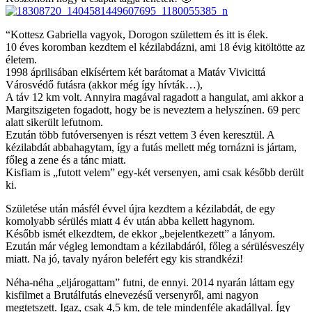
“Kottesz Gabriella vagyok, Dorogon születtem és itt is élek.
10 éves koromban kezdtem el kézilabdázni, ami 18 évig kitöltötte az
életem.
1998 áprilisában elkísértem két barátomat a Matáv Vivicittá
Városvédő futásra (akkor még így hívták…),
A táv 12 km volt. Annyira magával ragadott a hangulat, ami akkor a
Margitszigeten fogadott, hogy be is neveztem a helyszínen. 69 perc
alatt sikerült lefutnom.
Ezután több futóversenyen is részt vettem 3 éven keresztül. A
kézilabdát abbahagytam, így a futás mellett még tornázni is jártam,
főleg a zene és a tánc miatt.
Kisfiam is „futott velem” egy-két versenyen, ami csak később derült
ki.
Születése után másfél évvel újra kezdtem a kézilabdát, de egy
komolyabb sérülés miatt 4 év után abba kellett hagynom.
Később ismét elkezdtem, de ekkor „bejelentkezett” a lányom.
Ezután már végleg lemondtam a kézilabdáról, főleg a sérülésveszély
miatt. Na jó, tavaly nyáron belefért egy kis strandkézi!
Néha-néha „eljárogattam” futni, de ennyi. 2014 nyarán láttam egy
kisfilmet a Brutálfutás elnevezésű versenyről, ami nagyon
megtetszett. Igaz, csak 4,5 km, de tele mindenféle akadállyal. Így