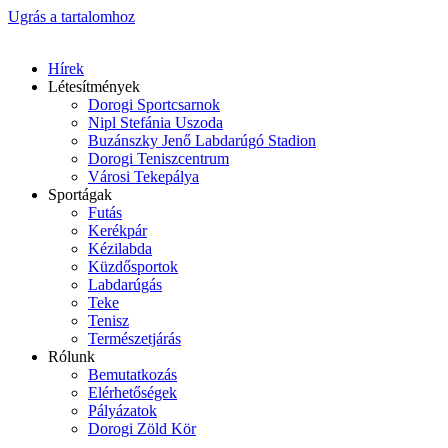
Ugrás a tartalomhoz
Hírek
Létesítmények
Dorogi Sportcsarnok
Nipl Stefánia Uszoda
Buzánszky Jenő Labdarúgó Stadion
Dorogi Teniszcentrum
Városi Tekepálya
Sportágak
Futás
Kerékpár
Kézilabda
Küzdősportok
Labdarúgás
Teke
Tenisz
Természetjárás
Rólunk
Bemutatkozás
Elérhetőségek
Pályázatok
Dorogi Zöld Kör