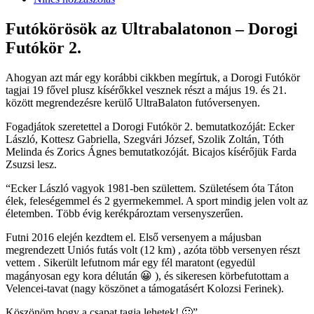
Futókörösök az Ultrabalatonon – Dorogi
Futókör 2.
Ahogyan azt már egy korábbi cikkben megírtuk, a Dorogi Futókör
tagjai 19 fővel plusz kísérőkkel vesznek részt a május 19. és 21.
között megrendezésre kerülő UltraBalaton futóversenyen.
Fogadjátok szeretettel a Dorogi Futókör 2. bemutatkozóját: Ecker
László, Kottesz Gabriella, Szegvári József, Szolik Zoltán, Tóth
Melinda és Zorics Ágnes bemutatkozóját. Bicajos kísérőjük Farda
Zsuzsi lesz.
“Ecker László vagyok 1981-ben születtem. Születésem óta Táton
élek, feleségemmel és 2 gyermekemmel. A sport mindig jelen volt az
életemben. Több évig kerékpároztam versenyszerűen.
Futni 2016 elején kezdtem el. Első versenyem a májusban
megrendezett Uniós futás volt (12 km) , azóta több versenyen részt
vettem . Sikerült lefutnom már egy fél maratont (egyedül
magányosan egy kora délután 😀 ), és sikeresen körbefutottam a
Velencei-tavat (nagy köszönet a támogatásért Kolozsi Ferinek).
Köszönöm hogy a csapat tagja lehetek! 🙂”