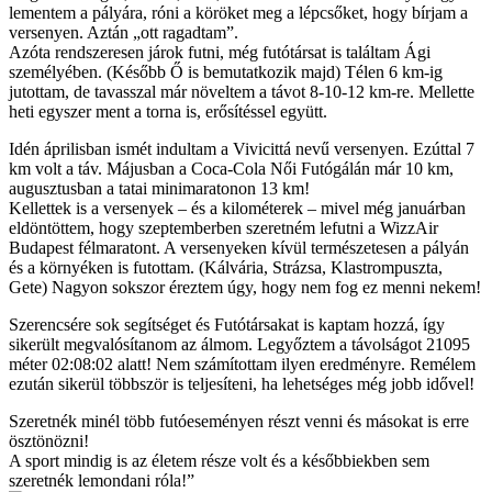
lementem a pályára, róni a köröket meg a lépcsőket, hogy bírjam a
versenyen. Aztán „ott ragadtam”.
Azóta rendszeresen járok futni, még futótársat is találtam Ági
személyében. (Később Ő is bemutatkozik majd) Télen 6 km-ig
jutottam, de tavasszal már növeltem a távot 8-10-12 km-re. Mellette
heti egyszer ment a torna is, erősítéssel együtt.
Idén áprilisban ismét indultam a Vivicittá nevű versenyen. Ezúttal 7
km volt a táv. Májusban a Coca-Cola Női Futógálán már 10 km,
augusztusban a tatai minimaratonon 13 km!
Kellettek is a versenyek – és a kilométerek – mivel még januárban
eldöntöttem, hogy szeptemberben szeretném lefutni a WizzAir
Budapest félmaratont. A versenyeken kívül természetesen a pályán
és a környéken is futottam. (Kálvária, Strázsa, Klastrompuszta,
Gete) Nagyon sokszor éreztem úgy, hogy nem fog ez menni nekem!
Szerencsére sok segítséget és Futótársakat is kaptam hozzá, így
sikerült megvalósítanom az álmom. Legyőztem a távolságot 21095
méter 02:08:02 alatt! Nem számítottam ilyen eredményre. Remélem
ezután sikerül többször is teljesíteni, ha lehetséges még jobb idővel!
Szeretnék minél több futóeseményen részt venni és másokat is erre
ösztönözni!
A sport mindig is az életem része volt és a későbbiekben sem
szeretnék lemondani róla!”