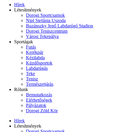
Hírek
Létesítmények
Dorogi Sportcsarnok
Nipl Stefánia Uszoda
Buzánszky Jenő Labdarúgó Stadion
Dorogi Teniszcentrum
Városi Tekepálya
Sportágak
Futás
Kerékpár
Kézilabda
Küzdősportok
Labdarúgás
Teke
Tenisz
Természetjárás
Rólunk
Bemutatkozás
Elérhetőségek
Pályázatok
Dorogi Zöld Kör
Hírek
Létesítmények
Dorogi Sportcsarnok