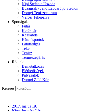
Nipl Stefánia Uszoda
Buzánszky Jenő Labdarúgó Stadion
Dorogi Teniszcentrum
Városi Tekepálya
Sportágak
Futás
Kerékpár
Kézilabda
Küzdősportok
Labdarúgás
Teke
Tenisz
Természetjárás
Rólunk
Bemutatkozás
Elérhetőségek
Pályázatok
Dorogi Zöld Kör
Keresés
2017. május 19.
Nincs hozzászólás