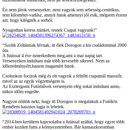
Én nem járok versenyekre, nem vagyok sem sebesség-centrikus,
sem kilométer-vadász, annyit futok amennyi jól esik, mégsem érzem
azt, hogy kilógnék a sorból.
Nyugodtan keress minket, remek Csapat vagyunk!”
“Szolik Zoltánnak hívnak, itt élek Dorogon a kis családommal 2000
óta.
A futással 4 éve ismerkedtem meg,ami a mai napig tart.
Versenyeken indultam már több kevesebb sikerrel. Nem az
időeredményért,hanem magamért futok.
Csolnokon focizok még és ott vagyok a felnőtt csapatnál masszőr,
mivel az az egyik végzettségem is.
Az Esztergomi Futóművek versenyein elég sokat indultam anno,
mikor időm engedte.
Nagyon örülök neki, hogy itt Dorogon is megalakult a Futókör.
Remélem hasznos tagja is lehetek.
“2014-ben kerültem kapcsolatba a futással azáltal, hogy egyre több
ember kezdett futni a környezetemben. Bár kamaszkoromban