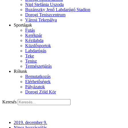
Nipl Stefánia Uszoda
Buzánszky Jenő Labdarúgó Stadion
Dorogi Teniszcentrum
Városi Tekepálya
Sportágak
Futás
Kerékpár
Kézilabda
Küzdősportok
Labdarúgás
Teke
Tenisz
Természetjárás
Rólunk
Bemutatkozás
Elérhetőségek
Pályázatok
Dorogi Zöld Kör
Keresés
2019. december 9.
Nincs hozzászólás