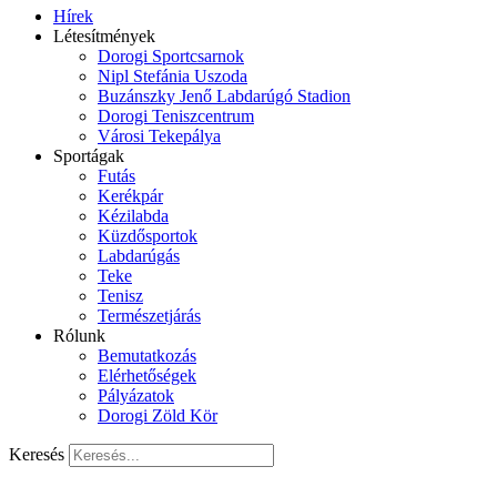
Hírek
Létesítmények
Dorogi Sportcsarnok
Nipl Stefánia Uszoda
Buzánszky Jenő Labdarúgó Stadion
Dorogi Teniszcentrum
Városi Tekepálya
Sportágak
Futás
Kerékpár
Kézilabda
Küzdősportok
Labdarúgás
Teke
Tenisz
Természetjárás
Rólunk
Bemutatkozás
Elérhetőségek
Pályázatok
Dorogi Zöld Kör
Keresés