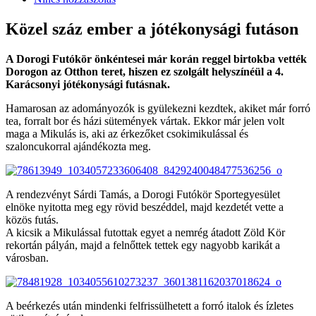
Közel száz ember a jótékonysági futáson
A Dorogi Futókör önkéntesei már korán reggel birtokba vették
Dorogon az Otthon teret, hiszen ez szolgált helyszínéül a 4.
Karácsonyi jótékonysági futásnak.
Hamarosan az adományozók is gyülekezni kezdtek, akiket már forró
tea, forralt bor és házi sütemények vártak. Ekkor már jelen volt
maga a Mikulás is, aki az érkezőket csokimikulással és
szaloncukorral ajándékozta meg.
A rendezvényt Sárdi Tamás, a Dorogi Futókör Sportegyesület
elnöke nyitotta meg egy rövid beszéddel, majd kezdetét vette a
közös futás.
A kicsik a Mikulással futottak egyet a nemrég átadott Zöld Kör
rekortán pályán, majd a felnőttek tettek egy nagyobb karikát a
városban.
A beérkezés után mindenki felfrissülhetett a forró italok és ízletes