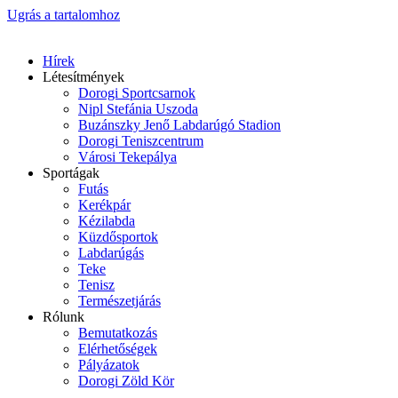
Ugrás a tartalomhoz
Hírek
Létesítmények
Dorogi Sportcsarnok
Nipl Stefánia Uszoda
Buzánszky Jenő Labdarúgó Stadion
Dorogi Teniszcentrum
Városi Tekepálya
Sportágak
Futás
Kerékpár
Kézilabda
Küzdősportok
Labdarúgás
Teke
Tenisz
Természetjárás
Rólunk
Bemutatkozás
Elérhetőségek
Pályázatok
Dorogi Zöld Kör