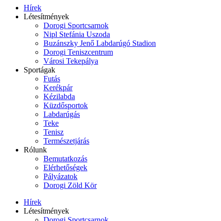
Hírek
Létesítmények
Dorogi Sportcsarnok
Nipl Stefánia Uszoda
Buzánszky Jenő Labdarúgó Stadion
Dorogi Teniszcentrum
Városi Tekepálya
Sportágak
Futás
Kerékpár
Kézilabda
Küzdősportok
Labdarúgás
Teke
Tenisz
Természetjárás
Rólunk
Bemutatkozás
Elérhetőségek
Pályázatok
Dorogi Zöld Kör
Hírek
Létesítmények
Dorogi Sportcsarnok