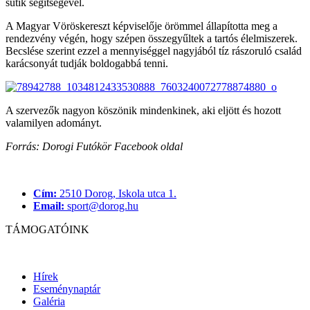
sütik segítségével.
A Magyar Vöröskereszt képviselője örömmel állapította meg a
rendezvény végén, hogy szépen összegyűltek a tartós élelmiszerek.
Becslése szerint ezzel a mennyiséggel nagyjából tíz rászoruló család
karácsonyát tudják boldogabbá tenni.
A szervezők nagyon köszönik mindenkinek, aki eljött és hozott
valamilyen adományt.
Forrás: Dorogi Futókör Facebook oldal
Cím:
2510 Dorog, Iskola utca 1.
Email:
sport@dorog.hu
TÁMOGATÓINK
Hírek
Eseménynaptár
Galéria