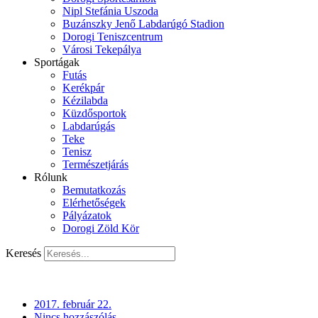
Nipl Stefánia Uszoda
Buzánszky Jenő Labdarúgó Stadion
Dorogi Teniszcentrum
Városi Tekepálya
Sportágak
Futás
Kerékpár
Kézilabda
Küzdősportok
Labdarúgás
Teke
Tenisz
Természetjárás
Rólunk
Bemutatkozás
Elérhetőségek
Pályázatok
Dorogi Zöld Kör
Keresés
2017. február 22.
Nincs hozzászólás