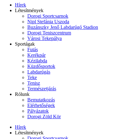
Hírek
Létesítmények
Dorogi Sportcsarnok
Nipl Stefánia Uszoda
Buzánszky Jenő Labdarúgó Stadion
Dorogi Teniszcentrum
Városi Tekepálya
Sportágak
Futás
Kerékpár
Kézilabda
Küzdősportok
Labdarúgás
Teke
Tenisz
Természetjárás
Rólunk
Bemutatkozás
Elérhetőségek
Pályázatok
Dorogi Zöld Kör
Hírek
Létesítmények
Dorogi Sportcsarnok