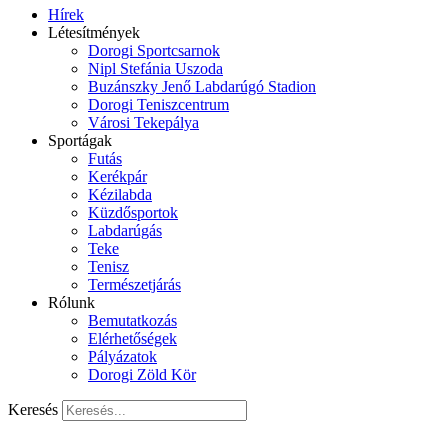
Hírek
Létesítmények
Dorogi Sportcsarnok
Nipl Stefánia Uszoda
Buzánszky Jenő Labdarúgó Stadion
Dorogi Teniszcentrum
Városi Tekepálya
Sportágak
Futás
Kerékpár
Kézilabda
Küzdősportok
Labdarúgás
Teke
Tenisz
Természetjárás
Rólunk
Bemutatkozás
Elérhetőségek
Pályázatok
Dorogi Zöld Kör
Keresés