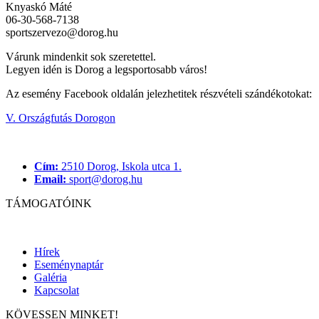
Knyaskó Máté
06-30-568-7138
sportszervezo@dorog.hu
Várunk mindenkit sok szeretettel.
Legyen idén is Dorog a legsportosabb város!
Az esemény Facebook oldalán jelezhetitek részvételi szándékotokat:
V. Országfutás Dorogon
Cím:
2510 Dorog, Iskola utca 1.
Email:
sport@dorog.hu
TÁMOGATÓINK
Hírek
Eseménynaptár
Galéria
Kapcsolat
KÖVESSEN MINKET!