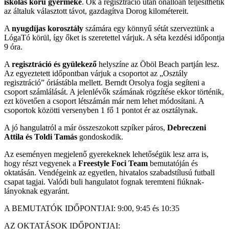
iskolás korú gyermeke
. Ők a regisztráció után önállóan teljesíthetik
az általuk választott távot, gazdagítva Dorog kilométereit.
A
nyugdíjas korosztály
számára egy könnyű sétát szerveztünk a
LógaTó körül, így őket is szeretettel várjuk. A séta kezdési időpontja
9 óra.
A
regisztráció és gyülekező
helyszíne az Öböl Beach partján lesz.
Az egyeztetett időpontban várjuk a csoportot az „Osztály
regisztráció” óriástábla mellett. Berndt Orsolya fogja segíteni a
csoport számlálását. A jelenlévők számának rögzítése ekkor történik,
ezt követően a csoport létszámán már nem lehet módosítani. A
csoportok közötti versenyben 1 fő 1 pontot ér az osztálynak.
A jó hangulatról a már összeszokott szpíker páros,
Debreczeni
Attila és Toldi Tamás
gondoskodik.
Az eseményen megjelenő gyerekeknek lehetőségük lesz arra is,
hogy részt vegyenek a
Freestyle Foci Team
bemutatóján és
oktatásán. Vendégeink az egyetlen, hivatalos szabadstílusú futball
csapat tagjai. Valódi buli hangulatot fognak teremteni fiúknak-
lányoknak egyaránt.
A BEMUTATÓK IDŐPONTJAI: 9:00, 9:45 és 10:35
AZ OKTATÁSOK IDŐPONTJAI: