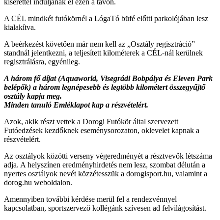
kísérettel induljanak el ezen a távon.
A CÉL mindkét futókörnél a LógaTó büfé előtti parkolójában lesz
kialakítva.
A beérkezést követően már nem kell az „Osztály regisztráció”
standnál jelentkezni, a teljesített kilométerek a CÉL-nál kerülnek
regisztrálásra, egyénileg.
A három fő díjat (Aquaworld, Visegrádi Bobpálya és Eleven Park
belépők) a három legnépesebb és legtöbb kilométert összegyűjtő
osztály kapja meg.
Minden tanuló Emléklapot kap a részvételért.
Azok, akik részt vettek a Dorogi Futókör által szervezett
Futóedzések kezdőknek eseménysorozaton, oklevelet kapnak a
részvételért.
Az osztályok közötti verseny végeredményét a résztvevők létszáma
adja. A helyszínen eredményhirdetés nem lesz, szombat délután a
nyertes osztályok nevét közzétesszük a dorogisport.hu, valamint a
dorog.hu weboldalon.
Amennyiben további kérdése merül fel a rendezvénnyel
kapcsolatban, sportszervező kollégánk szívesen ad felvilágosítást.