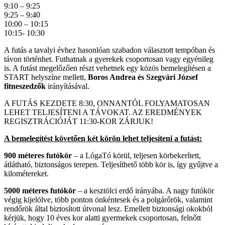
9:10 – 9:25
9:25 – 9:40
10:00 – 10:15
10:15- 10:30
A futás a tavalyi évhez hasonlóan szabadon választott tempóban és
távon történhet. Futhatnak a gyerekek csoportosan vagy egyénileg
is. A futást megelőzően részt vehetnek egy közös bemelegítésen a
START helyszíne mellett,
Boros Andrea és Szegvári József
fitneszedzők
irányításával.
A FUTÁS KEZDETE 8:30, ONNANTÓL FOLYAMATOSAN
LEHET TELJESÍTENI A TÁVOKAT. AZ EREDMÉNYEK
REGISZTRÁCIÓJÁT 11:30-KOR ZÁRJUK!
A bemelegítést követően két körön lehet teljesíteni a futást:
900 méteres futókör
– a LógaTó körül, teljesen körbekerített,
átlátható, biztonságos terepen. Teljesíthető több kör is, így gyűjtve a
kilométereket.
5000 méteres futókör
– a kesztölci erdő irányába. A nagy futókör
végig kijelölve, több ponton önkéntesek és a polgárőrök, valamint
rendőrök által biztosított útvonal lesz. Emellett biztonsági okokból
kérjük, hogy 10 éves kor alatti gyermekek csoportosan, felnőtt