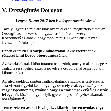
V. Országfutás Dorogon
Legyen Dorog 2017-ben is a legsportosabb város!
Tavaly ugyanis a mi városunk nyerte el ezt a megtisztelő címet az
Országfutás elnevezésű, nagyszabású futórendezvényen.
Köszönhető ez annak, hogy több, mint 1600-an vettek részt a
tavaszindító futónapon.
Éppen ezért
idén is várjuk mindazokat, akik szeretnének
részesei lenni Dorog végeredményének.
Az
óvodásoknak
külön futamot rendezünk, amelyen akár az egész
család is részt vehet, ezzel is növelve a csoport által összegyűjtött
kilométereket.
Az
iskolásokhoz
szintén csatlakozhatnak a szülők és testvérek is,
arra viszont figyelni kell, hogy egy személy csak egy osztályhoz
vagy csoporthoz regisztrálhat. Vagyis a családtagok előzőleg osszák
fel egymás között, hogy melyik gyerek teljesítményéhez akarnak
hozzájárulni 🙂
Természetesen
azokat is várjuk, akiknek nincsen óvodás vagy