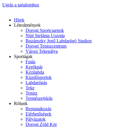
Ugrás a tartalomhoz
Hírek
Létesítmények
Dorogi Sportcsarnok
Nipl Stefánia Uszoda
Buzánszky Jenő Labdarúgó Stadion
Dorogi Teniszcentrum
Városi Tekepálya
Sportágak
Futás
Kerékpár
Kézilabda
Küzdősportok
Labdarúgás
Teke
Tenisz
Természetjárás
Rólunk
Bemutatkozás
Elérhetőségek
Pályázatok
Dorogi Zöld Kör