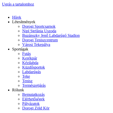
Ugrás a tartalomhoz
Hírek
Létesítmények
Dorogi Sportcsarnok
Nipl Stefánia Uszoda
Buzánszky Jenő Labdarúgó Stadion
Dorogi Teniszcentrum
Városi Tekepálya
Sportágak
Futás
Kerékpár
Kézilabda
Küzdősportok
Labdarúgás
Teke
Tenisz
Természetjárás
Rólunk
Bemutatkozás
Elérhetőségek
Pályázatok
Dorogi Zöld Kör