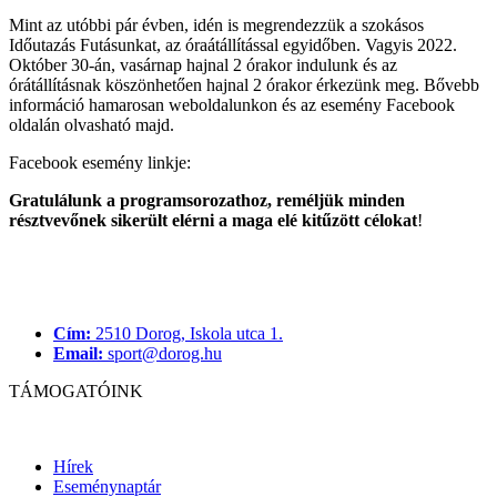
Mint az utóbbi pár évben, idén is megrendezzük a szokásos
Időutazás Futásunkat, az óraátállítással egyidőben. Vagyis 2022.
Október 30-án, vasárnap hajnal 2 órakor indulunk és az
órátállításnak köszönhetően hajnal 2 órakor érkezünk meg. Bővebb
információ hamarosan weboldalunkon és az esemény Facebook
oldalán olvasható majd.
Facebook esemény linkje:
Gratulálunk a programsorozathoz, rem
éljük minden
r
észtvevőnek sikerült el
érni a maga el
é kitűzö
tt c
élokat
!
Cím:
2510 Dorog, Iskola utca 1.
Email:
sport@dorog.hu
TÁMOGATÓINK
Hírek
Eseménynaptár