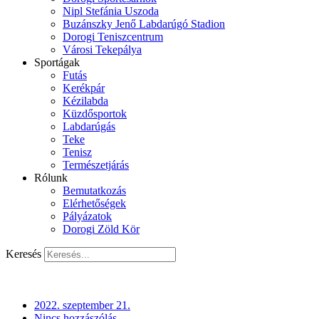
Nipl Stefánia Uszoda
Buzánszky Jenő Labdarúgó Stadion
Dorogi Teniszcentrum
Városi Tekepálya
Sportágak
Futás
Kerékpár
Kézilabda
Küzdősportok
Labdarúgás
Teke
Tenisz
Természetjárás
Rólunk
Bemutatkozás
Elérhetőségek
Pályázatok
Dorogi Zöld Kör
Keresés
2022. szeptember 21.
Nincs hozzászólás