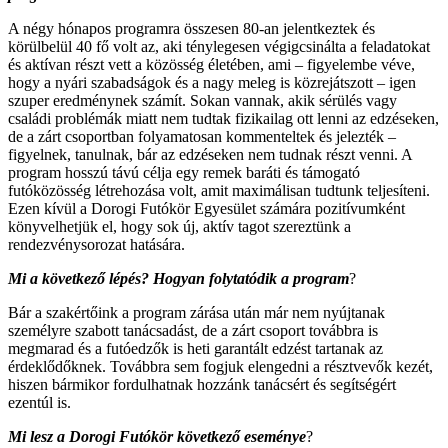
A négy hónapos programra összesen 80-an jelentkeztek és
körülbelül 40 fő volt az, aki ténylegesen végigcsinálta a feladatokat
és aktívan részt vett a közösség életében, ami – figyelembe véve,
hogy a nyári szabadságok és a nagy meleg is közrejátszott – igen
szuper eredménynek számít. Sokan vannak, akik sérülés vagy
családi problémák miatt nem tudtak fizikailag ott lenni az edzéseken,
de a zárt csoportban folyamatosan kommenteltek és jelezték –
figyelnek, tanulnak, bár az edzéseken nem tudnak részt venni. A
program hosszú távú célja egy remek baráti és támogató
futóközösség létrehozása volt, amit maximálisan tudtunk teljesíteni.
Ezen kívül a Dorogi Futókör Egyesület számára pozitívumként
könyvelhetjük el, hogy sok új, aktív tagot szereztünk a
rendezvénysorozat hatására.
Mi a következő l
ép
és? Hogyan folytatódik a program
?
Bár a szakértőink a program zárása után már nem nyújtanak
személyre szabott tanácsadást, de a zárt csoport továbbra is
megmarad és a futóedzők is heti garantált edzést tartanak az
érdeklődőknek. Továbbra sem fogjuk elengedni a résztvevők kezét,
hiszen bármikor fordulhatnak hozzánk tanácsért és segítségért
ezentúl is.
Mi lesz a Dorogi Futókör következő esem
énye
?