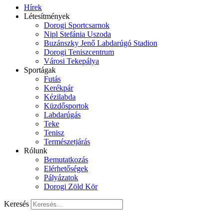
Hírek
Létesítmények
Dorogi Sportcsarnok
Nipl Stefánia Uszoda
Buzánszky Jenő Labdarúgó Stadion
Dorogi Teniszcentrum
Városi Tekepálya
Sportágak
Futás
Kerékpár
Kézilabda
Küzdősportok
Labdarúgás
Teke
Tenisz
Természetjárás
Rólunk
Bemutatkozás
Elérhetőségek
Pályázatok
Dorogi Zöld Kör
Keresés