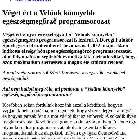
Véget ért a Velünk könnyebb
egészségmegőrző programsorozat
Véget ért a nyár és ezzel együtt a “Velünk könnyebb”
egészségmegőrző programsorozat is lezárul. A Dorogi Futókör
Sportegyesület szakemberek bevonásával 2022. május 14-én
indította el négy hónapos egészségmegőrző programsorozatát,
ahol folyamatosan segítették és motiválták a jelentkezőket, hogy
azok maximálisan elérhessék a maguk elé kitűzött célokat.
A rendezvénysorozatról Sárdi Tamással, az egyesület elnökével
beszélgettünk
.
Aki nem hallott m
ég róla, mi pontosan a
“Velünk könnyebb”
eg
észs
égmegőrző programsorozat
?
Korábban sokan fordultak hozzánk azzal a kérdéssel, hogyan
vágjanak bele a futásba, mit egyenek, hogy sikeres legyen a fogyás
és hogyan tartsák fenn a motivációjukat az emberek. A sokadik ilyen
megkeresés után kezdtünk el gondolkodni azon, milyen jó lenne egy
olyan komplex programsorozat, ahol a teljesen kezdőknek
megmutathatnánk az alapoktól, milyen egy igazi életmódváltás.
Szerencsére lehetőségünk nyílt részt venni a Városi Civil Alap