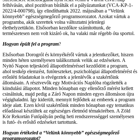
felhívásán, ahol pozitívan bírálták el a pályázatunkat (VCA-KP-1-
2022/4-000798), így elindíthattuk 2022. májusában a “Velünk
könnyebb” egészségmegőrző programsorozatot. Azokat vártuk a
programba, akik szerettek volna változtatni jelenlegi
élethelyzetükön. Elsősorban kezdőkre számítottunk, de
természetesen nem volt kizáró ok, ha valaki már régebb óta sportol.
Hogyan
épült fel a program
?
Elsősorban Dorogról és környékéről vártuk a jelentkezőket, hiszen
minden héten személyesen találkoztunk velük az edzéseken. A
Nyitó Napon teljeskörű állapotfelméréssel kezdődött a program,
ahol testkép elemzést, futóteszteket, pszichológiai állapotfelmérést és
erőnléti feladatokat is elvégeztek a jelenlévők a szakértőink
állomásain. A résztvevők egy Motivációs Naplóba rögzítették a
kiindulási állapotot. Minden hónapban egy ellenőrző mérést kellett
csinálniuk, majd pedig a Záró Napon minden egyes állomáson újra
végighaladni. Így kiderült, mennyit fejlődtek az emberek a program
ideje alatt. Ezen kívül szakértőink minden hónapban egy tematikus
előadással készültek az egészséges életmód témakörében. A Zöld
Kör Rekortán Futópályán pedig heti rendszerességgel személyesen
is futó- és erősítő edzéseket tartottunk.
Hogyan
ért
é
keled a
“Velünk könnyebb” eg
észs
égmegőrző
programsorozatot?