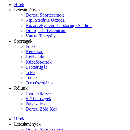
Hírek
Létesítmények
Dorogi Sportcsarnok
Nipl Stefánia Uszoda
Buzánszky Jenő Labdarúgó Stadion
Dorogi Teniszcentrum
Városi Tekepálya
Sportágak
Futás
Kerékpár
Kézilabda
Küzdősportok
Labdarúgás
Teke
Tenisz
Természetjárás
Rólunk
Bemutatkozás
Elérhetőségek
Pályázatok
Dorogi Zöld Kör
Hírek
Létesítmények
Dorogi Sportcsarnok