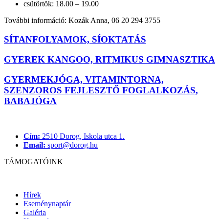
csütörtök: 18.00 – 19.00
További információ: Kozák Anna, 06 20 294 3755
SÍTANFOLYAMOK, SÍOKTATÁS
GYEREK KANGOO, RITMIKUS GIMNASZTIKA
GYERMEKJÓGA, VITAMINTORNA,
SZENZOROS FEJLESZTŐ FOGLALKOZÁS,
BABAJÓGA
Cím:
2510 Dorog, Iskola utca 1.
Email:
sport@dorog.hu
TÁMOGATÓINK
Hírek
Eseménynaptár
Galéria