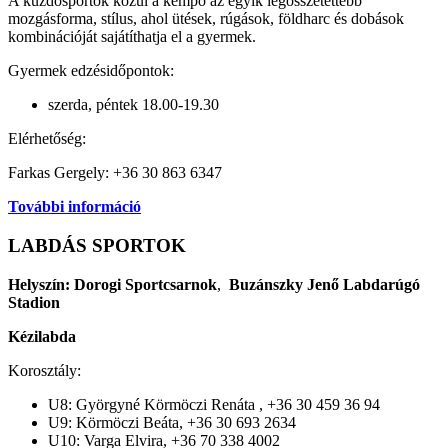
A küzdősportok közül a kempo az egyik legösszetettebb
mozgásforma, stílus, ahol ütések, rúgások, földharc és dobások
kombinációját sajátíthatja el a gyermek.
Gyermek edzésidőpontok:
szerda, péntek 18.00-19.30
Elérhetőség:
Farkas Gergely: +36 30 863 6347
További információ
LABDÁS SPORTOK
Helyszín: Dorogi Sportcsarnok
,
Buzánszky Jenő Labdarúgó
Stadion
Kézilabda
Korosztály:
U8: Györgyné Körmöczi Renáta , +36 30 459 36 94
U9: Körmöczi Beáta, +36 30 693 2634
U10: Varga Elvira, +36 70 338 4002