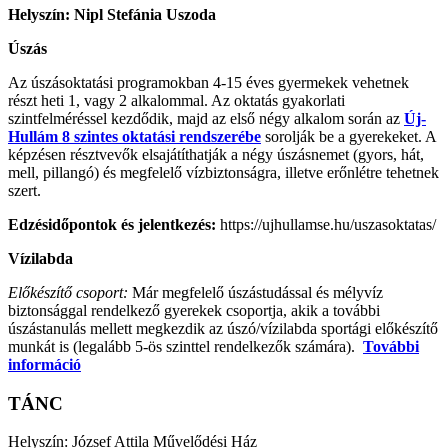
Helyszín: Nipl Stefánia Uszoda
Úszás
Az úszásoktatási programokban 4-15 éves gyermekek vehetnek
részt heti 1, vagy 2 alkalommal. Az oktatás gyakorlati
szintfelméréssel kezdődik, majd az első négy alkalom során az
Új-
Hullám 8 szintes oktatási rendszerébe
sorolják be a gyerekeket. A
képzésen résztvevők elsajátíthatják a négy úszásnemet (gyors, hát,
mell, pillangó) és megfelelő vízbiztonságra, illetve erőnlétre tehetnek
szert.
Edzésidőpontok és jelentkezés:
https://ujhullamse.hu/uszasoktatas/
Vízilabda
Előkészítő csoport:
Már megfelelő úszástudással és mélyvíz
biztonsággal rendelkező gyerekek csoportja, akik a további
úszástanulás mellett megkezdik az úszó/vízilabda sportági előkészítő
munkát is (legalább 5-ös szinttel rendelkezők számára).
További
információ
TÁNC
Helyszín: József Attila Művelődési Ház