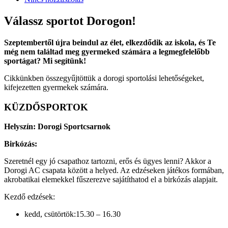
Válassz sportot Dorogon!
Szeptembertől újra beindul az élet, elkezdődik az iskola, és Te
még nem találtad meg gyermeked számára a legmegfelelőbb
sportágat? Mi segítünk!
Cikkünkben összegyűjtöttük a dorogi sportolási lehetőségeket,
kifejezetten gyermekek számára.
KÜZDŐSPORTOK
Helyszín: Dorogi Sportcsarnok
Birkózás:
Szeretnél egy jó csapathoz tartozni, erős és ügyes lenni? Akkor a
Dorogi AC csapata között a helyed. Az edzéseken játékos formában,
akrobatikai elemekkel fűszerezve sajátíthatod el a birkózás alapjait.
Kezdő edzések:
kedd, csütörtök:15.30 – 16.30