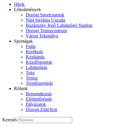
Hírek
Létesítmények
Dorogi Sportcsarnok
Nipl Stefánia Uszoda
Buzánszky Jenő Labdarúgó Stadion
Dorogi Teniszcentrum
Városi Tekepálya
Sportágak
Futás
Kerékpár
Kézilabda
Küzdősportok
Labdarúgás
Teke
Tenisz
Természetjárás
Rólunk
Bemutatkozás
Elérhetőségek
Pályázatok
Dorogi Zöld Kör
Keresés