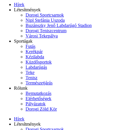
Hírek
Létesítmények
Dorogi Sportcsarnok
Nipl Stefánia Uszoda
Buzánszky Jenő Labdarúgó Stadion
Dorogi Teniszcentrum
Városi Tekepálya
Sportágak
Futás
Kerékpár
Kézilabda
Küzdősportok
Labdarúgás
Teke
Tenisz
Természetjárás
Rólunk
Bemutatkozás
Elérhetőségek
Pályázatok
Dorogi Zöld Kör
Hírek
Létesítmények
Dorogi Sportcsarnok