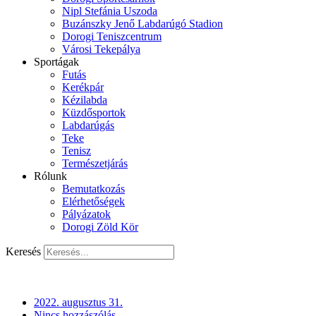
Nipl Stefánia Uszoda
Buzánszky Jenő Labdarúgó Stadion
Dorogi Teniszcentrum
Városi Tekepálya
Sportágak
Futás
Kerékpár
Kézilabda
Küzdősportok
Labdarúgás
Teke
Tenisz
Természetjárás
Rólunk
Bemutatkozás
Elérhetőségek
Pályázatok
Dorogi Zöld Kör
Keresés
2022. augusztus 31.
Nincs hozzászólás