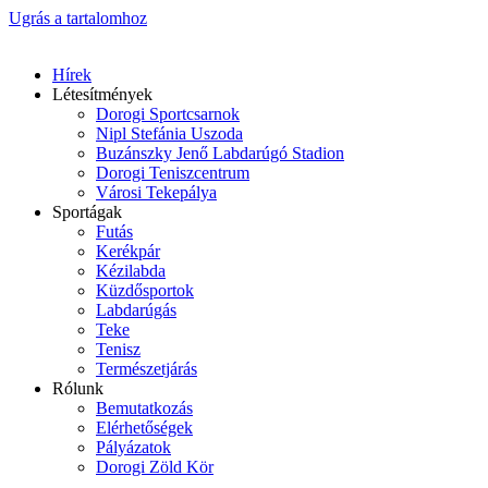
Ugrás a tartalomhoz
Hírek
Létesítmények
Dorogi Sportcsarnok
Nipl Stefánia Uszoda
Buzánszky Jenő Labdarúgó Stadion
Dorogi Teniszcentrum
Városi Tekepálya
Sportágak
Futás
Kerékpár
Kézilabda
Küzdősportok
Labdarúgás
Teke
Tenisz
Természetjárás
Rólunk
Bemutatkozás
Elérhetőségek
Pályázatok
Dorogi Zöld Kör