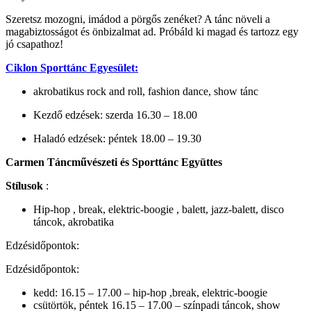
Szeretsz mozogni, imádod a pörgős zenéket? A tánc növeli a
magabiztosságot és önbizalmat ad. Próbáld ki magad és tartozz egy
jó csapathoz!
Ciklon Sporttánc Egyesület:
akrobatikus rock and roll, fashion dance, show tánc
Kezdő edzések: szerda 16.30 – 18.00
Haladó edzések: péntek 18.00 – 19.30
Carmen Táncművészeti és Sporttánc Együttes
Stílusok
:
Hip-hop , break, elektric-boogie , balett, jazz-balett, disco
táncok, akrobatika
Edzésidőpontok:
Edzésidőpontok:
kedd: 16.15 – 17.00 – hip-hop ,break, elektric-boogie
csütörtök, péntek 16.15 – 17.00 – színpadi táncok, show