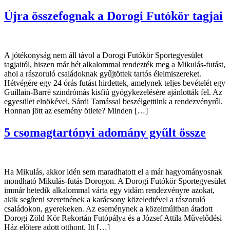
Újra összefognak a Dorogi Futókör tagjai
A jótékonyság nem áll távol a Dorogi Futókör Sportegyesület
tagjaitól, hiszen már hét alkalommal rendezték meg a Mikulás-futást,
ahol a rászoruló családoknak gyűjtöttek tartós élelmiszereket.
Hétvégére egy 24 órás futást hirdettek, amelynek teljes bevételét egy
Guillain-Barrè szindrómás kisfiú gyógykezelésére ajánlották fel. Az
egyesület elnökével, Sárdi Tamással beszélgettünk a rendezvényről.
Honnan jött az esemény ötlete? Minden […]
5 csomagtartónyi adomány gyűlt össze
Ha Mikulás, akkor idén sem maradhatott el a már hagyományosnak
mondható Mikulás-futás Dorogon. A Dorogi Futókör Sportegyesület
immár hetedik alkalommal várta egy vidám rendezvényre azokat,
akik segíteni szeretnének a karácsony közeledtével a rászoruló
családokon, gyerekeken. Az eseménynek a közelmúltban átadott
Dorogi Zöld Kör Rekortán Futópálya és a József Attila Művelődési
Ház előtere adott otthont. Itt […]