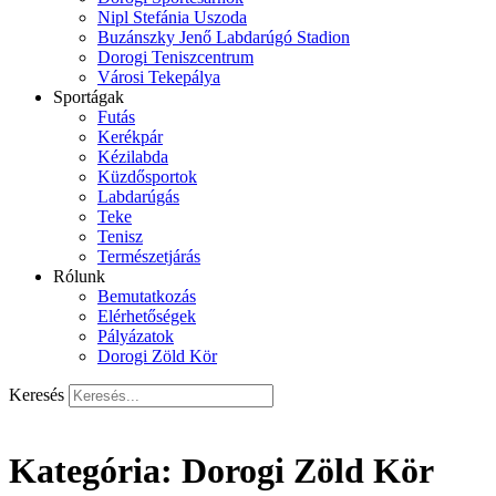
Nipl Stefánia Uszoda
Buzánszky Jenő Labdarúgó Stadion
Dorogi Teniszcentrum
Városi Tekepálya
Sportágak
Futás
Kerékpár
Kézilabda
Küzdősportok
Labdarúgás
Teke
Tenisz
Természetjárás
Rólunk
Bemutatkozás
Elérhetőségek
Pályázatok
Dorogi Zöld Kör
Keresés
Kategória:
Dorogi Zöld Kör