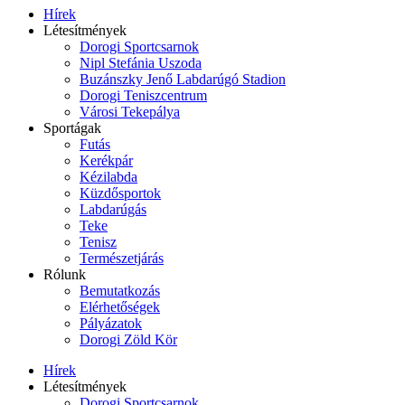
Hírek
Létesítmények
Dorogi Sportcsarnok
Nipl Stefánia Uszoda
Buzánszky Jenő Labdarúgó Stadion
Dorogi Teniszcentrum
Városi Tekepálya
Sportágak
Futás
Kerékpár
Kézilabda
Küzdősportok
Labdarúgás
Teke
Tenisz
Természetjárás
Rólunk
Bemutatkozás
Elérhetőségek
Pályázatok
Dorogi Zöld Kör
Hírek
Létesítmények
Dorogi Sportcsarnok