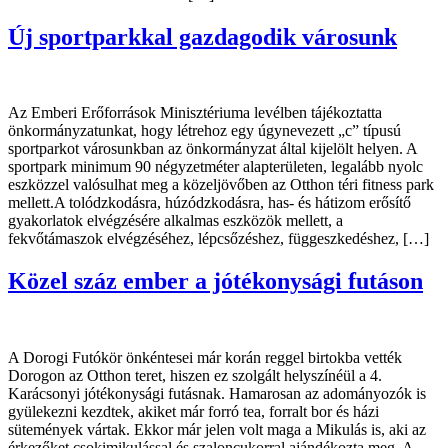
Új sportparkkal gazdagodik városunk
Az Emberi Erőforrások Minisztériuma levélben tájékoztatta
önkormányzatunkat, hogy létrehoz egy úgynevezett „c” típusú
sportparkot városunkban az önkormányzat által kijelölt helyen. A
sportpark minimum 90 négyzetméter alapterületen, legalább nyolc
eszközzel valósulhat meg a közeljövőben az Otthon téri fitness park
mellett.A tolódzkodásra, húzódzkodásra, has- és hátizom erősítő
gyakorlatok elvégzésére alkalmas eszközök mellett, a
fekvőtámaszok elvégzéséhez, lépcsőzéshez, függeszkedéshez, […]
Közel száz ember a jótékonysági futáson
A Dorogi Futókör önkéntesei már korán reggel birtokba vették
Dorogon az Otthon teret, hiszen ez szolgált helyszínéül a 4.
Karácsonyi jótékonysági futásnak. Hamarosan az adományozók is
gyülekezni kezdtek, akiket már forró tea, forralt bor és házi
sütemények vártak. Ekkor már jelen volt maga a Mikulás is, aki az
érkezőket csokimikulással és szaloncukorral ajándékozta meg. A