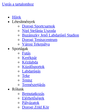
Ugrás a tartalomhoz
Hírek
Létesítmények
Dorogi Sportcsarnok
Nipl Stefánia Uszoda
Buzánszky Jenő Labdarúgó Stadion
Dorogi Teniszcentrum
Városi Tekepálya
Sportágak
Futás
Kerékpár
Kézilabda
Küzdősportok
Labdarúgás
Teke
Tenisz
Természetjárás
Rólunk
Bemutatkozás
Elérhetőségek
Pályázatok
Dorogi Zöld Kör