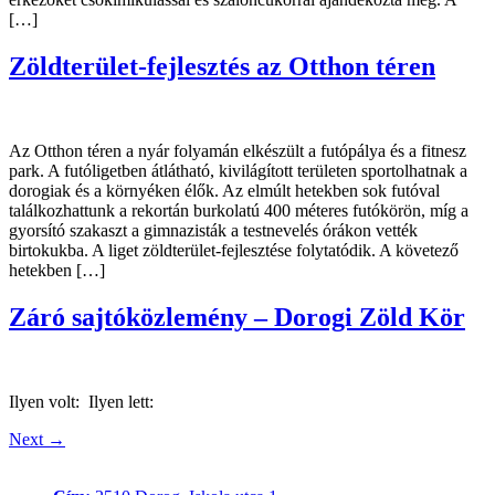
[…]
Zöldterület-fejlesztés az Otthon téren
Az Otthon téren a nyár folyamán elkészült a futópálya és a fitnesz
park. A futóligetben átlátható, kivilágított területen sportolhatnak a
dorogiak és a környéken élők. Az elmúlt hetekben sok futóval
találkozhattunk a rekortán burkolatú 400 méteres futókörön, míg a
gyorsító szakaszt a gimnazisták a testnevelés órákon vették
birtokukba. A liget zöldterület-fejlesztése folytatódik. A követező
hetekben […]
Záró sajtóközlemény – Dorogi Zöld Kör
Ilyen volt: Ilyen lett:
Next
→