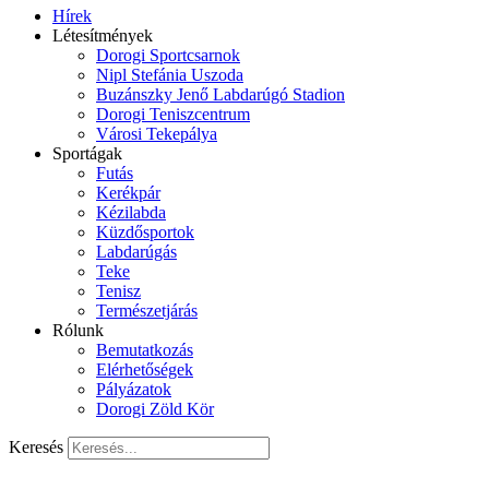
Hírek
Létesítmények
Dorogi Sportcsarnok
Nipl Stefánia Uszoda
Buzánszky Jenő Labdarúgó Stadion
Dorogi Teniszcentrum
Városi Tekepálya
Sportágak
Futás
Kerékpár
Kézilabda
Küzdősportok
Labdarúgás
Teke
Tenisz
Természetjárás
Rólunk
Bemutatkozás
Elérhetőségek
Pályázatok
Dorogi Zöld Kör
Keresés