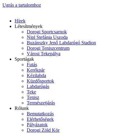
Ugrás a tartalomhoz
Hírek
Létesítmények
Dorogi Sportcsarnok
Nipl Stefánia Uszoda
Buzánszky Jenő Labdarúgó Stadion
Dorogi Teniszcentrum
Városi Tekepálya
Sportágak
Futás
Kerékpár
Kézilabda
Küzdősportok
Labdarúgás
Teke
Tenisz
Természetjárás
Rólunk
Bemutatkozás
Elérhetőségek
Pályázatok
Dorogi Zöld Kör