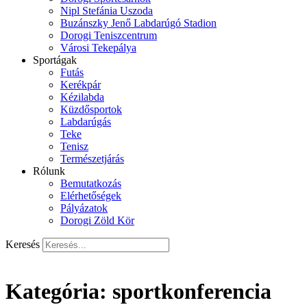
Nipl Stefánia Uszoda
Buzánszky Jenő Labdarúgó Stadion
Dorogi Teniszcentrum
Városi Tekepálya
Sportágak
Futás
Kerékpár
Kézilabda
Küzdősportok
Labdarúgás
Teke
Tenisz
Természetjárás
Rólunk
Bemutatkozás
Elérhetőségek
Pályázatok
Dorogi Zöld Kör
Keresés
Kategória:
sportkonferencia