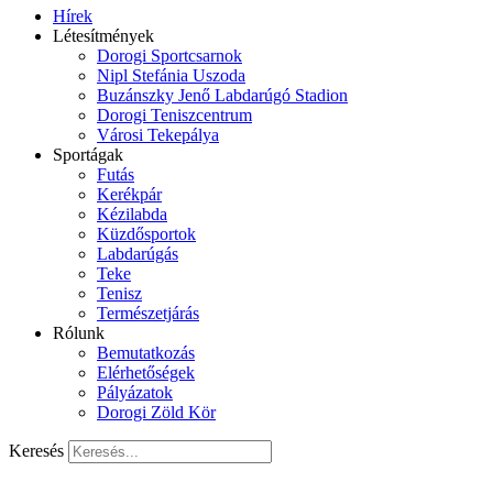
Hírek
Létesítmények
Dorogi Sportcsarnok
Nipl Stefánia Uszoda
Buzánszky Jenő Labdarúgó Stadion
Dorogi Teniszcentrum
Városi Tekepálya
Sportágak
Futás
Kerékpár
Kézilabda
Küzdősportok
Labdarúgás
Teke
Tenisz
Természetjárás
Rólunk
Bemutatkozás
Elérhetőségek
Pályázatok
Dorogi Zöld Kör
Keresés