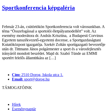
Sportkonferencia képgaléria
Február 23-án, csütörtökön Sportkonferencia volt városunkban. A
téma “Összefogással a sportolói életpályamodellért” volt. Az
esemény moderátora dr. András Krisztina, a Budapesti Corvinus
Egyetem tanszékvezető-egyetemi docense, a Sportgazdaságtani
Kutatóközpont igazgatója. Szekér Zoltán sportigazgató bevezetője
után dr. Tittmann János polgármester a sport és a városfejlesztés
irányáról mondott beszédet. Majd dr. Szabó Tünde az EMMI
sportért felelős államtitkára az […]
Cím:
2510 Dorog, Iskola utca 1.
Email:
sport@dorog.hu
TÁMOGATÓINK
Hírek
Eseménynaptár