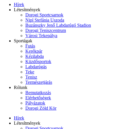
Hírek
Létesítmények
Dorogi Sportcsarnok
Nipl Stefánia Uszoda
Buzánszky Jenő Labdarúgó Stadion
Dorogi Teniszcentrum
Városi Tekepálya
Sportágak
Futás
Kerékpár
Kézilabda
Küzdősportok
Labdarúgás
Teke
Tenisz
Természetjárás
Rólunk
Bemutatkozás
Elérhetőségek
Pályázatok
Dorogi Zöld Kör
Hírek
Létesítmények
Dorogi Sportcsarnok