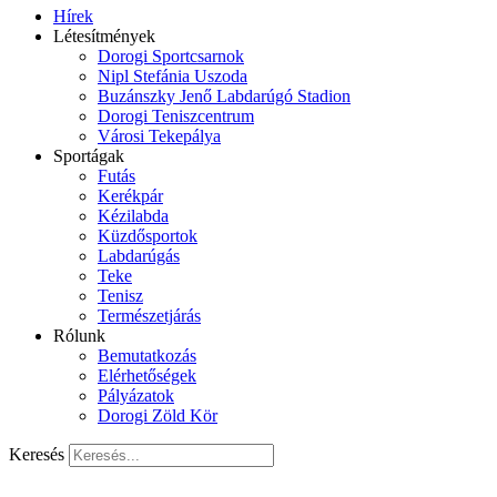
Hírek
Létesítmények
Dorogi Sportcsarnok
Nipl Stefánia Uszoda
Buzánszky Jenő Labdarúgó Stadion
Dorogi Teniszcentrum
Városi Tekepálya
Sportágak
Futás
Kerékpár
Kézilabda
Küzdősportok
Labdarúgás
Teke
Tenisz
Természetjárás
Rólunk
Bemutatkozás
Elérhetőségek
Pályázatok
Dorogi Zöld Kör
Keresés