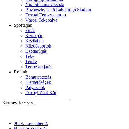
Nipl Stefánia Uszoda
Buzánszky Jenő Labdarúgó Stadion
Dorogi Teniszcentrum
Városi Tekepálya
Sportágak
Futás
Kerékpár
Kézilabda
Küzdősportok
Labdarúgás
Teke
Tenisz
Természetjárás
Rólunk
Bemutatkozás
Elérhetőségek
Pályázatok
Dorogi Zöld Kör
Keresés
2024. november 2.
Nincs hozzászólás