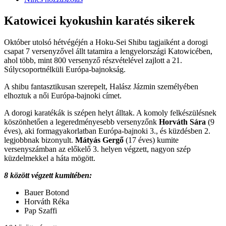
Katowicei kyokushin karatés sikerek
Október utolsó hétvégéjén a Hoku-Sei Shibu tagjaiként a dorogi
csapat 7 versenyzővel állt tatamira a lengyelországi Katowicében,
ahol több, mint 800 versenyző részvételével zajlott a 21.
Súlycsoportnélküli Európa-bajnokság.
A shibu fantasztikusan szerepelt, Halász Jázmin személyében
elhoztuk a női Európa-bajnoki címet.
A dorogi karatékák is szépen helyt álltak. A komoly felkészülésnek
köszönhetően a legeredményesebb versenyzőnk
Horváth Sára
(9
éves), aki formagyakorlatban Európa-bajnoki 3., és küzdésben 2.
legjobbnak bizonyult.
Mátyás Gergő
(17 éves) kumite
versenyszámban az előkelő 3. helyen végzett, nagyon szép
küzdelmekkel a háta mögött.
8 között végzett kumitében:
Bauer Botond
Horváth Réka
Pap Szaffi