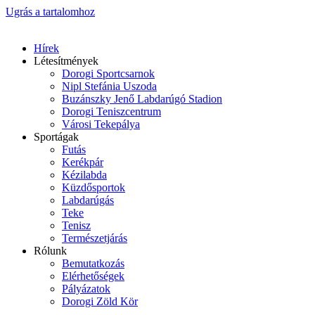
Ugrás a tartalomhoz
Hírek
Létesítmények
Dorogi Sportcsarnok
Nipl Stefánia Uszoda
Buzánszky Jenő Labdarúgó Stadion
Dorogi Teniszcentrum
Városi Tekepálya
Sportágak
Futás
Kerékpár
Kézilabda
Küzdősportok
Labdarúgás
Teke
Tenisz
Természetjárás
Rólunk
Bemutatkozás
Elérhetőségek
Pályázatok
Dorogi Zöld Kör