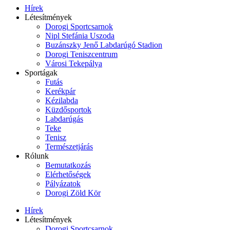
Hírek
Létesítmények
Dorogi Sportcsarnok
Nipl Stefánia Uszoda
Buzánszky Jenő Labdarúgó Stadion
Dorogi Teniszcentrum
Városi Tekepálya
Sportágak
Futás
Kerékpár
Kézilabda
Küzdősportok
Labdarúgás
Teke
Tenisz
Természetjárás
Rólunk
Bemutatkozás
Elérhetőségek
Pályázatok
Dorogi Zöld Kör
Hírek
Létesítmények
Dorogi Sportcsarnok