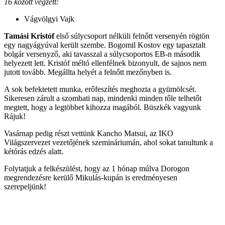
16 között végzett:
Vágvölgyi Vajk
Tamási Kristóf
első súlycsoport nélküli felnőtt versenyén rögtön
egy nagyágyúval került szembe. Bogomil Kostov egy tapasztalt
bolgár versenyző, aki tavasszal a súlycsoportos EB-n második
helyezett lett. Kristóf méltó ellenfélnek bizonyult, de sajnos nem
jutott tovább. Megállta helyét a felnőtt mezőnyben is.
A sok befektetett munka, erőfeszítés meghozta a gyümölcsét.
Sikeresen zárult a szombati nap, mindenki minden tőle telhetőt
megtett, hogy a legtöbbet kihozza magából. Büszkék vagyunk
Rájuk!
Vasárnap pedig részt vettünk Kancho Matsui, az IKO
Világszervezet vezetőjének szemináriumán, ahol sokat tanultunk a
kétórás edzés alatt.
Folytatjuk a felkészülést, hogy az 1 hónap múlva Dorogon
megrendezésre kerülő Mikulás-kupán is eredményesen
szerepeljünk!