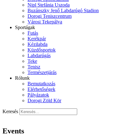
Nipl Stefánia Uszoda
Buzánszky Jenő Labdarúgó Stadion
Dorogi Teniszcentrum
Városi Tekepálya
Sportágak
Futás
Kerékpár
Kézilabda
Küzdősportok
Labdarúgás
Teke
Tenisz
Természetjárás
Rólunk
Bemutatkozás
Elérhetőségek
Pályázatok
Dorogi Zöld Kör
Keresés
Events