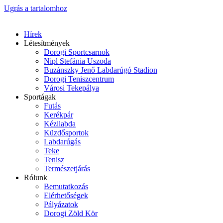
Ugrás a tartalomhoz
Hírek
Létesítmények
Dorogi Sportcsarnok
Nipl Stefánia Uszoda
Buzánszky Jenő Labdarúgó Stadion
Dorogi Teniszcentrum
Városi Tekepálya
Sportágak
Futás
Kerékpár
Kézilabda
Küzdősportok
Labdarúgás
Teke
Tenisz
Természetjárás
Rólunk
Bemutatkozás
Elérhetőségek
Pályázatok
Dorogi Zöld Kör