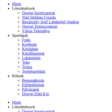
Hírek
Létesítmények
Dorogi Sportcsarnok
Nipl Stefánia Uszoda
Buzánszky Jenő Labdarúgó Stadion
Dorogi Teniszcentrum
Városi Tekepálya
Sportágak
Futás
Kerékpár
Kézilabda
Küzdősportok
Labdarúgás
Teke
Tenisz
Természetjárás
Rólunk
Bemutatkozás
Elérhetőségek
Pályázatok
Dorogi Zöld Kör
Hírek
Létesítmények
Dorogi Sportcsarnok