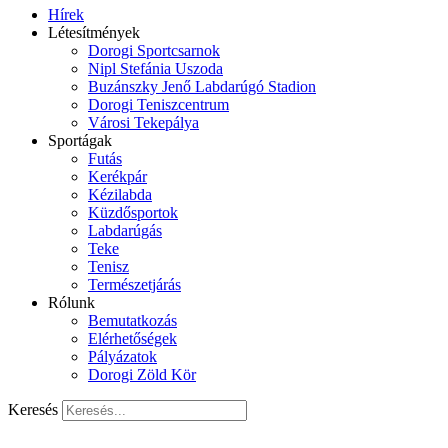
Hírek
Létesítmények
Dorogi Sportcsarnok
Nipl Stefánia Uszoda
Buzánszky Jenő Labdarúgó Stadion
Dorogi Teniszcentrum
Városi Tekepálya
Sportágak
Futás
Kerékpár
Kézilabda
Küzdősportok
Labdarúgás
Teke
Tenisz
Természetjárás
Rólunk
Bemutatkozás
Elérhetőségek
Pályázatok
Dorogi Zöld Kör
Keresés