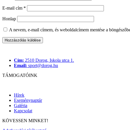
E-mail cím
*
Honlap
A nevem, e-mail címem, és weboldalcímem mentése a böngészőb
Cím:
2510 Dorog, Iskola utca 1.
Email:
sport@dorog.hu
TÁMOGATÓINK
Hírek
Eseménynaptár
Galéria
Kapcsolat
KÖVESSEN MINKET!