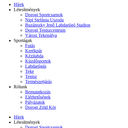
Hírek
Létesítmények
Dorogi Sportcsarnok
Nipl Stefánia Uszoda
Buzánszky Jenő Labdarúgó Stadion
Dorogi Teniszcentrum
Városi Tekepálya
Sportágak
Futás
Kerékpár
Kézilabda
Küzdősportok
Labdarúgás
Teke
Tenisz
Természetjárás
Rólunk
Bemutatkozás
Elérhetőségek
Pályázatok
Dorogi Zöld Kör
Hírek
Létesítmények
Dorogi Sportcsarnok