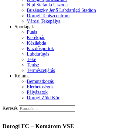
Nipl Stefánia Uszoda
Buzánszky Jenő Labdarúgó Stadion
Dorogi Teniszcentrum
Városi Tekepálya
Sportágak
Futás
Kerékpár
Kézilabda
Küzdősportok
Labdarúgás
Teke
Tenisz
Természetjárás
Rólunk
Bemutatkozás
Elérhetőségek
Pályázatok
Dorogi Zöld Kör
Keresés
Dorogi FC – Komárom VSE