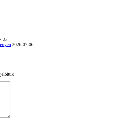
7-23
senyen
2026-07-06
jelöltük