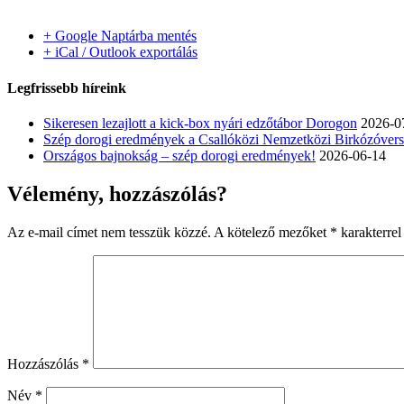
+ Google Naptárba mentés
+ iCal / Outlook exportálás
Legfrissebb híreink
Sikeresen lezajlott a kick-box nyári edzőtábor Dorogon
2026-0
Szép dorogi eredmények a Csallóközi Nemzetközi Birkózóver
Országos bajnokság – szép dorogi eredmények!
2026-06-14
Vélemény, hozzászólás?
Az e-mail címet nem tesszük közzé.
A kötelező mezőket
*
karakterrel 
Hozzászólás
*
Név
*