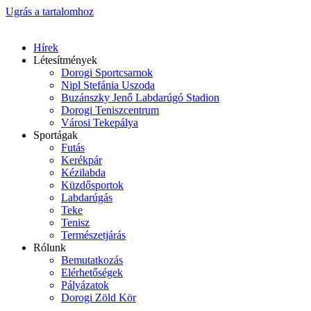
Ugrás a tartalomhoz
Hírek
Létesítmények
Dorogi Sportcsarnok
Nipl Stefánia Uszoda
Buzánszky Jenő Labdarúgó Stadion
Dorogi Teniszcentrum
Városi Tekepálya
Sportágak
Futás
Kerékpár
Kézilabda
Küzdősportok
Labdarúgás
Teke
Tenisz
Természetjárás
Rólunk
Bemutatkozás
Elérhetőségek
Pályázatok
Dorogi Zöld Kör