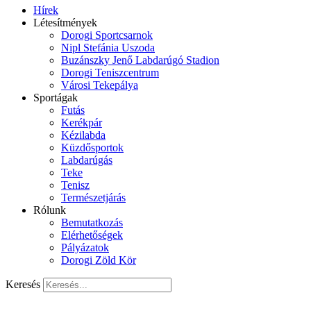
Hírek
Létesítmények
Dorogi Sportcsarnok
Nipl Stefánia Uszoda
Buzánszky Jenő Labdarúgó Stadion
Dorogi Teniszcentrum
Városi Tekepálya
Sportágak
Futás
Kerékpár
Kézilabda
Küzdősportok
Labdarúgás
Teke
Tenisz
Természetjárás
Rólunk
Bemutatkozás
Elérhetőségek
Pályázatok
Dorogi Zöld Kör
Keresés