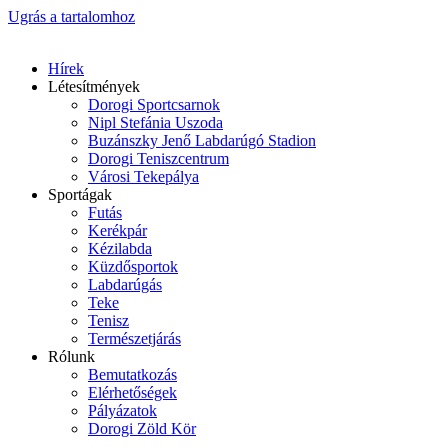
Ugrás a tartalomhoz
Hírek
Létesítmények
Dorogi Sportcsarnok
Nipl Stefánia Uszoda
Buzánszky Jenő Labdarúgó Stadion
Dorogi Teniszcentrum
Városi Tekepálya
Sportágak
Futás
Kerékpár
Kézilabda
Küzdősportok
Labdarúgás
Teke
Tenisz
Természetjárás
Rólunk
Bemutatkozás
Elérhetőségek
Pályázatok
Dorogi Zöld Kör