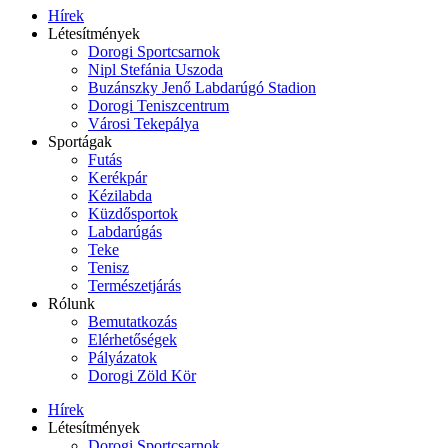
Hírek
Létesítmények
Dorogi Sportcsarnok
Nipl Stefánia Uszoda
Buzánszky Jenő Labdarúgó Stadion
Dorogi Teniszcentrum
Városi Tekepálya
Sportágak
Futás
Kerékpár
Kézilabda
Küzdősportok
Labdarúgás
Teke
Tenisz
Természetjárás
Rólunk
Bemutatkozás
Elérhetőségek
Pályázatok
Dorogi Zöld Kör
Hírek
Létesítmények
Dorogi Sportcsarnok