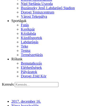
Nipl Stefánia Uszoda
Buzánszky Jenő Labdarúgó Stadion
Dorogi Teniszcentrum
Városi Tekepálya
Sportágak
Futás
Kerékpár
Kézilabda
Küzdősportok
Labdarúgás
Teke
Tenisz
Természetjárás
Rólunk
Bemutatkozás
Elérhetőségek
Pályázatok
Dorogi Zöld Kör
Keresés
2017. december 16.
Nincs hozzászólás