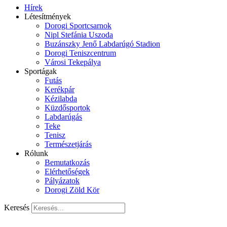
Hírek
Létesítmények
Dorogi Sportcsarnok
Nipl Stefánia Uszoda
Buzánszky Jenő Labdarúgó Stadion
Dorogi Teniszcentrum
Városi Tekepálya
Sportágak
Futás
Kerékpár
Kézilabda
Küzdősportok
Labdarúgás
Teke
Tenisz
Természetjárás
Rólunk
Bemutatkozás
Elérhetőségek
Pályázatok
Dorogi Zöld Kör
Keresés