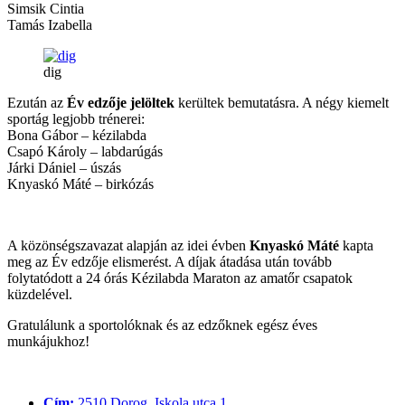
Simsik Cintia
Tamás Izabella
dig
Ezután az
Év edzője jelöltek
kerültek bemutatásra. A négy kiemelt
sportág legjobb trénerei:
Bona Gábor – kézilabda
Csapó Károly – labdarúgás
Járki Dániel – úszás
Knyaskó Máté – birkózás
A közönségszavazat alapján az idei évben
Knyaskó Máté
kapta
meg az Év edzője elismerést. A díjak átadása után tovább
folytatódott a 24 órás Kézilabda Maraton az amatőr csapatok
küzdelével.
Gratulálunk a sportolóknak és az edzőknek egész éves
munkájukhoz!
Cím:
2510 Dorog, Iskola utca 1.