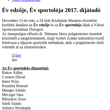
Év edzője, Év sportolója 2017. díjátadó
December 15-én este, a 24 órás Kézilabda Maraton részeként
kerültek átadásra az
Év edzője
és az
Év sportolója
díjak a Városi
Sportcsarnokban Dorogon.
Az ünnepségen először dr. Tittmann János polgármester mondott
köszöntőt a megjelenteknek, majd Szekér Zoltán intézményvezető
felolvasta a díjazott sportolók méltatását, akik a polgármester úrtól
vehették át az elismeréseiket.
dav
Az Év sportolója díjazottjai:
Bakos Ádám
Csontos Dávid
Imrei Nóra
Kismóni Botond
Manger Adrián
Meczger Sára
Mészáros Áron
Sárdi Tamás
Selmeci Bendegúz