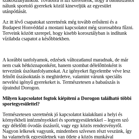
szakosztályainkba. Továbbra is azt szeretnénk, hogy a babaúszástól
nálunk sportoló gyerekek közül kineveljük az egyesület
utánpótlását.
Az itt lévő csapatokat szeretnénk még tovább erősíteni és a
Budapest Honvéddal a mostani kapcsolatot még szorosabbra fűzni.
Terveink között szerepel, hogy kisebb korosztályban is indítunk
vízilabda csapatot a későbbiekben.
A korábbi tanfolyamok, edzések változatlanul maradnak, de már
nem csak hétköznaponként, hanem szombat délelőttönként is
tervezünk úszótanfolyamokat. Az igényeket figyelembe véve lesz
felnőtt úszásoktatás is meghirdetve, valamint várunk speciális
nevelési igényű gyerekeket is. Természetesen a babaúszás is
újraindul Dorogon.
Milyen kapcsolatot fogtok ki
é
píteni a Dorogon található t
ö
bbi
sportegyesü
lettel?
Természetesen szeretnénk jó kapcsolatot kialakítani a helyi és
környékbeli intézményekkel és sportegyesületekkel – legyen szó
egy délelőtti óvodás úszásról, vagy egy közös rendezvényről.
Nagyon lelkesek vagyunk, mindenben szívesen részt veszünk, így
ha valamelyik egyesületnek van ötlete a közös munkával