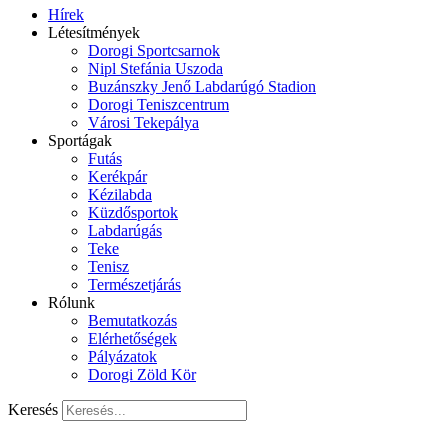
Hírek
Létesítmények
Dorogi Sportcsarnok
Nipl Stefánia Uszoda
Buzánszky Jenő Labdarúgó Stadion
Dorogi Teniszcentrum
Városi Tekepálya
Sportágak
Futás
Kerékpár
Kézilabda
Küzdősportok
Labdarúgás
Teke
Tenisz
Természetjárás
Rólunk
Bemutatkozás
Elérhetőségek
Pályázatok
Dorogi Zöld Kör
Keresés