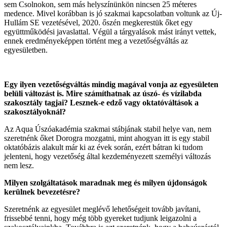
sem Csolnokon, sem más helyszínünkön nincsen 25 méteres
medence. Mivel korábban is jó szakmai kapcsolatban voltunk az Új-
Hullám SE vezetésével, 2020. őszén megkerestük őket egy
együttműködési javaslattal. Végül a tárgyalások mást irányt vettek,
ennek eredményeképpen történt meg a vezetőségváltás az
egyesületben.
Egy ilyen vezetőségváltás mindig magával vonja az egyesületen
belüli változást is. Mire számíthatnak az úszó- és vízilabda
szakosztály tagjai? Lesznek-e edző vagy oktatóváltások a
szakosztályoknál?
Az Aqua Úszóakadémia szakmai stábjának stabil helye van, nem
szeretnénk őket Dorogra mozgatni, mint ahogyan itt is egy stabil
oktatóbázis alakult már ki az évek során, ezért bátran ki tudom
jelenteni, hogy vezetőség által kezdeményezett személyi változás
nem lesz.
Milyen szolgá
ltat
ások maradnak meg
é
s milyen újdonságok
kerülnek bevezet
é
sre?
Szeretnénk az egyesület meglévő lehetőségeit tovább javítani,
frissebbé tenni, hogy még több gyereket tudjunk leigazolni a