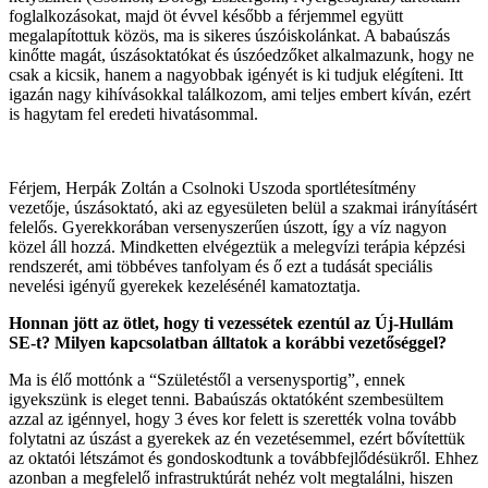
foglalkozásokat, majd öt évvel később a férjemmel együtt
megalapítottuk közös, ma is sikeres úszóiskolánkat. A babaúszás
kinőtte magát, úszásoktatókat és úszóedzőket alkalmazunk, hogy ne
csak a kicsik, hanem a nagyobbak igényét is ki tudjuk elégíteni. Itt
igazán nagy kihívásokkal találkozom, ami teljes embert kíván, ezért
is hagytam fel eredeti hivatásommal.
Férjem, Herpák Zoltán a Csolnoki Uszoda sportlétesítmény
vezetője, úszásoktató, aki az egyesületen belül a szakmai irányításért
felelős. Gyerekkorában versenyszerűen úszott, így a víz nagyon
közel áll hozzá. Mindketten elvégeztük a melegvízi terápia képzési
rendszerét, ami többéves tanfolyam és ő ezt a tudását speciális
nevelési igényű gyerekek kezelésénél kamatoztatja.
Honnan j
ö
tt az
ö
tlet, hogy ti vezess
é
tek ezentúl az Új-Hullám
SE-t? Milyen kapcsolatban álltatok a korábbi vezetős
é
ggel?
Ma is élő mottónk a “Születéstől a versenysportig”, ennek
igyekszünk is eleget tenni. Babaúszás oktatóként szembesültem
azzal az igénnyel, hogy 3 éves kor felett is szerették volna tovább
folytatni az úszást a gyerekek az én vezetésemmel, ezért bővítettük
az oktatói létszámot és gondoskodtunk a továbbfejlődésükről. Ehhez
azonban a megfelelő infrastruktúrát nehéz volt megtalálni, hiszen