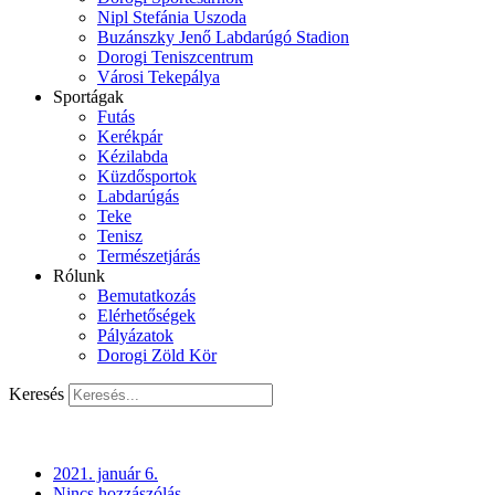
Nipl Stefánia Uszoda
Buzánszky Jenő Labdarúgó Stadion
Dorogi Teniszcentrum
Városi Tekepálya
Sportágak
Futás
Kerékpár
Kézilabda
Küzdősportok
Labdarúgás
Teke
Tenisz
Természetjárás
Rólunk
Bemutatkozás
Elérhetőségek
Pályázatok
Dorogi Zöld Kör
Keresés
2021. január 6.
Nincs hozzászólás