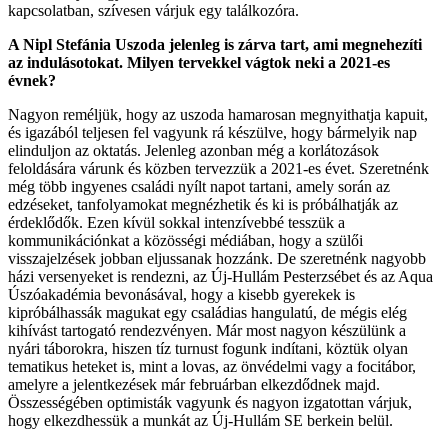
kapcsolatban, szívesen várjuk egy találkozóra.
A Nipl Stefánia Uszoda jelenleg is zárva tart, ami megnehezíti
az indulásotokat. Milyen tervekkel vágtok neki a 2021-es
é
vnek?
Nagyon reméljük, hogy az uszoda hamarosan megnyithatja kapuit,
és igazából teljesen fel vagyunk rá készülve, hogy bármelyik nap
elinduljon az oktatás. Jelenleg azonban még a korlátozások
feloldására várunk és közben tervezzük a 2021-es évet. Szeretnénk
még több ingyenes családi nyílt napot tartani, amely során az
edzéseket, tanfolyamokat megnézhetik és ki is próbálhatják az
érdeklődők. Ezen kívül sokkal intenzívebbé tesszük a
kommunikációnkat a közösségi médiában, hogy a szülői
visszajelzések jobban eljussanak hozzánk. De szeretnénk nagyobb
házi versenyeket is rendezni, az Új-Hullám Pesterzsébet és az Aqua
Úszóakadémia bevonásával, hogy a kisebb gyerekek is
kipróbálhassák magukat egy családias hangulatú, de mégis elég
kihívást tartogató rendezvényen. Már most nagyon készülünk a
nyári táborokra, hiszen tíz turnust fogunk indítani, köztük olyan
tematikus heteket is, mint a lovas, az önvédelmi vagy a focitábor,
amelyre a jelentkezések már februárban elkezdődnek majd.
Összességében optimisták vagyunk és nagyon izgatottan várjuk,
hogy elkezdhessük a munkát az Új-Hullám SE berkein belül.