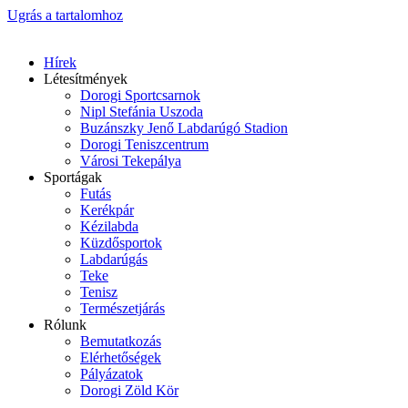
Ugrás a tartalomhoz
Hírek
Létesítmények
Dorogi Sportcsarnok
Nipl Stefánia Uszoda
Buzánszky Jenő Labdarúgó Stadion
Dorogi Teniszcentrum
Városi Tekepálya
Sportágak
Futás
Kerékpár
Kézilabda
Küzdősportok
Labdarúgás
Teke
Tenisz
Természetjárás
Rólunk
Bemutatkozás
Elérhetőségek
Pályázatok
Dorogi Zöld Kör