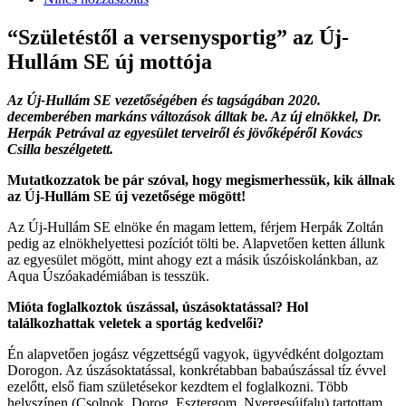
“Születéstől a versenysportig” az Új-
Hullám SE új mottója
Az Új-Hullám SE vezetőségében és tagságában 2020.
decemberében markáns változások álltak be. Az új elnökkel, Dr.
Herpák Petrával az egyesület terveiről és jövőképéről Kovács
Csilla beszélgetett.
Mutatkozzatok be pár sz
ó
val, hogy megismerhessük, kik állnak
az Új-Hullá
m SE
új vezetős
é
ge m
ö
g
ö
tt!
Az Új-Hullám SE elnöke én magam lettem, férjem Herpák Zoltán
pedig az elnökhelyettesi pozíciót tölti be. Alapvetően ketten állunk
az egyesület mögött, mint ahogy ezt a másik úszóiskolánkban, az
Aqua Úszóakadémiában is tesszük.
Mi
ó
ta foglalkoztok úszással, úszásoktatá
ssal? Hol
tal
álkozhattak veletek a sportág kedvelő
i?
Én alapvetően jogász végzettségű vagyok, ügyvédként dolgoztam
Dorogon. Az úszásoktatással, konkrétabban babaúszással tíz évvel
ezelőtt, első fiam születésekor kezdtem el foglalkozni. Több
helyszínen (Csolnok, Dorog, Esztergom, Nyergesújfalu) tartottam