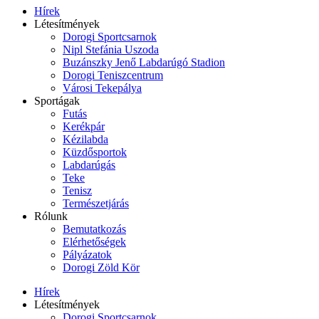
Hírek
Létesítmények
Dorogi Sportcsarnok
Nipl Stefánia Uszoda
Buzánszky Jenő Labdarúgó Stadion
Dorogi Teniszcentrum
Városi Tekepálya
Sportágak
Futás
Kerékpár
Kézilabda
Küzdősportok
Labdarúgás
Teke
Tenisz
Természetjárás
Rólunk
Bemutatkozás
Elérhetőségek
Pályázatok
Dorogi Zöld Kör
Hírek
Létesítmények
Dorogi Sportcsarnok