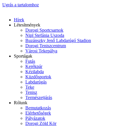
Ugrás a tartalomhoz
Hírek
Létesítmények
Dorogi Sportcsarnok
Nipl Stefánia Uszoda
Buzánszky Jenő Labdarúgó Stadion
Dorogi Teniszcentrum
Városi Tekepálya
Sportágak
Futás
Kerékpár
Kézilabda
Küzdősportok
Labdarúgás
Teke
Tenisz
Természetjárás
Rólunk
Bemutatkozás
Elérhetőségek
Pályázatok
Dorogi Zöld Kör