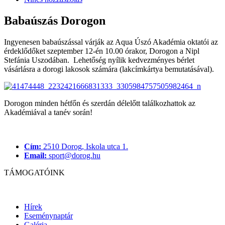
Babaúszás Dorogon
Ingyenesen babaúszással várják az Aqua Úszó Akadémia oktatói az
érdeklődőket szeptember 12-én 10.00 órakor, Dorogon a Nipl
Stefánia Uszodában. Lehetőség nyílik kedvezményes bérlet
vásárlásra a dorogi lakosok számára (lakcímkártya bemutatásával).
Dorogon minden hétfőn és szerdán délelőtt találkozhattok az
Akadémiával a tanév során!
Cím:
2510 Dorog, Iskola utca 1.
Email:
sport@dorog.hu
TÁMOGATÓINK
Hírek
Eseménynaptár
Galéria