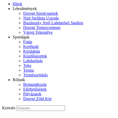
Hírek
Létesítmények
Dorogi Sportcsarnok
Nipl Stefánia Uszoda
Buzánszky Jenő Labdarúgó Stadion
Dorogi Teniszcentrum
Városi Tekepálya
Sportágak
Futás
Kerékpár
Kézilabda
Küzdősportok
Labdarúgás
Teke
Tenisz
Természetjárás
Rólunk
Bemutatkozás
Elérhetőségek
Pályázatok
Dorogi Zöld Kör
Keresés