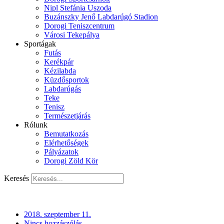
Nipl Stefánia Uszoda
Buzánszky Jenő Labdarúgó Stadion
Dorogi Teniszcentrum
Városi Tekepálya
Sportágak
Futás
Kerékpár
Kézilabda
Küzdősportok
Labdarúgás
Teke
Tenisz
Természetjárás
Rólunk
Bemutatkozás
Elérhetőségek
Pályázatok
Dorogi Zöld Kör
Keresés
2018. szeptember 11.
Nincs hozzászólás