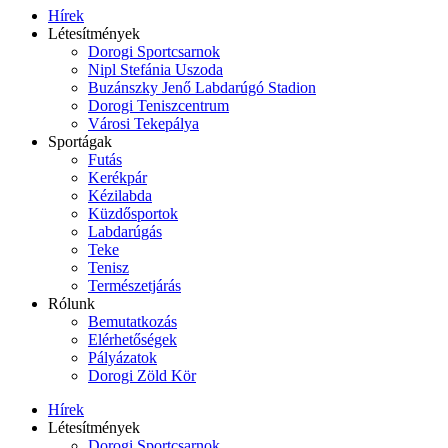
Hírek
Létesítmények
Dorogi Sportcsarnok
Nipl Stefánia Uszoda
Buzánszky Jenő Labdarúgó Stadion
Dorogi Teniszcentrum
Városi Tekepálya
Sportágak
Futás
Kerékpár
Kézilabda
Küzdősportok
Labdarúgás
Teke
Tenisz
Természetjárás
Rólunk
Bemutatkozás
Elérhetőségek
Pályázatok
Dorogi Zöld Kör
Hírek
Létesítmények
Dorogi Sportcsarnok