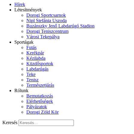
Hírek
Létesítmények
Dorogi Sportcsarnok
Nipl Stefánia Uszoda
Buzánszky Jenő Labdarúgó Stadion
Dorogi Teniszcentrum
Városi Tekepálya
Sportágak
Futás
Kerékpár
Kézilabda
Küzdősportok
Labdarúgás
Teke
Tenisz
Természetjárás
Rólunk
Bemutatkozás
Elérhetőségek
Pályázatok
Dorogi Zöld Kör
Keresés