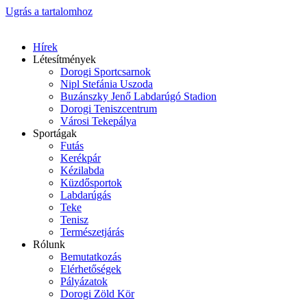
Ugrás a tartalomhoz
Hírek
Létesítmények
Dorogi Sportcsarnok
Nipl Stefánia Uszoda
Buzánszky Jenő Labdarúgó Stadion
Dorogi Teniszcentrum
Városi Tekepálya
Sportágak
Futás
Kerékpár
Kézilabda
Küzdősportok
Labdarúgás
Teke
Tenisz
Természetjárás
Rólunk
Bemutatkozás
Elérhetőségek
Pályázatok
Dorogi Zöld Kör