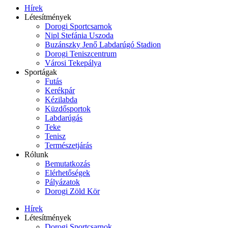
Hírek
Létesítmények
Dorogi Sportcsarnok
Nipl Stefánia Uszoda
Buzánszky Jenő Labdarúgó Stadion
Dorogi Teniszcentrum
Városi Tekepálya
Sportágak
Futás
Kerékpár
Kézilabda
Küzdősportok
Labdarúgás
Teke
Tenisz
Természetjárás
Rólunk
Bemutatkozás
Elérhetőségek
Pályázatok
Dorogi Zöld Kör
Hírek
Létesítmények
Dorogi Sportcsarnok