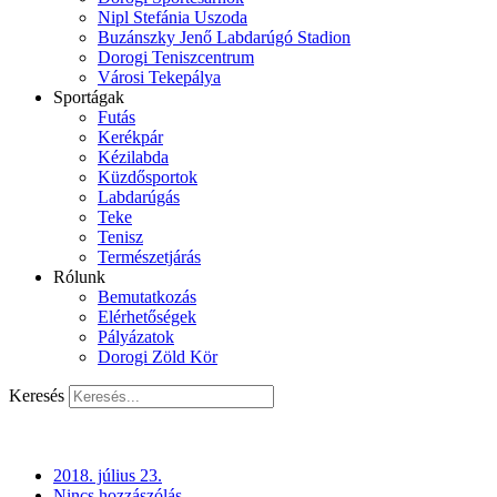
Nipl Stefánia Uszoda
Buzánszky Jenő Labdarúgó Stadion
Dorogi Teniszcentrum
Városi Tekepálya
Sportágak
Futás
Kerékpár
Kézilabda
Küzdősportok
Labdarúgás
Teke
Tenisz
Természetjárás
Rólunk
Bemutatkozás
Elérhetőségek
Pályázatok
Dorogi Zöld Kör
Keresés
2018. július 23.
Nincs hozzászólás