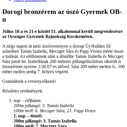
Dorogi bronzérem az úszó Gyermek OB-
n
Július 18-a és 21-e között 51. alkalommal került megrendezésre
az Országos Gyermek Bajnokság Kecskeméten.
A négy napon át tartó úszóversenyen a dorogi Új-Hullám SE
színeiben Tamás Izabella, Meczger Sára és Papp Vivien mérte össze
a tudását. Az előfutamok után a döntőbe Tamás Izabella és Meczger
Sára jutott be. Izabellának 200 méteres pillangóúszásban sikerült is
bronzérmet nyernie 2:30.07-es idővel. Sára 200 méter mellen 6., 100
méter mellen pedig 7. helyen végzett.
Gratulálunk a versenyzőknek!
Részletes eredmények:
nap – előfutam:
200m pillangó: 3. Tamás Izabella
100m mell: 6. Meczger Sára, 21. Papp Vivien
1. nap – döntő:
200m pillangó: 3. Tamás Izabella
100m mell: 7. Meczger Sára