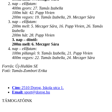
nap – előfutam:
400m gyors: 27. Tamás Izabella
100m hát: 42. Papp Vivien
200m vegyes: 19. Tamás Izabella, 29. Meczger Sára
nap – előfutam:
200m mell: 5. Meczger Sára, 16. Papp Vivien, 26. Tamás
Izabella
200m hát: 28. Papp Vivien
3. nap – döntő:
200m mell: 6. Meczger Sára
nap – előfutam:
100m pillangó: 9. Tamás Izabella, 21. Papp Vivien
400m vegyes: 22. Tamás Izabella, 24. Meczger Sára
Forrás: Új-Hullám SE
Fotó: Tamás-Zombori Erika
Cím:
2510 Dorog, Iskola utca 1.
Email:
sport@dorog.hu
TÁMOGATÓINK