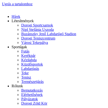
Ugrás a tartalomhoz
Hírek
Létesítmények
Dorogi Sportcsarnok
Nipl Stefánia Uszoda
Buzánszky Jenő Labdarúgó Stadion
Dorogi Teniszcentrum
Városi Tekepálya
Sportágak
Futás
Kerékpár
Kézilabda
Küzdősportok
Labdarúgás
Teke
Tenisz
Természetjárás
Rólunk
Bemutatkozás
Elérhetőségek
Pályázatok
Dorogi Zöld Kör