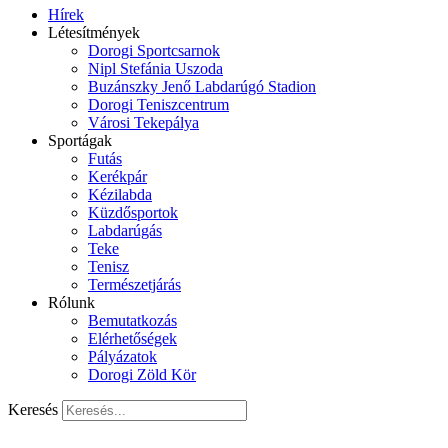
Hírek
Létesítmények
Dorogi Sportcsarnok
Nipl Stefánia Uszoda
Buzánszky Jenő Labdarúgó Stadion
Dorogi Teniszcentrum
Városi Tekepálya
Sportágak
Futás
Kerékpár
Kézilabda
Küzdősportok
Labdarúgás
Teke
Tenisz
Természetjárás
Rólunk
Bemutatkozás
Elérhetőségek
Pályázatok
Dorogi Zöld Kör
Keresés