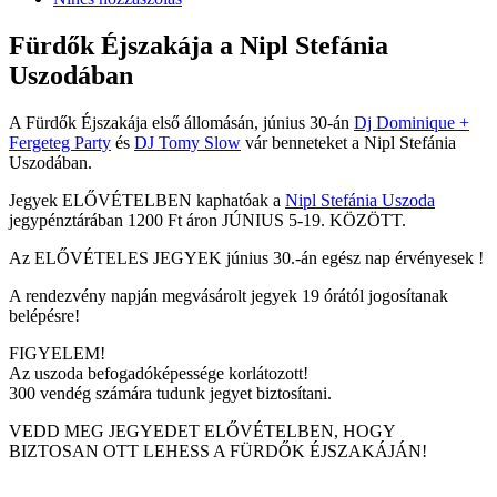
Fürdők Éjszakája a Nipl Stefánia
Uszodában
A Fürdők Éjszakája első állomásán, június 30-án
Dj Dominique +
Fergeteg Party
és
DJ Tomy Slow
vár benneteket a Nipl Stefánia
Uszodában.
Jegyek ELŐVÉTELBEN kaphatóak a
Nipl Stefánia Uszoda
jegypénztárában 1200 Ft áron JÚNIUS 5-19. KÖZÖTT.
Az ELŐVÉTELES JEGYEK június 30.-án egész nap érvényesek !
A rendezvény napján megvásárolt jegyek 19 órától jogosítanak
belépésre!
FIGYELEM!
Az uszoda befogadóképessége korlátozott!
300 vendég számára tudunk jegyet biztosítani.
VEDD MEG JEGYEDET ELŐVÉTELBEN, HOGY
BIZTOSAN OTT LEHESS A FÜRDŐK ÉJSZAKÁJÁN!