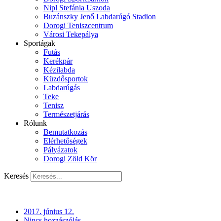
Nipl Stefánia Uszoda
Buzánszky Jenő Labdarúgó Stadion
Dorogi Teniszcentrum
Városi Tekepálya
Sportágak
Futás
Kerékpár
Kézilabda
Küzdősportok
Labdarúgás
Teke
Tenisz
Természetjárás
Rólunk
Bemutatkozás
Elérhetőségek
Pályázatok
Dorogi Zöld Kör
Keresés
2017. június 12.
Nincs hozzászólás