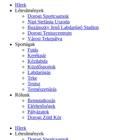
Hírek
Létesítmények
Dorogi Sportcsarnok
Nipl Stefánia Uszoda
Buzánszky Jenő Labdarúgó Stadion
Dorogi Teniszcentrum
Városi Tekepálya
Sportágak
Futás
Kerékpár
Kézilabda
Küzdősportok
Labdarúgás
Teke
Tenisz
Természetjárás
Rólunk
Bemutatkozás
Elérhetőségek
Pályázatok
Dorogi Zöld Kör
Hírek
Létesítmények
Dorogi Sportcsarnok