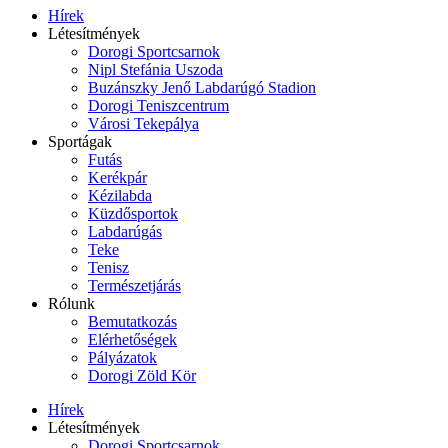
Hírek
Létesítmények
Dorogi Sportcsarnok
Nipl Stefánia Uszoda
Buzánszky Jenő Labdarúgó Stadion
Dorogi Teniszcentrum
Városi Tekepálya
Sportágak
Futás
Kerékpár
Kézilabda
Küzdősportok
Labdarúgás
Teke
Tenisz
Természetjárás
Rólunk
Bemutatkozás
Elérhetőségek
Pályázatok
Dorogi Zöld Kör
Hírek
Létesítmények
Dorogi Sportcsarnok