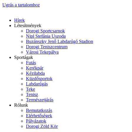
Ugrás a tartalomhoz
Hírek
Létesítmények
Dorogi Sportcsarnok
Nipl Stefánia Uszoda
Buzánszky Jenő Labdarúgó Stadion
Dorogi Teniszcentrum
Városi Tekepálya
Sportágak
Futás
Kerékpár
Kézilabda
Küzdősportok
Labdarúgás
Teke
Tenisz
Természetjárás
Rólunk
Bemutatkozás
Elérhetőségek
Pályázatok
Dorogi Zöld Kör