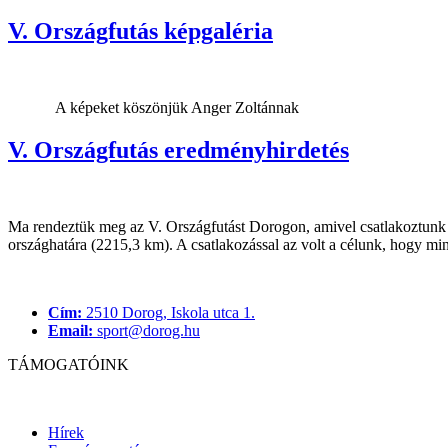
V. Országfutás képgaléria
A képeket köszönjük Anger Zoltánnak
V. Országfutás eredményhirdetés
Ma rendeztük meg az V. Országfutást Dorogon, amivel csatlakoztunk
országhatára (2215,3 km). A csatlakozással az volt a célunk, hogy mi
Cím:
2510 Dorog, Iskola utca 1.
Email:
sport@dorog.hu
TÁMOGATÓINK
Hírek