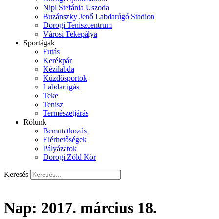
Nipl Stefánia Uszoda
Buzánszky Jenő Labdarúgó Stadion
Dorogi Teniszcentrum
Városi Tekepálya
Sportágak
Futás
Kerékpár
Kézilabda
Küzdősportok
Labdarúgás
Teke
Tenisz
Természetjárás
Rólunk
Bemutatkozás
Elérhetőségek
Pályázatok
Dorogi Zöld Kör
Keresés
Nap:
2017. március 18.