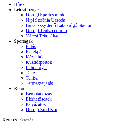
Hírek
Létesítmények
Dorogi Sportcsarnok
Nipl Stefánia Uszoda
Buzánszky Jenő Labdarúgó Stadion
Dorogi Teniszcentrum
Városi Tekepálya
Sportágak
Futás
Kerékpár
Kézilabda
Küzdősportok
Labdarúgás
Teke
Tenisz
Természetjárás
Rólunk
Bemutatkozás
Elérhetőségek
Pályázatok
Dorogi Zöld Kör
Keresés