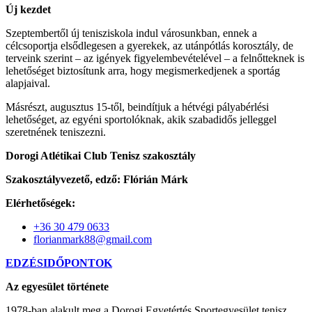
Új kezdet
Szeptembertől új tenisziskola indul városunkban, ennek a
célcsoportja elsődlegesen a gyerekek, az utánpótlás korosztály, de
terveink szerint – az igények figyelembevételével – a felnőtteknek is
lehetőséget biztosítunk arra, hogy megismerkedjenek a sportág
alapjaival.
Másrészt, augusztus 15-től, beindítjuk a hétvégi pályabérlési
lehetőséget, az egyéni sportolóknak, akik szabadidős jelleggel
szeretnének teniszezni.
Dorogi Atlétikai Club Tenisz szakosztály
Szakosztályvezető, edző: Flórián Márk
Elérhetőségek:
+36 30 479 0633
florianmark88@gmail.com
EDZÉSIDŐPONTOK
Az egyesület története
1978-ban alakult meg a Dorogi Egyetértés Sportegyesület tenisz