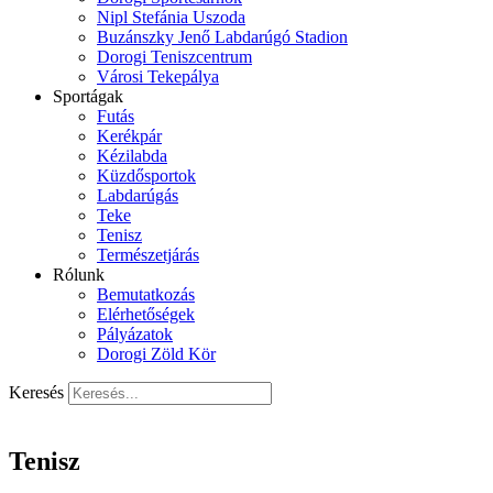
Nipl Stefánia Uszoda
Buzánszky Jenő Labdarúgó Stadion
Dorogi Teniszcentrum
Városi Tekepálya
Sportágak
Futás
Kerékpár
Kézilabda
Küzdősportok
Labdarúgás
Teke
Tenisz
Természetjárás
Rólunk
Bemutatkozás
Elérhetőségek
Pályázatok
Dorogi Zöld Kör
Keresés
Tenisz