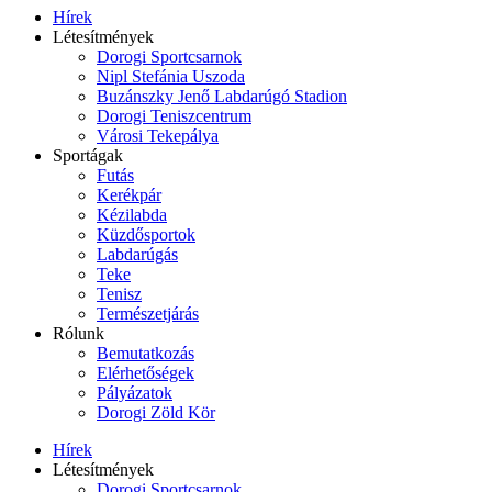
Hírek
Létesítmények
Dorogi Sportcsarnok
Nipl Stefánia Uszoda
Buzánszky Jenő Labdarúgó Stadion
Dorogi Teniszcentrum
Városi Tekepálya
Sportágak
Futás
Kerékpár
Kézilabda
Küzdősportok
Labdarúgás
Teke
Tenisz
Természetjárás
Rólunk
Bemutatkozás
Elérhetőségek
Pályázatok
Dorogi Zöld Kör
Hírek
Létesítmények
Dorogi Sportcsarnok