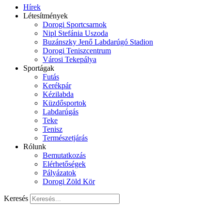
Hírek
Létesítmények
Dorogi Sportcsarnok
Nipl Stefánia Uszoda
Buzánszky Jenő Labdarúgó Stadion
Dorogi Teniszcentrum
Városi Tekepálya
Sportágak
Futás
Kerékpár
Kézilabda
Küzdősportok
Labdarúgás
Teke
Tenisz
Természetjárás
Rólunk
Bemutatkozás
Elérhetőségek
Pályázatok
Dorogi Zöld Kör
Keresés