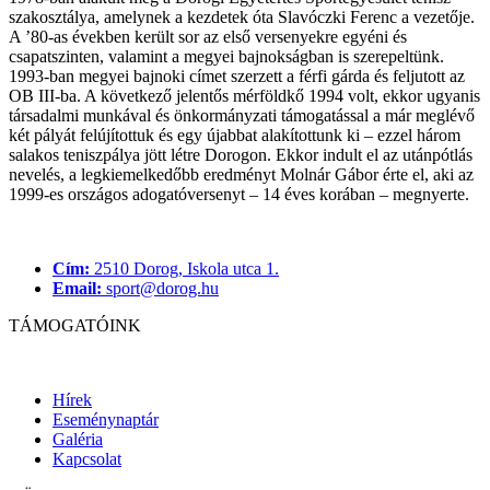
szakosztálya, amelynek a kezdetek óta Slavóczki Ferenc a vezetője.
A ’80-as években került sor az első versenyekre egyéni és
csapatszinten, valamint a megyei bajnokságban is szerepeltünk.
1993-ban megyei bajnoki címet szerzett a férfi gárda és feljutott az
OB III-ba. A következő jelentős mérföldkő 1994 volt, ekkor ugyanis
társadalmi munkával és önkormányzati támogatással a már meglévő
két pályát felújítottuk és egy újabbat alakítottunk ki – ezzel három
salakos teniszpálya jött létre Dorogon. Ekkor indult el az utánpótlás
nevelés, a legkiemelkedőbb eredményt Molnár Gábor érte el, aki az
1999-es országos adogatóversenyt – 14 éves korában – megnyerte.
Cím:
2510 Dorog, Iskola utca 1.
Email:
sport@dorog.hu
TÁMOGATÓINK
Hírek
Eseménynaptár
Galéria
Kapcsolat