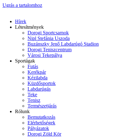
Ugrás a tartalomhoz
Hírek
Létesítmények
Dorogi Sportcsarnok
Nipl Stefánia Uszoda
Buzánszky Jenő Labdarúgó Stadion
Dorogi Teniszcentrum
Városi Tekepálya
Sportágak
Futás
Kerékpár
Kézilabda
Küzdősportok
Labdarúgás
Teke
Tenisz
Természetjárás
Rólunk
Bemutatkozás
Elérhetőségek
Pályázatok
Dorogi Zöld Kör