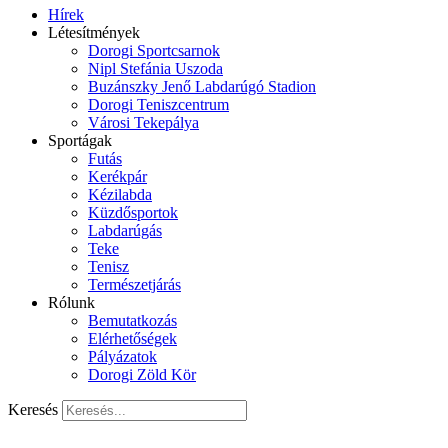
Hírek
Létesítmények
Dorogi Sportcsarnok
Nipl Stefánia Uszoda
Buzánszky Jenő Labdarúgó Stadion
Dorogi Teniszcentrum
Városi Tekepálya
Sportágak
Futás
Kerékpár
Kézilabda
Küzdősportok
Labdarúgás
Teke
Tenisz
Természetjárás
Rólunk
Bemutatkozás
Elérhetőségek
Pályázatok
Dorogi Zöld Kör
Keresés