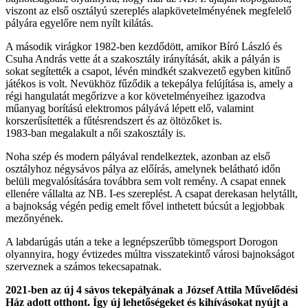
viszont az első osztályú szereplés alapkövetelményének megfelelő
pályára egyelőre nem nyílt kilátás.
A második virágkor 1982-ben kezdődött, amikor Bíró László és
Csuha András vette át a szakosztály irányítását, akik a pályán is
sokat segítették a csapot, lévén mindkét szakvezető egyben kitűnő
játékos is volt. Nevükhöz fűződik a tekepálya felújítása is, amely a
régi hangulatát megőrizve a kor követelményeihez igazodva
műanyag borítású elektromos pályává lépett elő, valamint
korszerűsítették a fűtésrendszert és az öltözőket is.
1983-ban megalakult a női szakosztály is.
Noha szép és modern pályával rendelkeztek, azonban az első
osztályhoz négysávos pálya az előírás, amelynek belátható időn
belüli megvalósítására továbbra sem volt remény. A csapat ennek
ellenére vállalta az NB. I-es szereplést. A csapat derekasan helytállt,
a bajnokság végén pedig emelt fővel inthetett búcsút a legjobbak
mezőnyének.
A labdarúgás után a teke a legnépszerűbb tömegsport Dorogon
olyannyira, hogy évtizedes múltra visszatekintő városi bajnokságot
szerveznek a számos tekecsapatnak.
2021-ben az új 4 sávos tekepályának a József Attila Művelődési
Ház adott otthont. Így új lehetőségeket és kihívásokat nyújt a