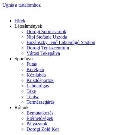
Ugrás a tartalomhoz
Hírek
Létesítmények
Dorogi Sportcsarnok
Nipl Stefánia Uszoda
Buzánszky Jenő Labdarúgó Stadion
Dorogi Teniszcentrum
Városi Tekepálya
Sportágak
Futás
Kerékpár
Kézilabda
Küzdősportok
Labdarúgás
Teke
Tenisz
Természetjárás
Rólunk
Bemutatkozás
Elérhetőségek
Pályázatok
Dorogi Zöld Kör