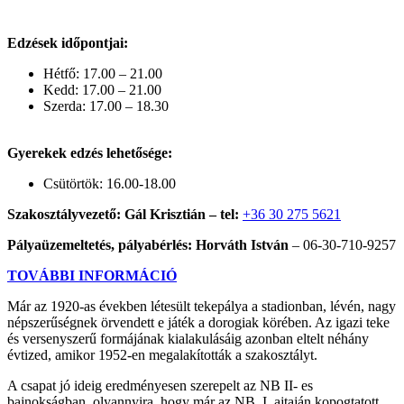
Edzések időpontjai:
Hétfő: 17.00 – 21.00
Kedd: 17.00 – 21.00
Szerda: 17.00 – 18.30
Gyerekek edzés lehetősége:
Csütörtök: 16.00-18.00
Szakosztályvezető: Gál Krisztián – tel:
+36 30 275 5621
Pályaüzemeltetés, pályabérlés: Horváth István
– 06-30-710-9257
TOVÁBBI INFORMÁCIÓ
Már az 1920-as években létesült tekepálya a stadionban, lévén, nagy
népszerűségnek örvendett e játék a dorogiak körében. Az igazi teke
és versenyszerű formájának kialakulásáig azonban eltelt néhány
évtized, amikor 1952-en megalakították a szakosztályt.
A csapat jó ideig eredményesen szerepelt az NB II- es
bajnokságban, olyannyira, hogy már az NB. I. ajtaján kopogtatott,