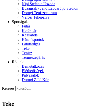
Nipl Stefánia Uszoda
Buzánszky Jenő Labdarúgó Stadion
Dorogi Teniszcentrum
Városi Tekepálya
Sportágak
Futás
Kerékpár
Kézilabda
Küzdősportok
Labdarúgás
Teke
Tenisz
Természetjárás
Rólunk
Bemutatkozás
Elérhetőségek
Pályázatok
Dorogi Zöld Kör
Keresés
Teke