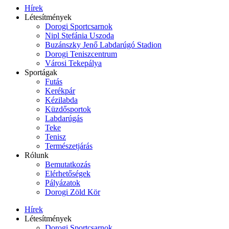
Hírek
Létesítmények
Dorogi Sportcsarnok
Nipl Stefánia Uszoda
Buzánszky Jenő Labdarúgó Stadion
Dorogi Teniszcentrum
Városi Tekepálya
Sportágak
Futás
Kerékpár
Kézilabda
Küzdősportok
Labdarúgás
Teke
Tenisz
Természetjárás
Rólunk
Bemutatkozás
Elérhetőségek
Pályázatok
Dorogi Zöld Kör
Hírek
Létesítmények
Dorogi Sportcsarnok