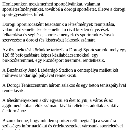
Honlapunkon megismerheti sportpályáinkat, valamint
sportlétesítményeinket, továbbá a dorogi sportéletet, illetve a dorogi
sportegyesületek híreit.
Dorogi Sportirodaként feladatunk a létesítmények fenntartása,
valamint üzemeltetése és emellett a civil kezdeményezések
felkarolása és segítése, sportesemények és sportrendezvények
szervezése a dorogi (és kistérségi) lakosok számára.
Az üzemeltetési körünkbe tartozik a Dorogi Sportcsarnok, mely egy
120 fő befogadására képes kézilabdacsarnokkal, egy
birkózóteremmel, egy küzdősport teremmel rendelkezik.
A Buzánszky Jenő Labdarúgó Stadion a centerpálya mellett két
műfüves labdarúgó pályával rendelkezik.
A Dorogi Teniszcentrum három salakos és egy beton teniszpályával
rendelkezik.
A létesítményekben aktív egyesületi élet folyik, a város és az
agglomerációban élők számára kiváló feltételek adottak az aktív
életformához.
Bízunk benne, hogy minden sportszerető megtalálja a számára
szükséges információkat és érdekességeket városunk sportéletével