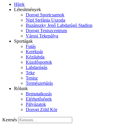
Hírek
Létesítmények
Dorogi Sportcsarnok
Nipl Stefánia Uszoda
Buzánszky Jenő Labdarúgó Stadion
Dorogi Teniszcentrum
Városi Tekepálya
Sportágak
Futás
Kerékpár
Kézilabda
Küzdősportok
Labdarúgás
Teke
Tenisz
Természetjárás
Rólunk
Bemutatkozás
Elérhetőségek
Pályázatok
Dorogi Zöld Kör
Keresés