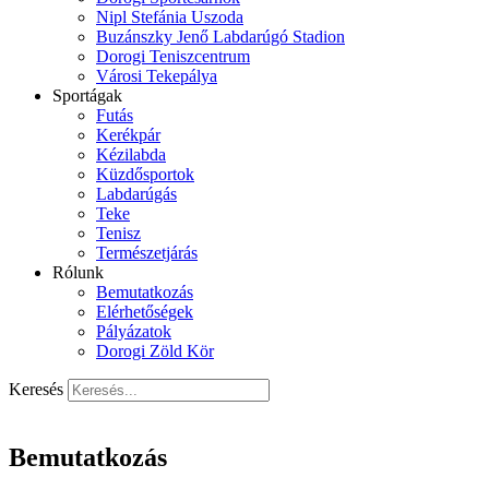
Nipl Stefánia Uszoda
Buzánszky Jenő Labdarúgó Stadion
Dorogi Teniszcentrum
Városi Tekepálya
Sportágak
Futás
Kerékpár
Kézilabda
Küzdősportok
Labdarúgás
Teke
Tenisz
Természetjárás
Rólunk
Bemutatkozás
Elérhetőségek
Pályázatok
Dorogi Zöld Kör
Keresés
Bemutatkozás