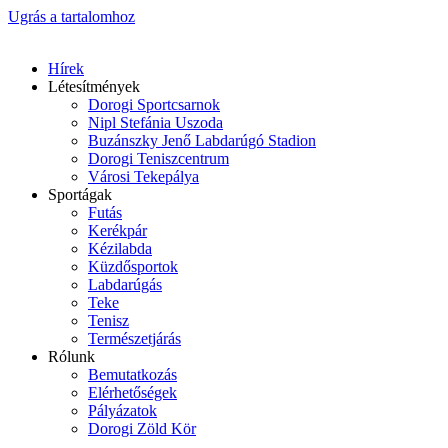
Ugrás a tartalomhoz
Hírek
Létesítmények
Dorogi Sportcsarnok
Nipl Stefánia Uszoda
Buzánszky Jenő Labdarúgó Stadion
Dorogi Teniszcentrum
Városi Tekepálya
Sportágak
Futás
Kerékpár
Kézilabda
Küzdősportok
Labdarúgás
Teke
Tenisz
Természetjárás
Rólunk
Bemutatkozás
Elérhetőségek
Pályázatok
Dorogi Zöld Kör