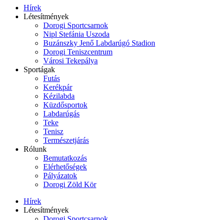
Hírek
Létesítmények
Dorogi Sportcsarnok
Nipl Stefánia Uszoda
Buzánszky Jenő Labdarúgó Stadion
Dorogi Teniszcentrum
Városi Tekepálya
Sportágak
Futás
Kerékpár
Kézilabda
Küzdősportok
Labdarúgás
Teke
Tenisz
Természetjárás
Rólunk
Bemutatkozás
Elérhetőségek
Pályázatok
Dorogi Zöld Kör
Hírek
Létesítmények
Dorogi Sportcsarnok