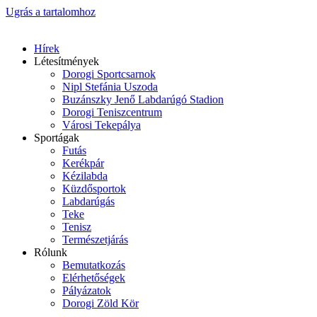
Ugrás a tartalomhoz
Hírek
Létesítmények
Dorogi Sportcsarnok
Nipl Stefánia Uszoda
Buzánszky Jenő Labdarúgó Stadion
Dorogi Teniszcentrum
Városi Tekepálya
Sportágak
Futás
Kerékpár
Kézilabda
Küzdősportok
Labdarúgás
Teke
Tenisz
Természetjárás
Rólunk
Bemutatkozás
Elérhetőségek
Pályázatok
Dorogi Zöld Kör