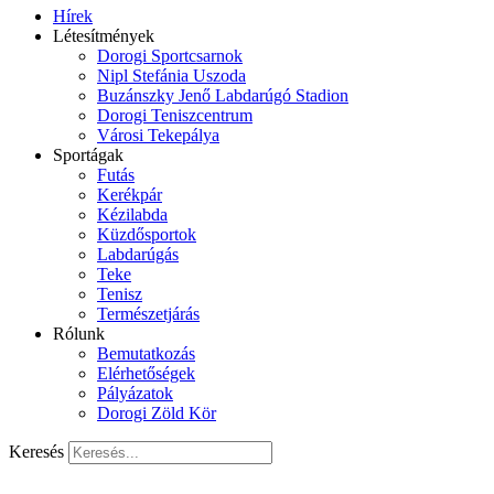
Hírek
Létesítmények
Dorogi Sportcsarnok
Nipl Stefánia Uszoda
Buzánszky Jenő Labdarúgó Stadion
Dorogi Teniszcentrum
Városi Tekepálya
Sportágak
Futás
Kerékpár
Kézilabda
Küzdősportok
Labdarúgás
Teke
Tenisz
Természetjárás
Rólunk
Bemutatkozás
Elérhetőségek
Pályázatok
Dorogi Zöld Kör
Keresés