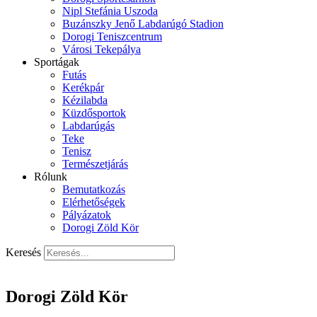
Nipl Stefánia Uszoda
Buzánszky Jenő Labdarúgó Stadion
Dorogi Teniszcentrum
Városi Tekepálya
Sportágak
Futás
Kerékpár
Kézilabda
Küzdősportok
Labdarúgás
Teke
Tenisz
Természetjárás
Rólunk
Bemutatkozás
Elérhetőségek
Pályázatok
Dorogi Zöld Kör
Keresés
Dorogi Zöld Kör