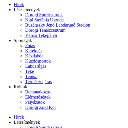
Hírek
Létesítmények
Dorogi Sportcsarnok
Nipl Stefánia Uszoda
Buzánszky Jenő Labdarúgó Stadion
Dorogi Teniszcentrum
Városi Tekepálya
Sportágak
Futás
Kerékpár
Kézilabda
Küzdősportok
Labdarúgás
Teke
Tenisz
Természetjárás
Rólunk
Bemutatkozás
Elérhetőségek
Pályázatok
Dorogi Zöld Kör
Hírek
Létesítmények
Dorogi Sportcsarnok