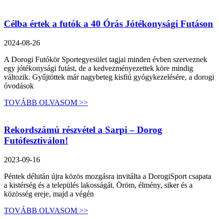
Célba értek a futók a 40 Órás Jótékonysági Futáson
2024-08-26
A Dorogi Futókör Sportegyesület tagjai minden évben szerveznek
egy jótékonysági futást, de a kedvezményezettek köre mindig
változik. Gyűjtöttek már nagybeteg kisfiú gyógykezelésére, a dorogi
óvodások
TOVÁBB OLVASOM >>
Rekordszámú részvétel a Sarpi – Dorog
Futófesztiválon!
2023-09-16
Péntek délután újra közös mozgásra invitálta a DorogiSport csapata
a kistérség és a település lakosságát. Öröm, élmény, siker és a
közösség ereje, majd a végén
TOVÁBB OLVASOM >>