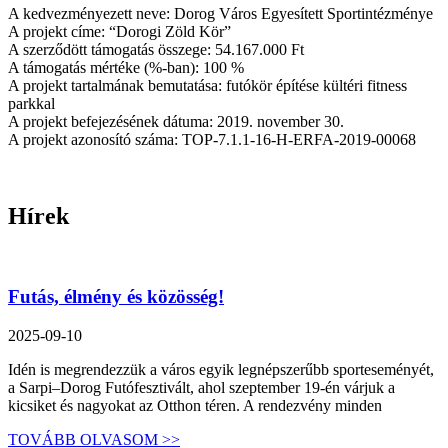
A kedvezményezett neve: Dorog Város Egyesített Sportintézménye
A projekt címe: “Dorogi Zöld Kör”
A szerződött támogatás összege: 54.167.000 Ft
A támogatás mértéke (%-ban): 100 %
A projekt tartalmának bemutatása: futókör építése kültéri fitness
parkkal
A projekt befejezésének dátuma: 2019. november 30.
A projekt azonosító száma: TOP-7.1.1-16-H-ERFA-2019-00068
Hírek
Futás, élmény és közösség!
2025-09-10
Idén is megrendezzük a város egyik legnépszerűbb sporteseményét,
a Sarpi–Dorog Futófesztivált, ahol szeptember 19-én várjuk a
kicsiket és nagyokat az Otthon téren. A rendezvény minden
TOVÁBB OLVASOM >>