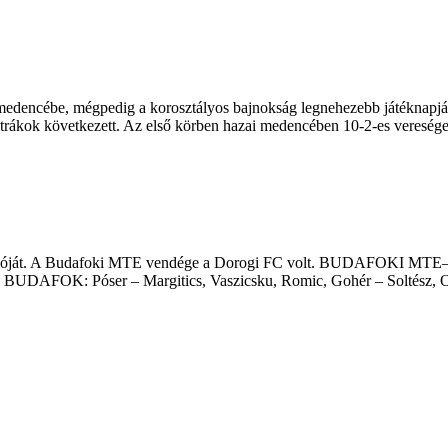
edencébe, mégpedig a korosztályos bajnokság legnehezebb játéknapján,
ztrákok következett. Az első körben hazai medencében 10-2-es vereség
fordulóját. A Budafoki MTE vendége a Dorogi FC volt. BUDAFOKI M
f) BUDAFOK: Póser – Margitics, Vaszicsku, Romic, Gohér – Soltész, Olá