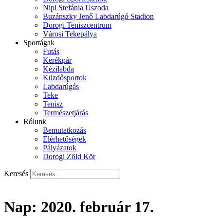
Nipl Stefánia Uszoda
Buzánszky Jenő Labdarúgó Stadion
Dorogi Teniszcentrum
Városi Tekepálya
Sportágak
Futás
Kerékpár
Kézilabda
Küzdősportok
Labdarúgás
Teke
Tenisz
Természetjárás
Rólunk
Bemutatkozás
Elérhetőségek
Pályázatok
Dorogi Zöld Kör
Keresés
Nap:
2020. február 17.