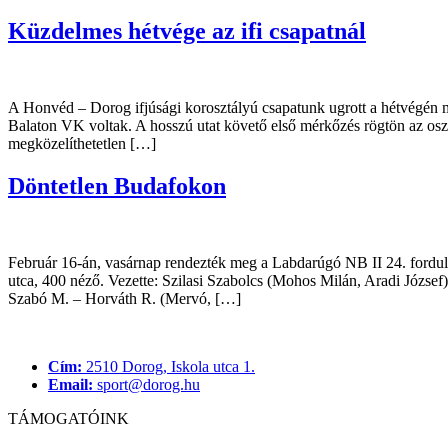
Küzdelmes hétvége az ifi csapatnál
A Honvéd – Dorog ifjúsági korosztályú csapatunk ugrott a hétvégén m
Balaton VK voltak. A hosszú utat követő első mérkőzés rögtön az os
megközelíthetetlen […]
Döntetlen Budafokon
Február 16-án, vasárnap rendezték meg a Labdarúgó NB II 24. 
utca, 400 néző. Vezette: Szilasi Szabolcs (Mohos Milán, Aradi Józse
Szabó M. – Horváth R. (Mervó, […]
Cím:
2510 Dorog, Iskola utca 1.
Email:
sport@dorog.hu
TÁMOGATÓINK