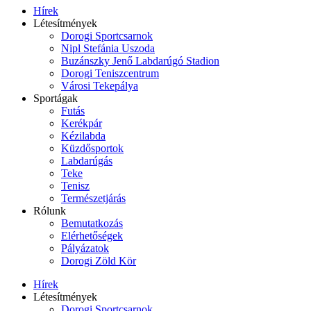
Hírek
Létesítmények
Dorogi Sportcsarnok
Nipl Stefánia Uszoda
Buzánszky Jenő Labdarúgó Stadion
Dorogi Teniszcentrum
Városi Tekepálya
Sportágak
Futás
Kerékpár
Kézilabda
Küzdősportok
Labdarúgás
Teke
Tenisz
Természetjárás
Rólunk
Bemutatkozás
Elérhetőségek
Pályázatok
Dorogi Zöld Kör
Hírek
Létesítmények
Dorogi Sportcsarnok