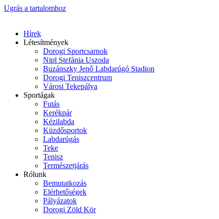
Ugrás a tartalomhoz
Hírek
Létesítmények
Dorogi Sportcsarnok
Nipl Stefánia Uszoda
Buzánszky Jenő Labdarúgó Stadion
Dorogi Teniszcentrum
Városi Tekepálya
Sportágak
Futás
Kerékpár
Kézilabda
Küzdősportok
Labdarúgás
Teke
Tenisz
Természetjárás
Rólunk
Bemutatkozás
Elérhetőségek
Pályázatok
Dorogi Zöld Kör