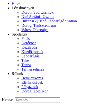
Hírek
Létesítmények
Dorogi Sportcsarnok
Nipl Stefánia Uszoda
Buzánszky Jenő Labdarúgó Stadion
Dorogi Teniszcentrum
Városi Tekepálya
Sportágak
Futás
Kerékpár
Kézilabda
Küzdősportok
Labdarúgás
Teke
Tenisz
Természetjárás
Rólunk
Bemutatkozás
Elérhetőségek
Pályázatok
Dorogi Zöld Kör
Keresés