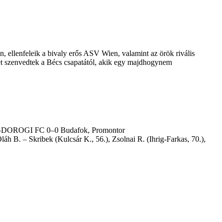
 ellenfeleik a bivaly erős ASV Wien, valamint az örök rivális
et szenvedtek a Bécs csapatától, akik egy majdhogynem
TE–DOROGI FC 0–0 Budafok, Promontor
h B. – Skribek (Kulcsár K., 56.), Zsolnai R. (Ihrig-Farkas, 70.),