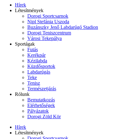
Hírek
Létesítmények
Dorogi Sportcsarnok
Nipl Stefánia Uszoda
Buzánszky Jenő Labdarúgó Stadion
Dorogi Teniszcentrum
Városi Tekepálya
Sportágak
Futás
Kerékpár
Kézilabda
Küzdősportok
Labdarúgás
Teke
Tenisz
Természetjárás
Rólunk
Bemutatkozás
Elérhetőségek
Pályázatok
Dorogi Zöld Kör
Hírek
Létesítmények
Dorogi Sportcsarnok