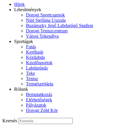
Hírek
Létesítmények
Dorogi Sportcsarnok
Nipl Stefánia Uszoda
Buzánszky Jenő Labdarúgó Stadion
Dorogi Teniszcentrum
Városi Tekepálya
Sportágak
Futás
Kerékpár
Kézilabda
Küzdősportok
Labdarúgás
Teke
Tenisz
Természetjárás
Rólunk
Bemutatkozás
Elérhetőségek
Pályázatok
Dorogi Zöld Kör
Keresés