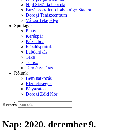
Nipl Stefánia Uszoda
Buzánszky Jenő Labdarúgó Stadion
Dorogi Teniszcentrum
Városi Tekepálya
Sportágak
Futás
Kerékpár
Kézilabda
Küzdősportok
Labdarúgás
Teke
Tenisz
Természetjárás
Rólunk
Bemutatkozás
Elérhetőségek
Pályázatok
Dorogi Zöld Kör
Keresés
Nap:
2020. december 9.