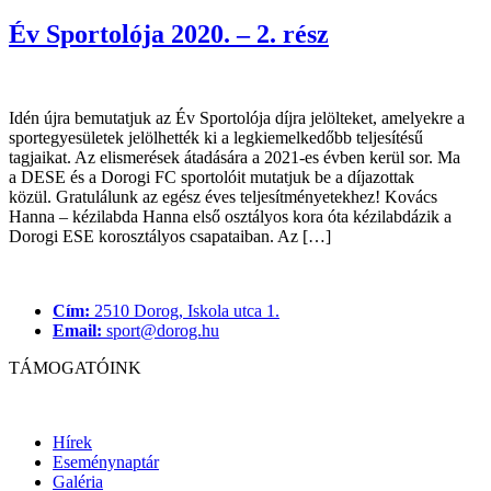
Év Sportolója 2020. – 2. rész
Idén újra bemutatjuk az Év Sportolója díjra jelölteket, amelyekre a
sportegyesületek jelölhették ki a legkiemelkedőbb teljesítésű
tagjaikat. Az elismerések átadására a 2021-es évben kerül sor. Ma
a DESE és a Dorogi FC sportolóit mutatjuk be a díjazottak
közül. Gratulálunk az egész éves teljesítményetekhez! Kovács
Hanna – kézilabda Hanna első osztályos kora óta kézilabdázik a
Dorogi ESE korosztályos csapataiban. Az […]
Cím:
2510 Dorog, Iskola utca 1.
Email:
sport@dorog.hu
TÁMOGATÓINK
Hírek
Eseménynaptár
Galéria