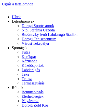
Ugrás a tartalomhoz
Hírek
Létesítmények
Dorogi Sportcsarnok
Nipl Stefánia Uszoda
Buzánszky Jenő Labdarúgó Stadion
Dorogi Teniszcentrum
Városi Tekepálya
Sportágak
Futás
Kerékpár
Kézilabda
Küzdősportok
Labdarúgás
Teke
Tenisz
Természetjárás
Rólunk
Bemutatkozás
Elérhetőségek
Pályázatok
Dorogi Zöld Kör