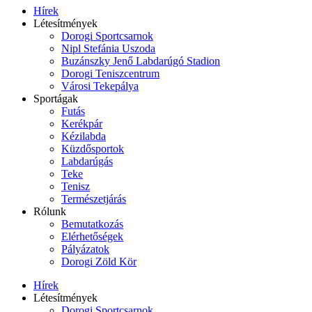
Hírek
Létesítmények
Dorogi Sportcsarnok
Nipl Stefánia Uszoda
Buzánszky Jenő Labdarúgó Stadion
Dorogi Teniszcentrum
Városi Tekepálya
Sportágak
Futás
Kerékpár
Kézilabda
Küzdősportok
Labdarúgás
Teke
Tenisz
Természetjárás
Rólunk
Bemutatkozás
Elérhetőségek
Pályázatok
Dorogi Zöld Kör
Hírek
Létesítmények
Dorogi Sportcsarnok