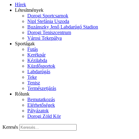
Hírek
Létesítmények
Dorogi Sportcsarnok
Nipl Stefánia Uszoda
Buzánszky Jenő Labdarúgó Stadion
Dorogi Teniszcentrum
Városi Tekepálya
Sportágak
Futás
Kerékpár
Kézilabda
Küzdősportok
Labdarúgás
Teke
Tenisz
Természetjárás
Rólunk
Bemutatkozás
Elérhetőségek
Pályázatok
Dorogi Zöld Kör
Keresés