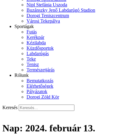
Nipl Stefánia Uszoda
Buzánszky Jenő Labdarúgó Stadion
Dorogi Teniszcentrum
Városi Tekepálya
Sportágak
Futás
Kerékpár
Kézilabda
Küzdősportok
Labdarúgás
Teke
Tenisz
Természetjárás
Rólunk
Bemutatkozás
Elérhetőségek
Pályázatok
Dorogi Zöld Kör
Keresés
Nap:
2024. február 13.