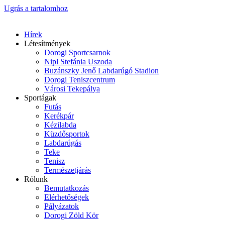
Ugrás a tartalomhoz
Hírek
Létesítmények
Dorogi Sportcsarnok
Nipl Stefánia Uszoda
Buzánszky Jenő Labdarúgó Stadion
Dorogi Teniszcentrum
Városi Tekepálya
Sportágak
Futás
Kerékpár
Kézilabda
Küzdősportok
Labdarúgás
Teke
Tenisz
Természetjárás
Rólunk
Bemutatkozás
Elérhetőségek
Pályázatok
Dorogi Zöld Kör