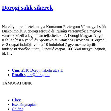
Dorogi sakk sikerek
Naszályon rendezték meg a Komárom-Esztergom Vármegyei sakk
Diákolimpiát. A dorogi serdülő és ifjúsági versenyzők a megyei
városok közül a legjobban teljesítettek. A Dorogi Magyar-Angol
Két Tanítási Nyelvű és Sportiskolai Általános Iskolának 10 egyéni
és 2 csapat indulója volt, a 10 indulóból 7 gyermek az áprilisi
budapesti döntőbe jutott, 2 induló csapat 100%-kal megyei bajnok,
ők […]
Cím:
2510 Dorog, Iskola utca 1.
Email:
sport@dorog.hu
TÁMOGATÓINK
Hírek
Eseménynaptár
Galéria