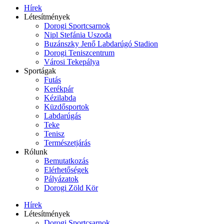
Hírek
Létesítmények
Dorogi Sportcsarnok
Nipl Stefánia Uszoda
Buzánszky Jenő Labdarúgó Stadion
Dorogi Teniszcentrum
Városi Tekepálya
Sportágak
Futás
Kerékpár
Kézilabda
Küzdősportok
Labdarúgás
Teke
Tenisz
Természetjárás
Rólunk
Bemutatkozás
Elérhetőségek
Pályázatok
Dorogi Zöld Kör
Hírek
Létesítmények
Dorogi Sportcsarnok