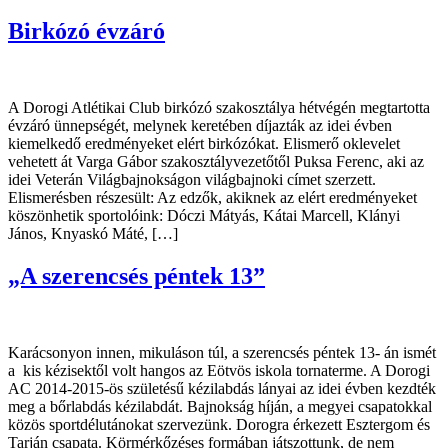
Birkózó évzáró
A Dorogi Atlétikai Club birkózó szakosztálya hétvégén megtartotta
évzáró ünnepségét, melynek keretében díjazták az idei évben
kiemelkedő eredményeket elért birkózókat. Elismerő oklevelet
vehetett át Varga Gábor szakosztályvezetőtől Puksa Ferenc, aki az
idei Veterán Világbajnokságon világbajnoki címet szerzett.
Elismerésben részesült: Az edzők, akiknek az elért eredményeket
köszönhetik sportolóink: Dóczi Mátyás, Kátai Marcell, Klányi
János, Knyaskó Máté, […]
„A szerencsés péntek 13”
Karácsonyon innen, mikuláson túl, a szerencsés péntek 13- án ismét
a kis kézisektől volt hangos az Eötvös iskola tornaterme. A Dorogi
AC 2014-2015-ös születésű kézilabdás lányai az idei évben kezdték
meg a bőrlabdás kézilabdát. Bajnokság híján, a megyei csapatokkal
közös sportdélutánokat szervezünk. Dorogra érkezett Esztergom és
Tarján csapata. Körmérkőzéses formában játszottunk, de nem