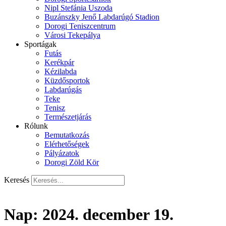
Nipl Stefánia Uszoda
Buzánszky Jenő Labdarúgó Stadion
Dorogi Teniszcentrum
Városi Tekepálya
Sportágak
Futás
Kerékpár
Kézilabda
Küzdősportok
Labdarúgás
Teke
Tenisz
Természetjárás
Rólunk
Bemutatkozás
Elérhetőségek
Pályázatok
Dorogi Zöld Kör
Keresés
Nap:
2024. december 19.