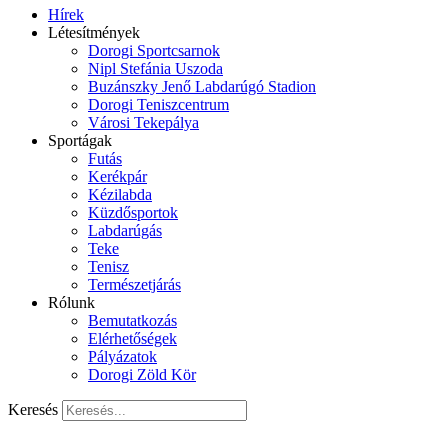
Hírek
Létesítmények
Dorogi Sportcsarnok
Nipl Stefánia Uszoda
Buzánszky Jenő Labdarúgó Stadion
Dorogi Teniszcentrum
Városi Tekepálya
Sportágak
Futás
Kerékpár
Kézilabda
Küzdősportok
Labdarúgás
Teke
Tenisz
Természetjárás
Rólunk
Bemutatkozás
Elérhetőségek
Pályázatok
Dorogi Zöld Kör
Keresés