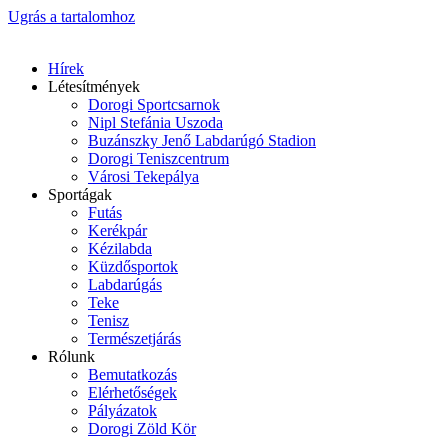
Ugrás a tartalomhoz
Hírek
Létesítmények
Dorogi Sportcsarnok
Nipl Stefánia Uszoda
Buzánszky Jenő Labdarúgó Stadion
Dorogi Teniszcentrum
Városi Tekepálya
Sportágak
Futás
Kerékpár
Kézilabda
Küzdősportok
Labdarúgás
Teke
Tenisz
Természetjárás
Rólunk
Bemutatkozás
Elérhetőségek
Pályázatok
Dorogi Zöld Kör