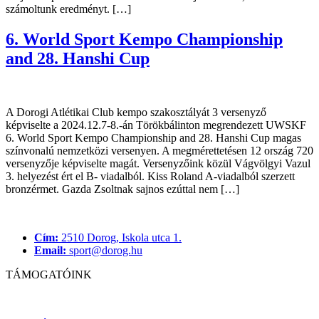
számoltunk eredményt. […]
6. World Sport Kempo Championship
and 28. Hanshi Cup
A Dorogi Atlétikai Club kempo szakosztályát 3 versenyző
képviselte a 2024.12.7-8.-án Törökbálinton megrendezett UWSKF
6. World Sport Kempo Championship and 28. Hanshi Cup magas
színvonalú nemzetközi versenyen. A megmérettetésen 12 ország 720
versenyzője képviselte magát. Versenyzőink közül Vágvölgyi Vazul
3. helyezést ért el B- viadalból. Kiss Roland A-viadalból szerzett
bronzérmet. Gazda Zsoltnak sajnos ezúttal nem […]
Cím:
2510 Dorog, Iskola utca 1.
Email:
sport@dorog.hu
TÁMOGATÓINK