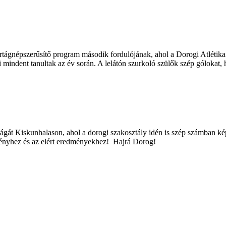
rtágnépszerűsítő program második fordulójának, ahol a Dorogi Atlétikai
ndent tanultak az év során. A lelátón szurkoló szülők szép gólokat, ha
át Kiskunhalason, ahol a dorogi szakosztály idén is szép számban kép
ményhez és az elért eredményekhez! Hajrá Dorog!