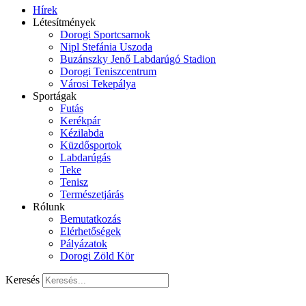
Hírek
Létesítmények
Dorogi Sportcsarnok
Nipl Stefánia Uszoda
Buzánszky Jenő Labdarúgó Stadion
Dorogi Teniszcentrum
Városi Tekepálya
Sportágak
Futás
Kerékpár
Kézilabda
Küzdősportok
Labdarúgás
Teke
Tenisz
Természetjárás
Rólunk
Bemutatkozás
Elérhetőségek
Pályázatok
Dorogi Zöld Kör
Keresés