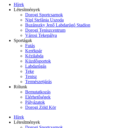
Hírek
Létesítmények
Dorogi Sportcsarnok
Nipl Stefánia Uszoda
Buzánszky Jenő Labdarúgó Stadion
Dorogi Teniszcentrum
Városi Tekepálya
Sportágak
Futás
Kerékpár
Kézilabda
Küzdősportok
Labdarúgás
Teke
Tenisz
Természetjárás
Rólunk
Bemutatkozás
Elérhetőségek
Pályázatok
Dorogi Zöld Kör
Hírek
Létesítmények
Dorogi Sportcsarnok