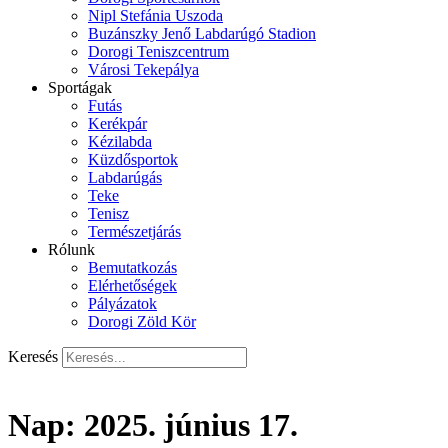
Nipl Stefánia Uszoda
Buzánszky Jenő Labdarúgó Stadion
Dorogi Teniszcentrum
Városi Tekepálya
Sportágak
Futás
Kerékpár
Kézilabda
Küzdősportok
Labdarúgás
Teke
Tenisz
Természetjárás
Rólunk
Bemutatkozás
Elérhetőségek
Pályázatok
Dorogi Zöld Kör
Keresés
Nap:
2025. június 17.