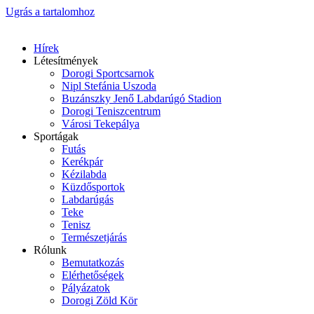
Ugrás a tartalomhoz
Hírek
Létesítmények
Dorogi Sportcsarnok
Nipl Stefánia Uszoda
Buzánszky Jenő Labdarúgó Stadion
Dorogi Teniszcentrum
Városi Tekepálya
Sportágak
Futás
Kerékpár
Kézilabda
Küzdősportok
Labdarúgás
Teke
Tenisz
Természetjárás
Rólunk
Bemutatkozás
Elérhetőségek
Pályázatok
Dorogi Zöld Kör