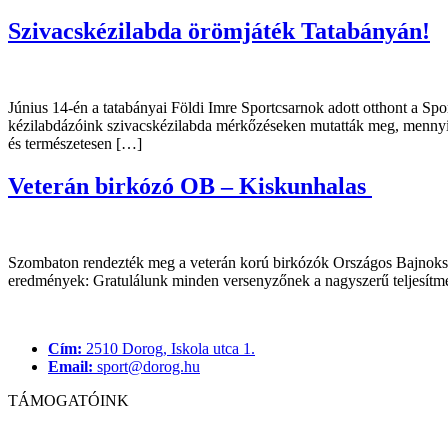
Szivacskézilabda örömjáték Tatabányán!
Június 14-én a tatabányai Földi Imre Sportcsarnok adott otthont a Spo
kézilabdázóink szivacskézilabda mérkőzéseken mutatták meg, mennyi mi
és természetesen […]
Veterán birkózó OB – Kiskunhalas
Szombaton rendezték meg a veterán korú birkózók Országos Bajnokság
eredmények: Gratulálunk minden versenyzőnek a nagyszerű teljesít
Cím:
2510 Dorog, Iskola utca 1.
Email:
sport@dorog.hu
TÁMOGATÓINK