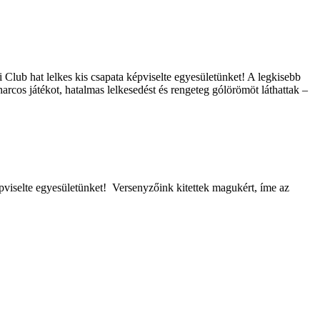
 Club hat lelkes kis csapata képviselte egyesületünket! A legkisebb
rcos játékot, hatalmas lelkesedést és rengeteg gólörömöt láthattak –
viselte egyesületünket! Versenyzőink kitettek magukért, íme az