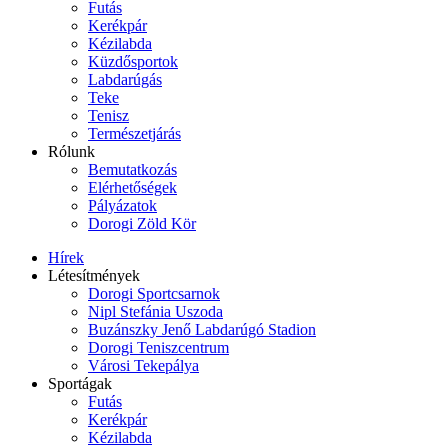
Futás
Kerékpár
Kézilabda
Küzdősportok
Labdarúgás
Teke
Tenisz
Természetjárás
Rólunk
Bemutatkozás
Elérhetőségek
Pályázatok
Dorogi Zöld Kör
Hírek
Létesítmények
Dorogi Sportcsarnok
Nipl Stefánia Uszoda
Buzánszky Jenő Labdarúgó Stadion
Dorogi Teniszcentrum
Városi Tekepálya
Sportágak
Futás
Kerékpár
Kézilabda