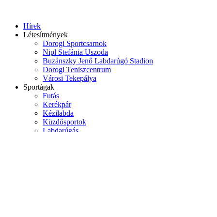
Hírek
Létesítmények
Dorogi Sportcsarnok
Nipl Stefánia Uszoda
Buzánszky Jenő Labdarúgó Stadion
Dorogi Teniszcentrum
Városi Tekepálya
Sportágak
Futás
Kerékpár
Kézilabda
Küzdősportok
Labdarúgás
Teke
Tenisz
Természetjárás
Rólunk
Bemutatkozás
Elérhetőségek
Pályázatok
Dorogi Zöld Kör
Hírek