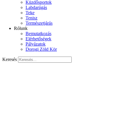
Küzdősportok
Labdarúgás
Teke
Tenisz
Természetjárás
Rólunk
Bemutatkozás
Elérhetőségek
Pályázatok
Dorogi Zöld Kör
Keresés