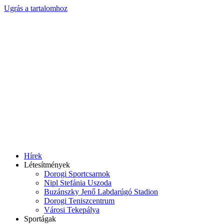
Ugrás a tartalomhoz
Hírek
Létesítmények
Dorogi Sportcsarnok
Nipl Stefánia Uszoda
Buzánszky Jenő Labdarúgó Stadion
Dorogi Teniszcentrum
Városi Tekepálya
Sportágak