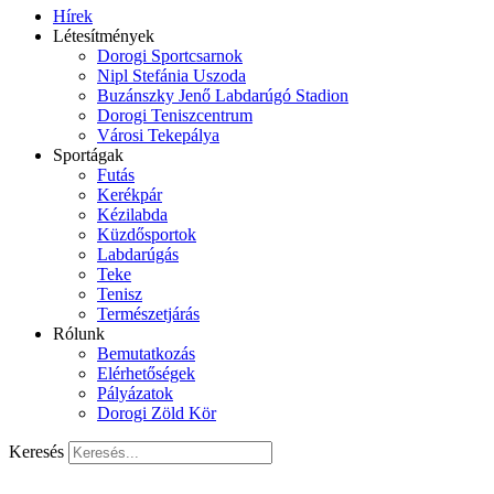
Hírek
Létesítmények
Dorogi Sportcsarnok
Nipl Stefánia Uszoda
Buzánszky Jenő Labdarúgó Stadion
Dorogi Teniszcentrum
Városi Tekepálya
Sportágak
Futás
Kerékpár
Kézilabda
Küzdősportok
Labdarúgás
Teke
Tenisz
Természetjárás
Rólunk
Bemutatkozás
Elérhetőségek
Pályázatok
Dorogi Zöld Kör
Keresés