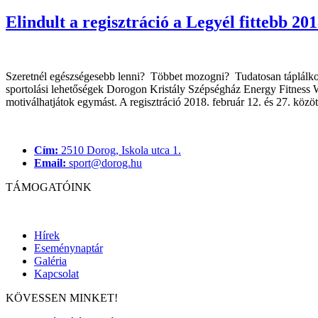
Elindult a regisztráció a Legyél fittebb 2
Szeretnél egészségesebb lenni? Többet mozogni? Tudatosan táp
sportolási lehetőségek Dorogon Kristály Szépségház Energy Fitness WA
motiválhatjátok egymást. A regisztráció 2018. február 12. és 27. közöt
Cím:
2510 Dorog, Iskola utca 1.
Email:
sport@dorog.hu
TÁMOGATÓINK
Hírek
Eseménynaptár
Galéria
Kapcsolat
KÖVESSEN MINKET!