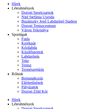
Hírek
Létesítmények
Dorogi Sportcsarnok
Nipl Stefánia Uszoda
Buzánszky Jenő Labdarúgó Stadion
Dorogi Teniszcentrum
Városi Tekepálya
Sportágak
Futás
Kerékpár
Kézilabda
Küzdősportok
Labdarúgás
Teke
Tenisz
Természetjárás
Rólunk
Bemutatkozás
Elérhetőségek
Pályázatok
Dorogi Zöld Kör
Hírek
Létesítmények
Dorogi Sportcsarnok