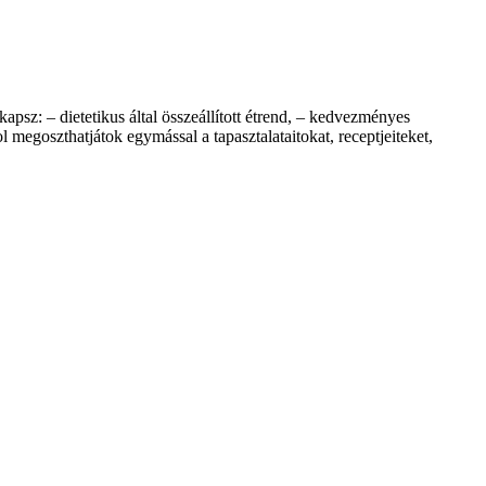
dietetikus által összeállított étrend, – kedvezményes
egoszthatjátok egymással a tapasztalataitokat, receptjeiteket,