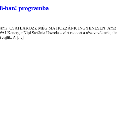
018-ban! programba
lálkozni? CSATLAKOZZ MÉG MA HOZZÁNK INGYENESEN! Amit kapsz: – 
LKenergie Nipl Stefánia Uszoda – zárt csoport a résztvevőknek, ahol m
t zajlik. A […]