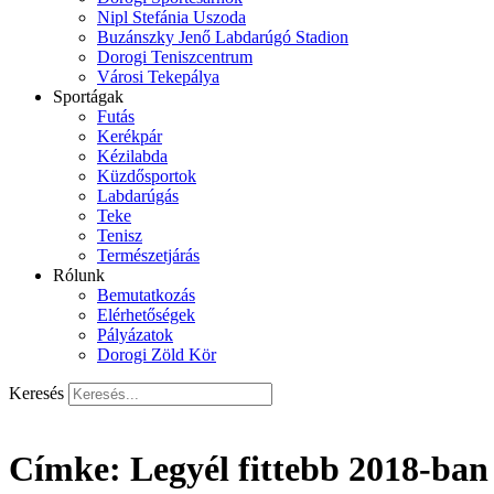
Nipl Stefánia Uszoda
Buzánszky Jenő Labdarúgó Stadion
Dorogi Teniszcentrum
Városi Tekepálya
Sportágak
Futás
Kerékpár
Kézilabda
Küzdősportok
Labdarúgás
Teke
Tenisz
Természetjárás
Rólunk
Bemutatkozás
Elérhetőségek
Pályázatok
Dorogi Zöld Kör
Keresés
Címke:
Legyél fittebb 2018-ban