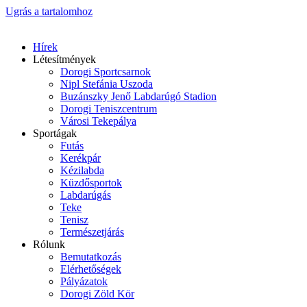
Ugrás a tartalomhoz
Hírek
Létesítmények
Dorogi Sportcsarnok
Nipl Stefánia Uszoda
Buzánszky Jenő Labdarúgó Stadion
Dorogi Teniszcentrum
Városi Tekepálya
Sportágak
Futás
Kerékpár
Kézilabda
Küzdősportok
Labdarúgás
Teke
Tenisz
Természetjárás
Rólunk
Bemutatkozás
Elérhetőségek
Pályázatok
Dorogi Zöld Kör