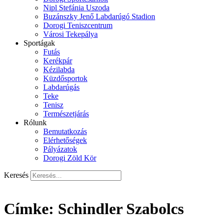
Nipl Stefánia Uszoda
Buzánszky Jenő Labdarúgó Stadion
Dorogi Teniszcentrum
Városi Tekepálya
Sportágak
Futás
Kerékpár
Kézilabda
Küzdősportok
Labdarúgás
Teke
Tenisz
Természetjárás
Rólunk
Bemutatkozás
Elérhetőségek
Pályázatok
Dorogi Zöld Kör
Keresés
Címke:
Schindler Szabolcs