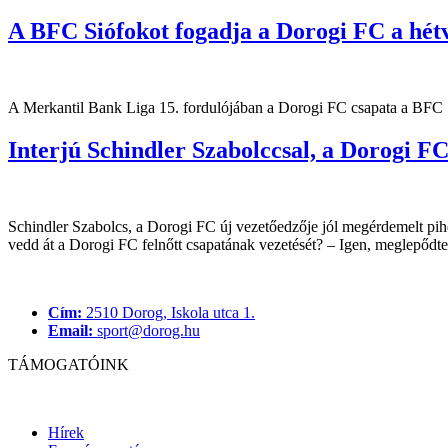
A BFC Siófokot fogadja a Dorogi FC a hét
A Merkantil Bank Liga 15. fordulójában a Dorogi FC csapata a BFC Si
Interjú Schindler Szabolccsal, a Dorogi FC
Schindler Szabolcs, a Dorogi FC új vezetőedzője jól megérdemelt pihe
vedd át a Dorogi FC felnőtt csapatának vezetését? – Igen, meglepődte
Cím:
2510 Dorog, Iskola utca 1.
Email:
sport@dorog.hu
TÁMOGATÓINK
Hírek