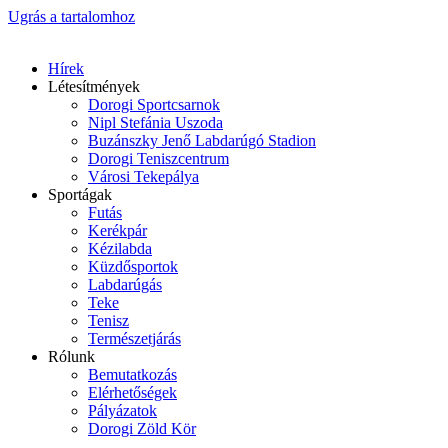
Ugrás a tartalomhoz
Hírek
Létesítmények
Dorogi Sportcsarnok
Nipl Stefánia Uszoda
Buzánszky Jenő Labdarúgó Stadion
Dorogi Teniszcentrum
Városi Tekepálya
Sportágak
Futás
Kerékpár
Kézilabda
Küzdősportok
Labdarúgás
Teke
Tenisz
Természetjárás
Rólunk
Bemutatkozás
Elérhetőségek
Pályázatok
Dorogi Zöld Kör