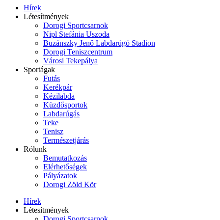
Hírek
Létesítmények
Dorogi Sportcsarnok
Nipl Stefánia Uszoda
Buzánszky Jenő Labdarúgó Stadion
Dorogi Teniszcentrum
Városi Tekepálya
Sportágak
Futás
Kerékpár
Kézilabda
Küzdősportok
Labdarúgás
Teke
Tenisz
Természetjárás
Rólunk
Bemutatkozás
Elérhetőségek
Pályázatok
Dorogi Zöld Kör
Hírek
Létesítmények
Dorogi Sportcsarnok