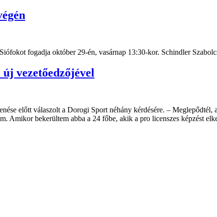
végén
ófokot fogadja október 29-én, vasárnap 13:30-kor. Schindler Szabolcs
 új vezetőedzőjével
nése előtt válaszolt a Dorogi Sport néhány kérdésére. – Meglepődtél, 
m. Amikor bekerültem abba a 24 főbe, akik a pro licenszes képzést elke