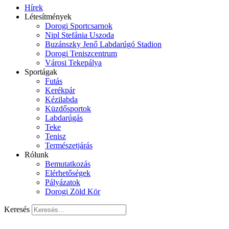
Hírek
Létesítmények
Dorogi Sportcsarnok
Nipl Stefánia Uszoda
Buzánszky Jenő Labdarúgó Stadion
Dorogi Teniszcentrum
Városi Tekepálya
Sportágak
Futás
Kerékpár
Kézilabda
Küzdősportok
Labdarúgás
Teke
Tenisz
Természetjárás
Rólunk
Bemutatkozás
Elérhetőségek
Pályázatok
Dorogi Zöld Kör
Keresés