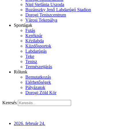
Nipl Stefánia Uszoda
Buzánszky Jenő Labdarúgó Stadion
Dorogi Teniszcentrum
Városi Tekepálya
Sportágak
Futás
Kerékpár
Kézilabda
Küzdősportok
Labdarúgás
Teke
Tenisz
Természetjárás
Rólunk
Bemutatkozás
Elérhetőségek
Pályázatok
Dorogi Zöld Kör
Keresés
2026. február 24.