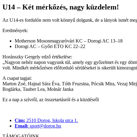
U14 – Két mérkőzés, nagy küzdelem!
Az U14-es fordulón nem volt könnyű dolgunk, de a lányok ismét megmu
Eredmények:
Motherson Mosonmagyaróvári KC – Dorogi AC 13–18
Dorogi AC – Győri ETO KC 22–22
Horánszky Gergely edző értékelése:
„Nagyon nehéz napon vagyunk túl, amely egy győzelmet és egy döntetl
volt. Mindkét mérkőzésen előforduló sérüléseket is sikerült kimozogn
A csapat tagjai:
Marton Zoé, Hajnal Sára Éva, Tóth Fruzsina, Pócsik Mira, Vezaj Mir
Boglárka, Tauber Lea, Molnár Janka
Ez a nap a szívről, az összetartásról és a küzdésről
Cím:
2510 Dorog, Iskola utca 1.
Email:
sport@dorog.hu
TÁMOGATÓINK