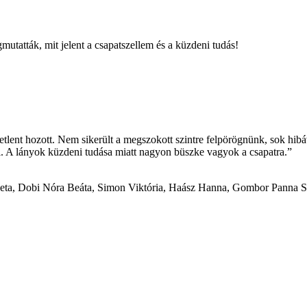
tatták, mit jelent a csapatszellem és a küzdeni tudás!
ent hozott. Nem sikerült a megszokott szintre felpörögnünk, sok hibáv
i. A lányok küzdeni tudása miatt nagyon büszke vagyok a csapatra.”
jeta, Dobi Nóra Beáta, Simon Viktória, Haász Hanna, Gombor Panna Sár