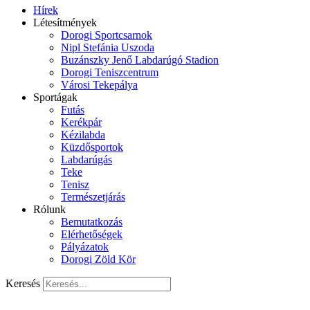
Hírek
Létesítmények
Dorogi Sportcsarnok
Nipl Stefánia Uszoda
Buzánszky Jenő Labdarúgó Stadion
Dorogi Teniszcentrum
Városi Tekepálya
Sportágak
Futás
Kerékpár
Kézilabda
Küzdősportok
Labdarúgás
Teke
Tenisz
Természetjárás
Rólunk
Bemutatkozás
Elérhetőségek
Pályázatok
Dorogi Zöld Kör
Keresés