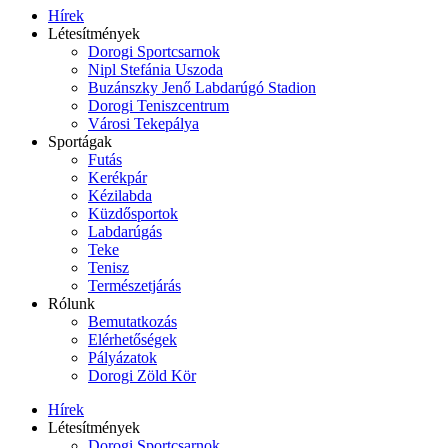
Hírek
Létesítmények
Dorogi Sportcsarnok
Nipl Stefánia Uszoda
Buzánszky Jenő Labdarúgó Stadion
Dorogi Teniszcentrum
Városi Tekepálya
Sportágak
Futás
Kerékpár
Kézilabda
Küzdősportok
Labdarúgás
Teke
Tenisz
Természetjárás
Rólunk
Bemutatkozás
Elérhetőségek
Pályázatok
Dorogi Zöld Kör
Hírek
Létesítmények
Dorogi Sportcsarnok