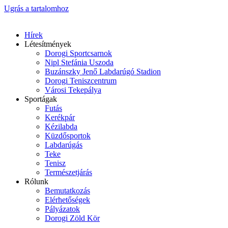
Ugrás a tartalomhoz
Hírek
Létesítmények
Dorogi Sportcsarnok
Nipl Stefánia Uszoda
Buzánszky Jenő Labdarúgó Stadion
Dorogi Teniszcentrum
Városi Tekepálya
Sportágak
Futás
Kerékpár
Kézilabda
Küzdősportok
Labdarúgás
Teke
Tenisz
Természetjárás
Rólunk
Bemutatkozás
Elérhetőségek
Pályázatok
Dorogi Zöld Kör